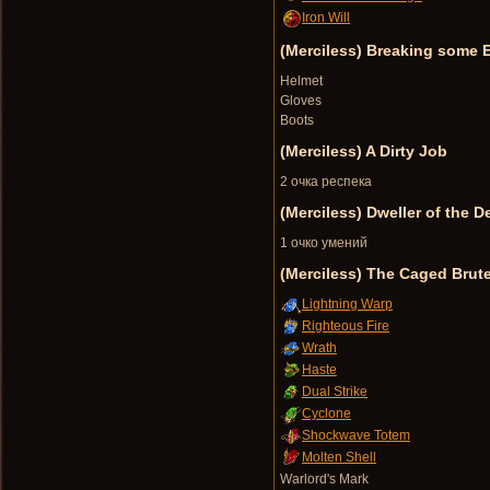
Iron Will
(Merciless) Breaking some 
Helmet
Gloves
Boots
(Merciless) A Dirty Job
2 очка респека
(Merciless) Dweller of the D
1 очко умений
(Merciless) The Caged Brut
Lightning Warp
Righteous Fire
Wrath
Haste
Dual Strike
Cyclone
Shockwave Totem
Molten Shell
Warlord's Mark