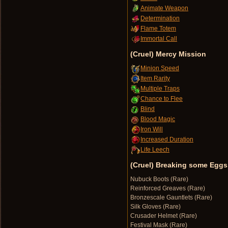
Animate Weapon
Determination
Flame Totem
Immortal Call
(Cruel) Mercy Mission
Minion Speed
Item Rarity
Multiple Traps
Chance to Flee
Blind
Blood Magic
Iron Will
Increased Duration
Life Leech
(Cruel) Breaking some Eggs
Nubuck Boots (Rare)
Reinforced Greaves (Rare)
Bronzescale Gauntlets (Rare)
Silk Gloves (Rare)
Crusader Helmet (Rare)
Festival Mask (Rare)