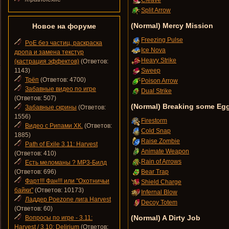
Cleave
Split Arrow
(Normal) Mercy Mission
Новое на форуме
Freezing Pulse
PoE без частиц, раскраска
Ice Nova
дропа и замена текстур
Heavy Strike
(кастрация эффектов)
(Ответов:
1143)
Sweep
Трёп
(Ответов: 4700)
Poison Arrow
Забавные видео по игре
Dual Strike
(Ответов: 507)
(Normal) Breaking some Eg
Забавные скрины
(Ответов:
1556)
Firestorm
Видео с Рипами ХК.
(Ответов:
Cold Snap
1885)
Raise Zombie
Path of Exile 3.11: Harvest
Animate Weapon
(Ответов: 410)
Rain of Arrows
Есть меломаны ? MP3-Билд
(Ответов: 696)
Bear Trap
Фарт!!! Фан!!! или "Охотничьи
Shield Charge
байки"
(Ответов: 10173)
Infernal Blow
Ладдер Poezone лига Harvest
Decoy Totem
(Ответов: 60)
(Normal) A Dirty Job
Вопросы по игре - 3.11:
Harvest / 3.10: Delirium
(Ответов: