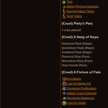
Trap
Melee Physical Damage
Ranged Attack Totem
Spell Totem
(Cruel) Piety's Pets
2 очка умений
(Cruel) A Swig of Hope
Diamond Flask (Magic)
Quicksilver Flask (Magic)
Amethyst Flask (Magic)
Diamond Ring (Rare)
Moonstone Ring (Rare)
Onyx Amulet (Rare)
(Cruel) A Fixture of Fate
Knockback
Cast On Melee Kill
Elemental Proliferation
Added Chaos Damage
Elemental Weakness
Cast On Death