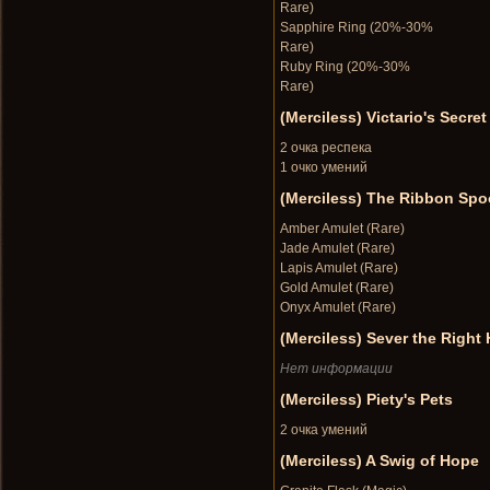
Rare)
Sapphire Ring (20%-30%
Rare)
Ruby Ring (20%-30%
Rare)
(Merciless) Victario's Secret
2 очка респека
1 очко умений
(Merciless) The Ribbon Spo
Amber Amulet (Rare)
Jade Amulet (Rare)
Lapis Amulet (Rare)
Gold Amulet (Rare)
Onyx Amulet (Rare)
(Merciless) Sever the Right
Нет информации
(Merciless) Piety's Pets
2 очка умений
(Merciless) A Swig of Hope