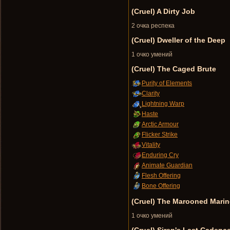
(Cruel) A Dirty Job
2 очка респека
(Cruel) Dweller of the Deep
1 очко умений
(Cruel) The Caged Brute
Purity of Elements
Clarity
Lightning Warp
Haste
Arctic Armour
Flicker Strike
Vitality
Enduring Cry
Animate Guardian
Flesh Offering
Bone Offering
(Cruel) The Marooned Marin
1 очко умений