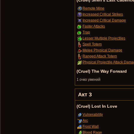
(Cruel) Siren's Last Cadenc
Remote Mine
Increased Critical Strikes
Increased Critical Damage
Faster Attacks
Trap
Lesser Multiple Projectiles
Spell Totem
Melee Physical Damage
Ranged Attack Totem
Physical Projectile Attack Dam
(Cruel) The Way Forward
1 очко умений
Акт 3
(Cruel) Lost In Love
Vulnerability
Arc
Frost Wall
Blood Rage