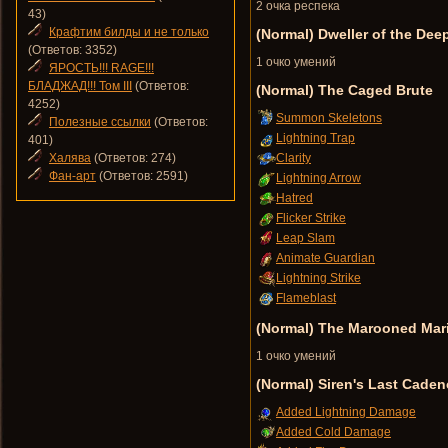
2 очка респека
43)
Крафтим билды и не только
(Normal) Dweller of the Dee
(Ответов: 3352)
1 очко умений
ЯРОСТЬ!!! RAGE!!!
БЛАДЖАД!!! Том III
(Ответов:
(Normal) The Caged Brute
4252)
Summon Skeletons
Полезные ссылки
(Ответов:
Lightning Trap
401)
Халява
(Ответов: 274)
Clarity
Фан-арт
(Ответов: 2591)
Lightning Arrow
Hatred
Flicker Strike
Leap Slam
Animate Guardian
Lightning Strike
Flameblast
(Normal) The Marooned Mar
1 очко умений
(Normal) Siren's Last Caden
Added Lightning Damage
Added Cold Damage