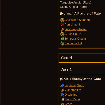
Turquoise Amulet (Rare)
Citrine Amulet (Rare)
(Normal) A Fixture of Fate
Cast when Stunned
Punishment
Devouring Totem
Curse On Hit
Temporal Chains
Elemental Hit
Cruel
Акт 1
(Cruel) Enemy at the Gate
Lightning Warp
Vulnerability
Discipline
Blood Rage
Grace