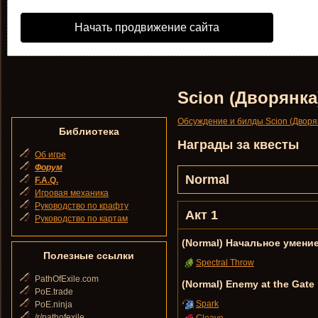
Начать продвижение сайта
Scion (Дворянка
Обсуждение и билды Scion (Дворя
Библиотека
Награды за квесты
Об игре
Форум
Normal
F.A.Q.
Игровая механика
Руководство по крафту
Акт 1
Руководство по картам
(Normal) Начальное умени
Полезные ссылки
Spectral Throw
PathOfExile.com
(Normal) Enemy at the Gate
PoE.trade
Spark
PoE.ninja
/r/pathofexile