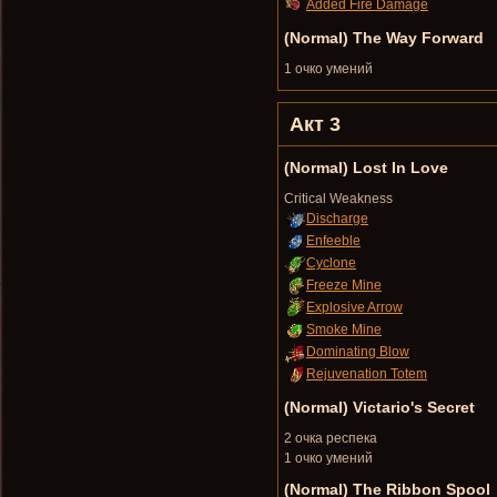
Added Fire Damage
(Normal) The Way Forward
1 очко умений
Акт 3
(Normal) Lost In Love
Critical Weakness
Discharge
Enfeeble
Cyclone
Freeze Mine
Explosive Arrow
Smoke Mine
Dominating Blow
Rejuvenation Totem
(Normal) Victario's Secret
2 очка респека
1 очко умений
(Normal) The Ribbon Spool