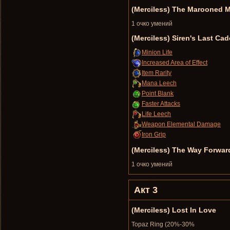
(Merciless) The Marooned M
1 очко умений
(Merciless) Siren's Last Ca
Minion Life
Increased Area of Effect
Item Rarity
Mana Leech
Point Blank
Faster Attacks
Life Leech
Weapon Elemental Damage
Iron Grip
(Merciless) The Way Forwar
1 очко умений
Акт 3
(Merciless) Lost In Love
Topaz Ring (20%-30%