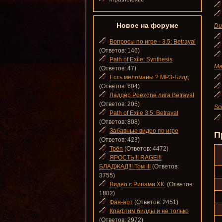
Новое на форуме
Du
Вопросы по игре - 3.5: Betrayal
(Ответов: 146)
Path of Exile: Synthesis
Ma
(Ответов: 47)
Есть меломаны ? MP3-Билд
(Ответов: 604)
Ладдер Poezone лига Betrayal
(Ответов: 205)
Sc
Path of Exile 3.5: Betrayal
(Ответов: 808)
Забавные видео по игре
П
(Ответов: 423)
Трёп
(Ответов: 4472)
ЯРОСТЬ!!! RAGE!!!
БЛАДЖАД!!! Том III
(Ответов:
3755)
Видео с Рипами ХК.
(Ответов:
1802)
Фан-арт
(Ответов: 2451)
Крафтим билды и не только
(Ответов: 2972)