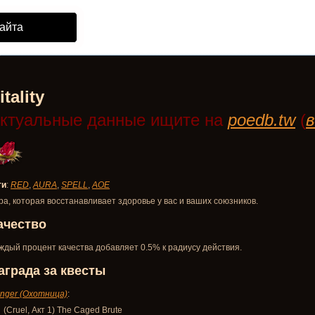
айта
itality
ктуальные данные ищите на
poedb.tw
(
в
ги
:
RED
,
AURA
,
SPELL
,
AOE
ра, которая восстанавливает здоровье у вас и ваших союзников.
ачество
ждый процент качества добавляет 0.5% к радиусу действия.
аграда за квесты
nger (Охотница)
:
(Cruel, Акт 1) The Caged Brute