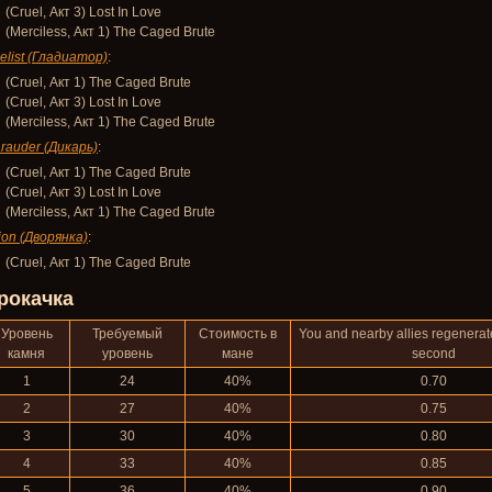
(Cruel, Акт 3) Lost In Love
(Merciless, Акт 1) The Caged Brute
elist (Гладиатор)
:
(Cruel, Акт 1) The Caged Brute
(Cruel, Акт 3) Lost In Love
(Merciless, Акт 1) The Caged Brute
rauder (Дикарь)
:
(Cruel, Акт 1) The Caged Brute
(Cruel, Акт 3) Lost In Love
(Merciless, Акт 1) The Caged Brute
ion (Дворянка)
:
(Cruel, Акт 1) The Caged Brute
рокачка
Уровень
Требуемый
Стоимость в
You and nearby allies regenerat
камня
уровень
мане
second
1
24
40%
0.70
2
27
40%
0.75
3
30
40%
0.80
4
33
40%
0.85
5
36
40%
0.90