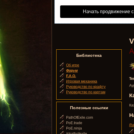
Начать продвижение с
V
А
Библиотека
Об игре
Форум
F.A.Q.
Те
Игровая механика
Ау
Руководство по крафту
Руководство по картам
К
Ка
Полезные ссылки
Н
PathOfExile.com
PoE.trade
Ra
PoE.ninja
/r/pathofexile