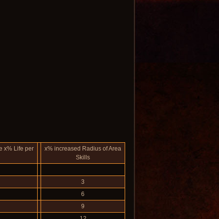
e x% Life per
x% increased Radius of Area
Skills
3
6
9
12