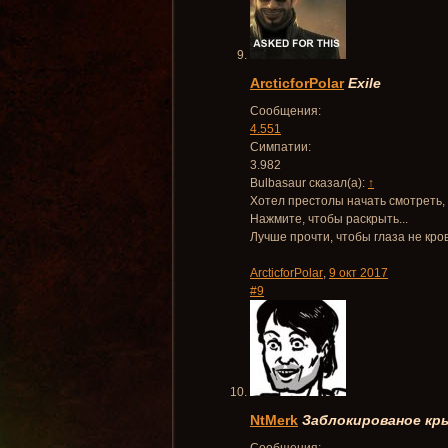
ArcticforPolar
Exile
Сообщения:
4.551
Симпатии:
3.982
Bulbasaur сказал(а):
↑
Хотел престолы начать смотреть,
Нажмите, чтобы раскрыть...
Лучше прочти, чтобы глаза не кро
ArcticforPolar
,
9 окт 2017
#9
NtMerk
Заблокированое кр