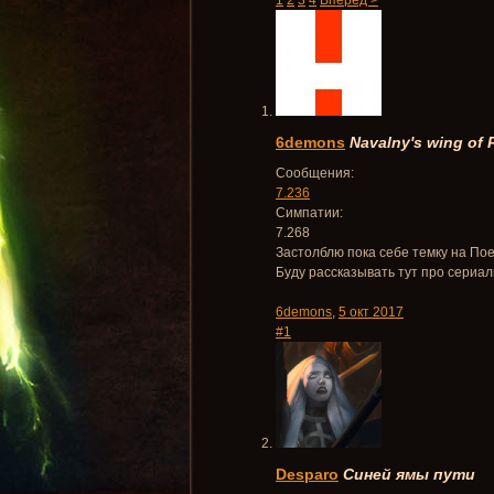
1
2
3
4
Вперёд >
6demons
Navalny's wing of
Сообщения:
7.236
Симпатии:
7.268
Застолблю пока себе темку на По
Буду рассказывать тут про сериал
6demons
,
5 окт 2017
#1
Desparo
Синей ямы пути