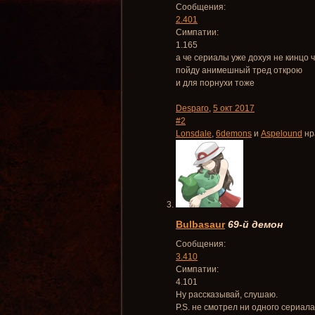
Сообщения:
2.401
Симпатии:
1.165
а че сериалы уже дохуя не кинцо 
пойду анимешный тред открою
и для порнухи тоже
Desparo
,
5 окт 2017
#2
Lonsdale
,
6demons
и
Aspelound
нр
Bulbasaur
69-й демон
Сообщения:
3.410
Симпатии:
4.101
Ну рассказывай, слушаю.
P.S. не смотрел ни одного сериала