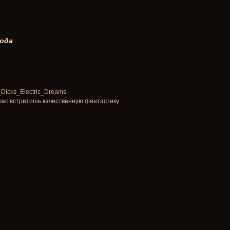
вода
_K_Dicks_Electric_Dreams
час встретишь качественную фантастику.