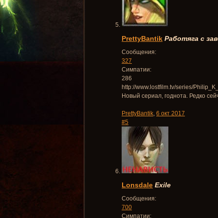
PrettyBantik
Работяга с за
Сообщения:
327
Симпатии:
286
http://www.lostfilm.tv/series/Philip
Новый сериал, годнота. Редко сей
PrettyBantik
,
6 окт 2017
#5
Lonsdale
Exile
Сообщения:
700
Симпатии: