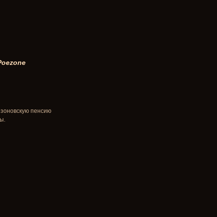
 Poezone
езоновскую пенсию
ы.