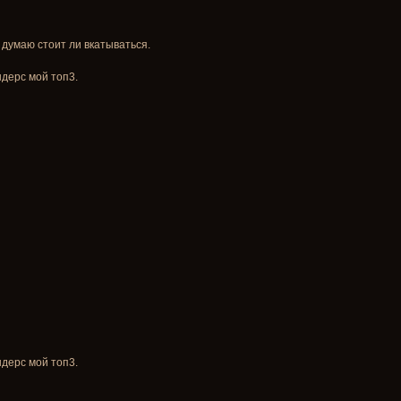
 думаю стоит ли вкатываться.
ндерс мой топ3.
ндерс мой топ3.