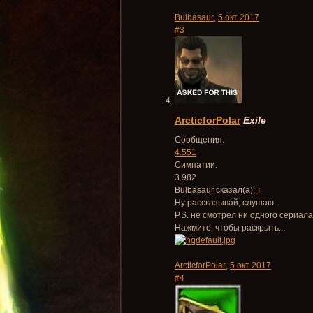
Bulbasaur
,
5 окт 2017
#3
ArcticforPolar
Exile
Сообщения:
4.551
Симпатии:
3.982
Bulbasaur сказал(а):
↑
Ну рассказывай, слушаю.
P.S. не смотрел ни одного сериала
Нажмите, чтобы раскрыть...
ArcticforPolar
,
5 окт 2017
#4