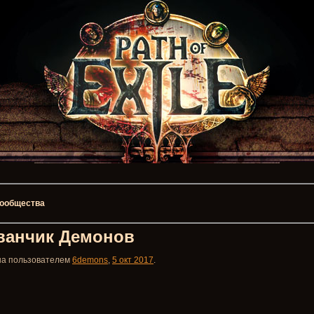
 сообщества
ванчик Демонов
ана пользователем
6demons
,
5 окт 2017
.