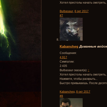
Хотел престолы начать смотреть,
Bulbasaur
,
8 окт 2017
#7
Kabancheg
Диванные войск
Сообщения:
4.917
Симпатии:
2.435
Bulbasaur сказал(а):
↑
Хотел престолы начать смотреть,
Нажмите, чтобы раскрыть...
Быстро привыкаешь. После десят
Kabancheg
,
8 окт 2017
#8