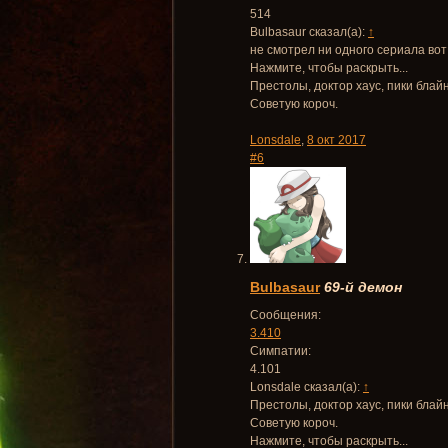
514
Bulbasaur сказал(а):
↑
не смотрел ни одного сериала вот
Нажмите, чтобы раскрыть...
Престолы, доктор хаус, пики блай
Советую короч.
Lonsdale
,
8 окт 2017
#6
Bulbasaur
69-й демон
Сообщения:
3.410
Симпатии:
4.101
Lonsdale сказал(а):
↑
Престолы, доктор хаус, пики блай
Советую короч.
Нажмите, чтобы раскрыть...