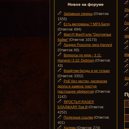
Новое на форуме
Sh
Забавные скрины
(Ответов:
1555)
Du
Есть меломаны ? MP3-Билд
(Ответов: 694)
Фарт!!! Фан!!! или "Охотничьи
Wi
байки"
(Ответов: 10173)
Ладдер Poezone лига Harvest
(Ответов: 60)
Ma
Вопросы по игре - 3.11:
Harvest / 3.10: Delirium
(Ответов:
43)
Крафтим билды и не только
(Ответов: 3352)
Sc
PoE без частиц, раскраска
дропа и замена текстур
(кастрация эффектов)
(Ответов:
П
1142)
ЯРОСТЬ!!! RAGE!!!
БЛАДЖАД!!! Том III
(Ответов:
4252)
Полезные ссылки
(Ответов:
401)
Халява
(Ответов: 274)