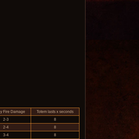
-y Fire Damage
Totem lasts x seconds
2-3
8
2-4
8
3-4
8