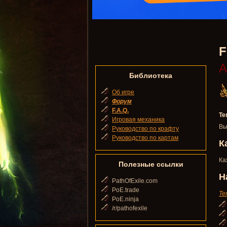
F
А
Библиотека
Об игре
Форум
F.A.Q.
Те
Игровая механика
Вы
Руководство по крафту
Руководство по картам
К
Ка
Полезные ссылки
Н
PathOfExile.com
PoE.trade
Te
PoE.ninja
/r/pathofexile