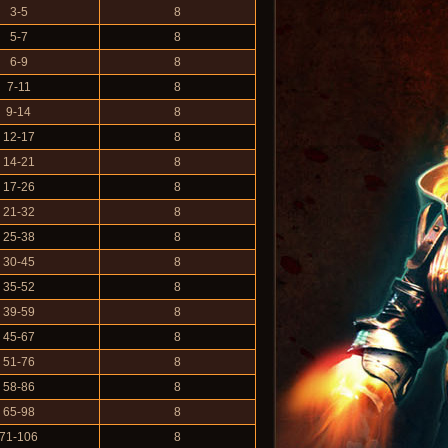
3-5
8
5-7
8
6-9
8
7-11
8
9-14
8
12-17
8
14-21
8
17-26
8
21-32
8
25-38
8
30-45
8
35-52
8
39-59
8
45-67
8
51-76
8
58-86
8
65-98
8
71-106
8