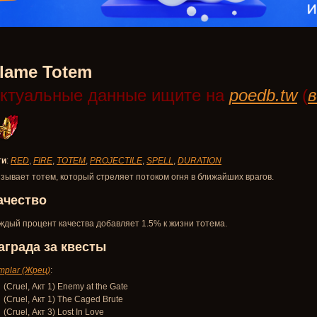
lame Totem
ктуальные данные ищите на
poedb.tw
(
в
ги
:
RED
,
FIRE
,
TOTEM
,
PROJECTILE
,
SPELL
,
DURATION
зывает тотем, который стреляет потоком огня в ближайших врагов.
ачество
ждый процент качества добавляет 1.5% к жизни тотема.
аграда за квесты
mplar (Жрец)
:
(Cruel, Акт 1) Enemy at the Gate
(Cruel, Акт 1) The Caged Brute
(Cruel, Акт 3) Lost In Love