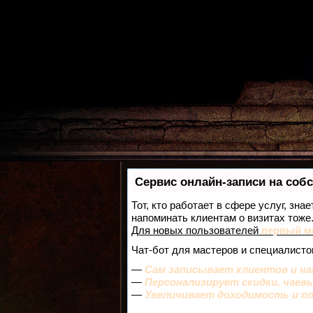
Сервис онлайн-записи на соб
Тот, кто работает в сфере услуг, зна
напоминать клиентам о визитах тож
Для новых пользователей
первый м
Чат-бот для мастеров и специалисто
—
Сам записывает клиентов и на
—
Персонализирует скидки, чаев
—
Увеличивает доходимость и п