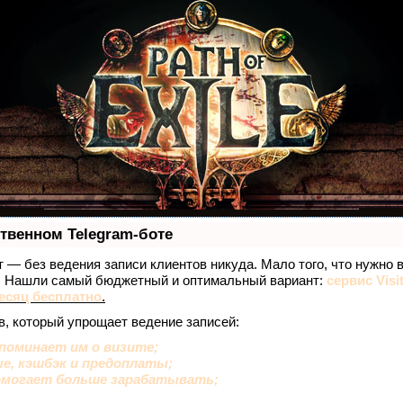
ственном Telegram-боте
ет — без ведения записи клиентов никуда. Мало того, что нужно 
е. Нашли самый бюджетный и оптимальный вариант:
сервис Visi
есяц бесплатно
.
в, который упрощает ведение записей:
поминает им о визите;
ые, кэшбэк и предоплаты;
омогает больше зарабатывать;