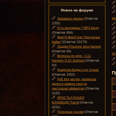
Новое на форуме
Ma
Забавные скрины
(Ответов:
1555)
Есть меломаны ? MP3-Билд
(Ответов: 694)
Фарт!!! Фан!!! или "Охотничьи
байки"
(Ответов: 10173)
Ладдер Poezone лига Harvest
(Ответов: 60)
Sc
Вопросы по игре - 3.11:
Harvest / 3.10: Delirium
(Ответов:
43)
Крафтим билды и не только
П
(Ответов: 3352)
PoE без частиц, раскраска
дропа и замена текстур
(кастрация эффектов)
(Ответов:
1142)
ЯРОСТЬ!!! RAGE!!!
БЛАДЖАД!!! Том III
(Ответов:
4252)
Полезные ссылки
(Ответов: