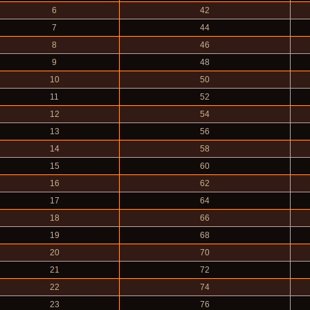
6
42
7
44
8
46
9
48
10
50
11
52
12
54
13
56
14
58
15
60
16
62
17
64
18
66
19
68
20
70
21
72
22
74
23
76