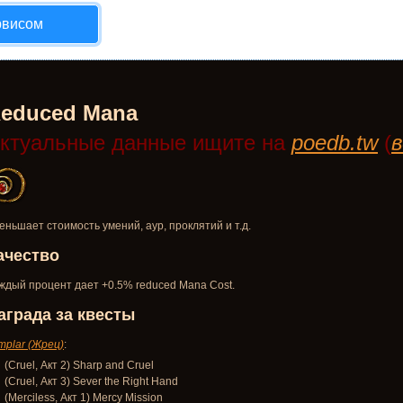
рвисом
educed Mana
ктуальные данные ищите на
poedb.tw
(
в
еньшает стоимость умений, аур, проклятий и т.д.
ачество
ждый процент дает +0.5% reduced Mana Cost.
аграда за квесты
mplar (Жрец)
:
(Cruel, Акт 2) Sharp and Cruel
(Cruel, Акт 3) Sever the Right Hand
(Merciless, Акт 1) Mercy Mission