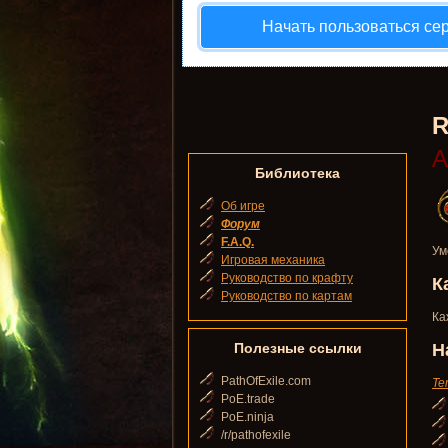
Начать пользоваться се
R
А
Библиотека
Об игре
Форум
F.A.Q.
Ум
Игровая механика
Руководство по крафту
К
Руководство по картам
Ка
Полезные ссылки
Н
PathOfExile.com
Te
PoE.trade
PoE.ninja
/r/pathofexile