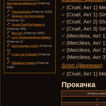
(кастрация эффектов)
(Ответов:
(Cruel, Акт 1) M
856)
Предложения
(Ответов: 1050)
(Cruel, Акт 1) Si
Вкладка для легендарок
(Ответов: 31)
(Cruel, Акт 2) S
Уголок ТыжПроГрамиста
(Cruel, Акт 3) S
(Ответов: 299)
Фан-арт
(Ответов: 2465)
(Merciless, Акт 
Lore: Происхождение Каваса
(Ответов: 3)
(Merciless, Акт 1
Ищу гильдию (софт)
(Ответов:
(Merciless, Акт 
11)
Старт на Synthesis
(Ответов:
(Merciless, Акт 
4)
Забавные скрины
(Ответов:
Scion (Дворянка)
:
1464)
(Cruel, Акт 1) M
Прокачка
Уровень камн
1
2