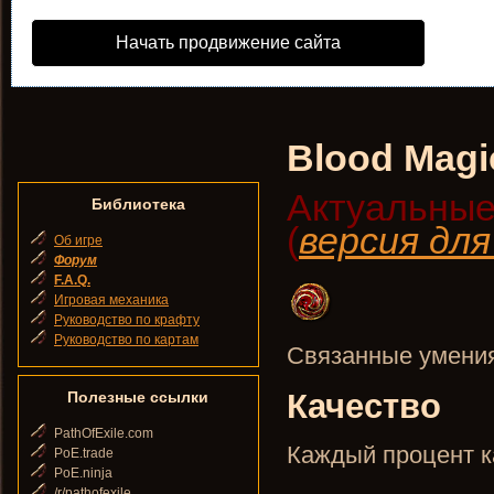
Начать продвижение сайта
Blood Magi
Актуальные
Библиотека
(
версия дл
Об игре
Форум
F.A.Q.
Игровая механика
Руководство по крафту
Руководство по картам
Связанные умения
Качество
Полезные ссылки
PathOfExile.com
Каждый процент ка
PoE.trade
PoE.ninja
/r/pathofexile