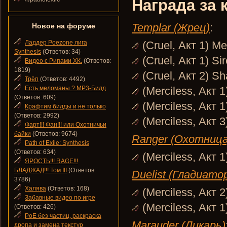
Награда за 
Templar (Жрец)
:
Новое на форуме
Ладдер Poezone лига
(Cruel, Акт 1) M
Synthesis
(Ответов: 34)
(Cruel, Акт 1) Si
Видео с Рипами ХК.
(Ответов:
1819)
(Cruel, Акт 2) S
Трёп
(Ответов: 4492)
Есть меломаны ? MP3-Билд
(Merciless, Акт 
(Ответов: 609)
(Merciless, Акт 1
Крафтим билды и не только
(Ответов: 2992)
(Merciless, Акт 
Фарт!!! Фан!!! или Охотничьи
байки
(Ответов: 9674)
Ranger (Охотница
Path of Exile: Synthesis
(Ответов: 634)
(Merciless, Акт 
ЯРОСТЬ!!! RAGE!!!
БЛАДЖАД!!! Том III
(Ответов:
Duelist (Гладиато
3786)
Халява
(Ответов: 168)
(Merciless, Акт 
Забавные видео по игре
(Merciless, Акт 
(Ответов: 426)
PoE без частиц, раскраска
Marauder (Дикарь)
дропа и замена текстур