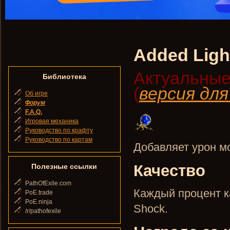
Added Ligh
Актуальные
Библиотека
(
версия дл
Об игре
Форум
F.A.Q.
Игровая механика
Руководство по крафту
Руководство по картам
Добавляет урон м
Качество
Полезные ссылки
PathOfExile.com
Каждый процент ка
PoE.trade
PoE.ninja
Shock.
/r/pathofexile