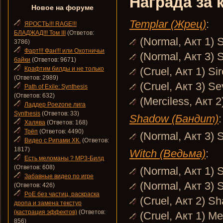
Награда за 
Новое на форуме
Templar (Жрец)
:
ЯРОСТЬ!!! RAGE!!!
БЛАДЖАД!!! Том III
(Ответов:
(Normal, Акт 1) 
3786)
Фарт!!! Фан!!! или Охотничьи
(Normal, Акт 3) 
байки
(Ответов: 9671)
Крафтим билды и не только
(Cruel, Акт 1) Si
(Ответов: 2989)
(Cruel, Акт 3) S
Path of Exile: Synthesis
(Ответов: 632)
(Merciless, Акт 
Ладдер Poezone лига
Synthesis
(Ответов: 33)
Shadow (Бандит)
:
Халява
(Ответов: 168)
Трёп
(Ответов: 4490)
(Normal, Акт 3) 
Видео с Рипами ХК.
(Ответов:
1817)
Witch (Ведьма)
:
Есть меломаны ? MP3-Билд
(Ответов: 608)
(Normal, Акт 1) 
Забавные видео по игре
(Normal, Акт 3) 
(Ответов: 426)
PoE без частиц, раскраска
(Cruel, Акт 2) S
дропа и замена текстур
(кастрация эффектов)
(Ответов:
(Cruel, Акт 1) M
856)