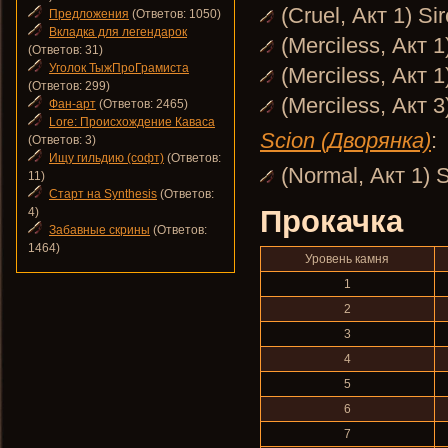
(Cruel, Акт 1) Si
Предложения
(Ответов: 1050)
Вкладка для легендарок
(Merciless, Акт 
(Ответов: 31)
Уголок ТыжПроГрамиста
(Merciless, Акт 1
(Ответов: 299)
(Merciless, Акт 
Фан-арт
(Ответов: 2465)
Lore: Происхождение Каваса
Scion (Дворянка)
:
(Ответов: 3)
Ищу гильдию (софт)
(Ответов:
(Normal, Акт 1) 
11)
Старт на Synthesis
(Ответов:
Прокачка
4)
Забавные скрины
(Ответов:
1464)
Уровень камня
1
2
3
4
5
6
7