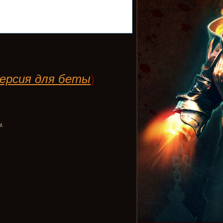
ерсия для беты
)
м.