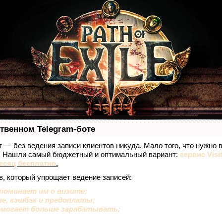
ственном Telegram-боте
ет — без ведения записи клиентов никуда. Мало того, что нужно 
е. Нашли самый бюджетный и оптимальный вариант:
сервис Visi
есяц бесплатно
.
в, который упрощает ведение записей:
поминает им о визите;
ые, кэшбэк и предоплаты;
омогает больше зарабатывать;