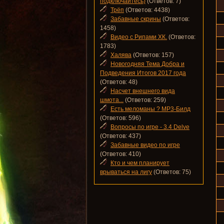
подключайтесь)
(Ответов: 7)
Трёп
(Ответов: 4438)
Забавные скрины
(Ответов:
1458)
Видео с Рипами ХК.
(Ответов:
1783)
Халява
(Ответов: 157)
Новогодняя Тема Добра и
Подведения Итогов 2017 года
(Ответов: 48)
Насчет внешнего вида
шмота...
(Ответов: 259)
Есть меломаны ? MP3-Билд
(Ответов: 596)
Вопросы по игре - 3.4 Delve
(Ответов: 437)
Забавные видео по игре
(Ответов: 410)
Кто и чем планирует
врываться на лигу
(Ответов: 75)