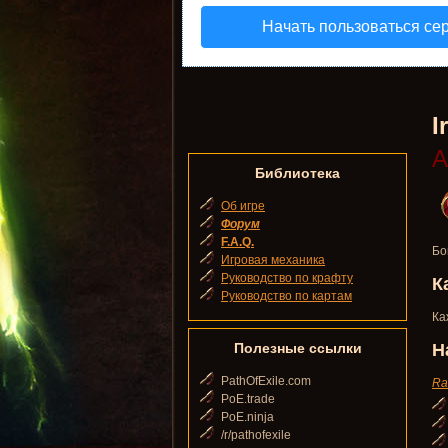
Начать пользоваться се
I
А
Библиотека
Об игре
Форум
F.A.Q.
Бо
Игровая механика
Руководство по крафту
К
Руководство по картам
Ка
Полезные ссылки
Н
PathOfExile.com
Ra
PoE.trade
PoE.ninja
/r/pathofexile