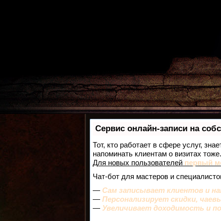
Сервис онлайн-записи на соб
Тот, кто работает в сфере услуг, зна
напоминать клиентам о визитах тож
Для новых пользователей
первый м
Чат-бот для мастеров и специалисто
—
Сам записывает клиентов и на
—
Персонализирует скидки, чаев
—
Увеличивает доходимость и п