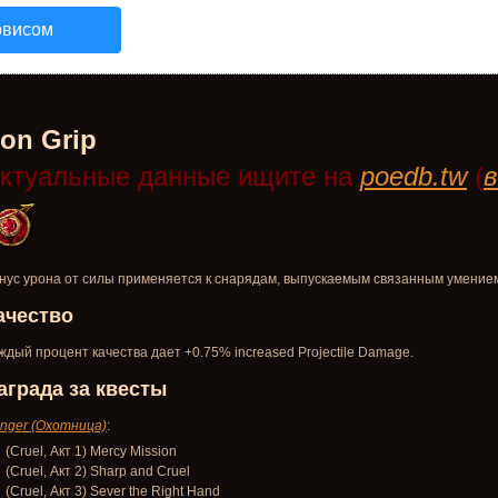
рвисом
ron Grip
ктуальные данные ищите на
poedb.tw
(
в
нус урона от силы применяется к снарядам, выпускаемым связанным умение
ачество
ждый процент качества дает +0.75% increased Projectile Damage.
аграда за квесты
nger (Охотница)
:
(Cruel, Акт 1) Mercy Mission
(Cruel, Акт 2) Sharp and Cruel
(Cruel, Акт 3) Sever the Right Hand