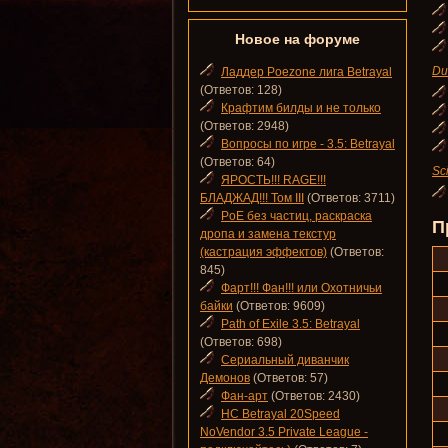
Новое на форуме
Du
Ладдер Poezone лига Betrayal
(Ответов: 128)
Крафтим билды и не только
(Ответов: 2948)
Вопросы по игре - 3.5: Betrayal
(Ответов: 64)
Sc
ЯРОСТЬ!!! RAGE!!!
БЛАДЖАД!!! Том III
(Ответов: 3711)
PoE без частиц, раскраска
П
дропа и замена текстур
(кастрация эффектов)
(Ответов:
845)
Фарт!!! Фан!!! или Охотничьи
байки
(Ответов: 9609)
Path of Exile 3.5: Betrayal
(Ответов: 698)
Сериальный диванчик
Демонов
(Ответов: 57)
Фан-арт
(Ответов: 2430)
HC Betrayal 20Speed
NoVendor 3.5 Private League -