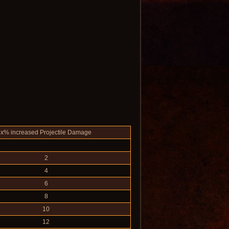
x% increased Projectile Damage
2
4
6
8
10
12