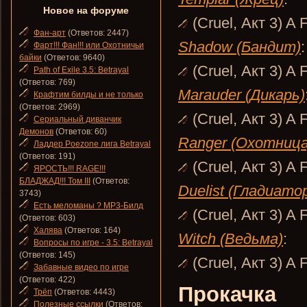
Новое на форуме
(Cruel, Акт 3) A F
Фан-арт
(Ответов: 2447)
Shadow (Бандит)
:
Фарт!!! Фан!!! или Охотничьи
байки
(Ответов: 9640)
(Cruel, Акт 3) A F
Path of Exile 3.5: Betrayal
(Ответов: 769)
Marauder (Дикарь)
Крафтим билды и не только
(Ответов: 2969)
(Cruel, Акт 3) A F
Сериальный диванчик
Демонов
(Ответов: 60)
Ranger (Охотница
Ладдер Poezone лига Betrayal
(Ответов: 191)
(Cruel, Акт 3) A F
ЯРОСТЬ!!! RAGE!!!
БЛАДЖАД!!! Том III
(Ответов:
Duelist (Гладиато
3743)
Есть меломаны ? MP3-Билд
(Cruel, Акт 3) A F
(Ответов: 603)
Халява
(Ответов: 164)
Witch (Ведьма)
:
Вопросы по игре - 3.5: Betrayal
(Ответов: 145)
(Cruel, Акт 3) A F
Забавные видео по игре
(Ответов: 422)
Прокачка
Трёп
(Ответов: 4443)
Полезные ссылки
(Ответов: