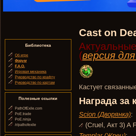
Cast on De
Актуальные
Библиотека
(
версия дл
Об игре
Форум
F.A.Q.
Игровая механика
Руководство по крафту
Руководство по картам
Кастует связанны
Награда за 
Полезные ссылки
PathOfExile.com
Scion (Дворянка)
:
PoE.trade
PoE.ninja
(Cruel, Акт 3) A F
/r/pathofexile
Templar (Жрец)
: