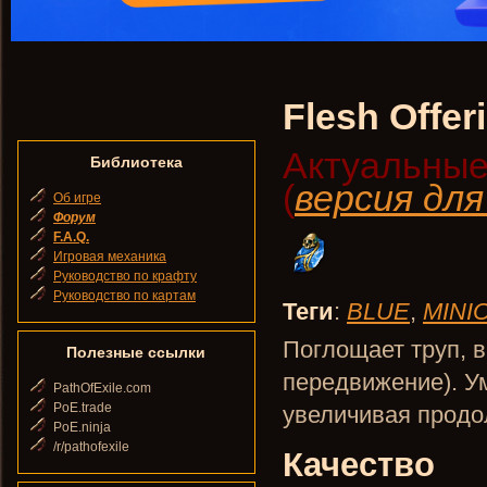
Flesh Offer
Актуальные
Библиотека
(
версия дл
Об игре
Форум
F.A.Q.
Игровая механика
Руководство по крафту
Руководство по картам
Теги
:
BLUE
,
MINI
Поглощает труп, в
Полезные ссылки
передвижение). У
PathOfExile.com
PoE.trade
увеличивая продо
PoE.ninja
/r/pathofexile
Качество