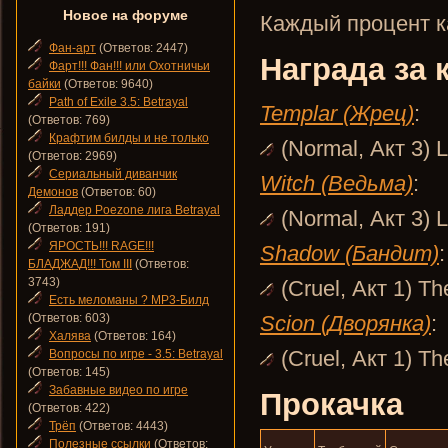
Новое на форуме
Каждый процент кач
Фан-арт
(Ответов: 2447)
Награда за 
Фарт!!! Фан!!! или Охотничьи
байки
(Ответов: 9640)
Path of Exile 3.5: Betrayal
Templar (Жрец)
:
(Ответов: 769)
Крафтим билды и не только
(Normal, Акт 3) L
(Ответов: 2969)
Сериальный диванчик
Witch (Ведьма)
:
Демонов
(Ответов: 60)
Ладдер Poezone лига Betrayal
(Normal, Акт 3) L
(Ответов: 191)
ЯРОСТЬ!!! RAGE!!!
Shadow (Бандит)
:
БЛАДЖАД!!! Том III
(Ответов:
3743)
(Cruel, Акт 1) T
Есть меломаны ? MP3-Билд
(Ответов: 603)
Scion (Дворянка)
:
Халява
(Ответов: 164)
(Cruel, Акт 1) T
Вопросы по игре - 3.5: Betrayal
(Ответов: 145)
Забавные видео по игре
Прокачка
(Ответов: 422)
Трёп
(Ответов: 4443)
Полезные ссылки
(Ответов: