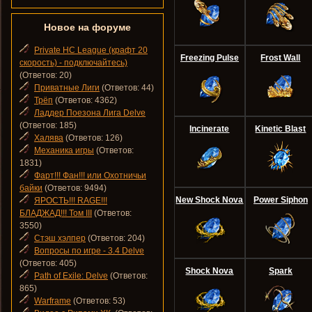
Новое на форуме
Private HC League (крафт 20
Freezing Pulse
Frost Wall
скорость) - подключайтесь)
(Ответов: 20)
Приватные Лиги
(Ответов: 44)
Трёп
(Ответов: 4362)
Ладдер Поезона Лига Delve
(Ответов: 185)
Incinerate
Kinetic Blast
Халява
(Ответов: 126)
Механика игры
(Ответов:
1831)
Фарт!!! Фан!!! или Охотничьи
байки
(Ответов: 9494)
New Shock Nova
Power Siphon
ЯРОСТЬ!!! RAGE!!!
БЛАДЖАД!!! Том III
(Ответов:
3550)
Стэш хэлпер
(Ответов: 204)
Вопросы по игре - 3.4 Delve
(Ответов: 405)
Shock Nova
Spark
Path of Exile: Delve
(Ответов:
865)
Warframe
(Ответов: 53)