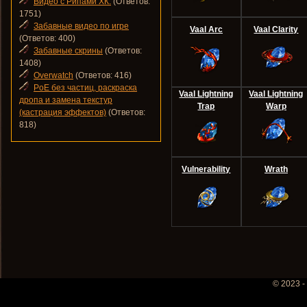
Видео с Рипами ХК.
(Ответов:
1751)
Забавные видео по игре
Vaal Arc
Vaal Clarity
(Ответов: 400)
Забавные скрины
(Ответов:
1408)
Overwatch
(Ответов: 416)
PoE без частиц, раскраска
Vaal Lightning
Vaal Lightning
дропа и замена текстур
Trap
Warp
(кастрация эффектов)
(Ответов:
818)
Vulnerability
Wrath
© 2023 -