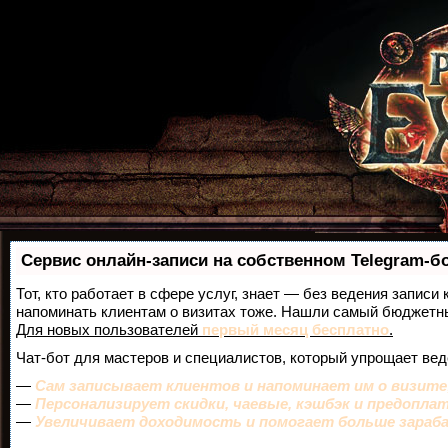
Сервис онлайн-записи на собственном Telegram-б
Тот, кто работает в сфере услуг, знает — без ведения записи 
напоминать клиентам о визитах тоже. Нашли самый бюджетн
Для новых пользователей
первый месяц бесплатно
.
Чат-бот для мастеров и специалистов, который упрощает вед
—
Сам записывает клиентов и напоминает им о визите
—
Персонализирует скидки, чаевые, кэшбэк и предопла
—
Увеличивает доходимость и помогает больше зара