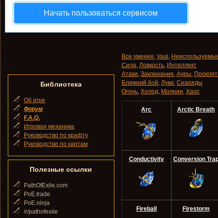
Начать пользоваться сервисом
Все умения
,
Vaal
,
Неиспользуемы
Сила
,
Ловкость
,
Интеллект
Атаки
,
Заклинания
,
Ауры
,
Проклят
Ближний бой
,
Луки
,
Снаряды
Библиотека
Огонь
,
Холод
,
Молнии
,
Хаос
Об игре
Форум
Arc
Arctic Breath
F.A.Q.
Игровая механика
Руководство по крафту
Руководство по картам
Conductivity
Conversion Tra
Полезные ссылки
PathOfExile.com
PoE.trade
PoE.ninja
Fireball
Firestorm
/r/pathofexile