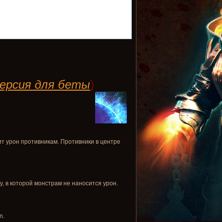
ерсия для беты
)
ит урон противникам. Противники в центре
у, в которой монстрам не наносится урон.
n.