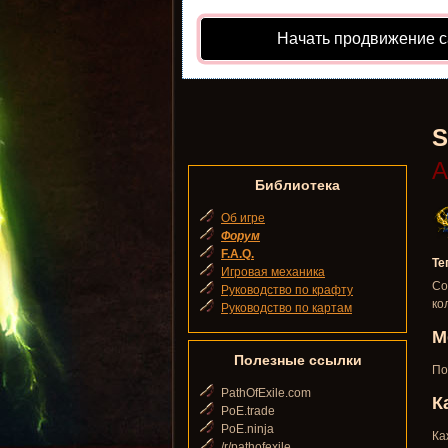
Начать продвижение с
S
А
Библиотека
Об игре
Форум
F.A.Q.
Те
Игровая механика
Со
Руководство по крафту
ко
Руководство по картам
М
Полезные ссылки
По
PathOfExile.com
К
PoE.trade
PoE.ninja
Ка
/r/pathofexile