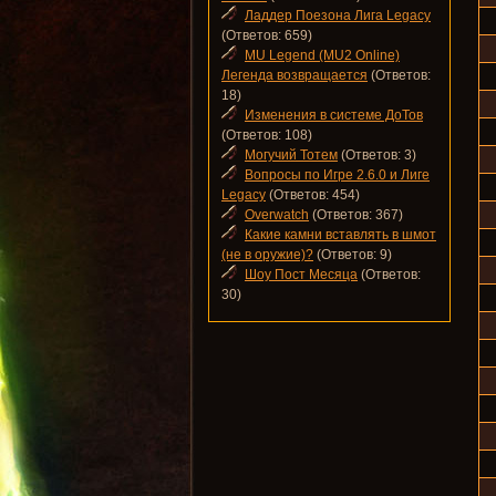
Ладдер Поезона Лига Legacy
(Ответов: 659)
MU Legend (MU2 Online)
Легенда возвращается
(Ответов:
18)
Изменения в системе ДоТов
(Ответов: 108)
Могучий Тотем
(Ответов: 3)
Вопросы по Игре 2.6.0 и Лиге
Legacy
(Ответов: 454)
Overwatch
(Ответов: 367)
Какие камни вставлять в шмот
(не в оружие)?
(Ответов: 9)
Шоу Пост Месяца
(Ответов:
30)