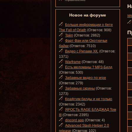
Н
Новое на форуме
Wi
Больше информации о бете
The Fall of Oriath
(Ответов: 908)
П
Трёп
(Ответов: 2862)
Фарт Фан или Охотничьи
байки
(Ответов: 7510)
Видео с Рипами ХК.
(Ответов:
1371)
Warframe
(Ответов: 48)
Есть меломаны ? MP3-Билд
(Ответов: 530)
Забавные видео по игре
(Ответов: 279)
Забавные скрины
(Ответов:
1273)
Крафтим билды и не только
(Ответов: 2342)
ЯРОСТЬ RAGE БЛАДЖАД Том
III
(Ответов: 2395)
discord app
(Ответов: 4)
Advanced Stash Helper 2.0
release
(Ответов: 102)