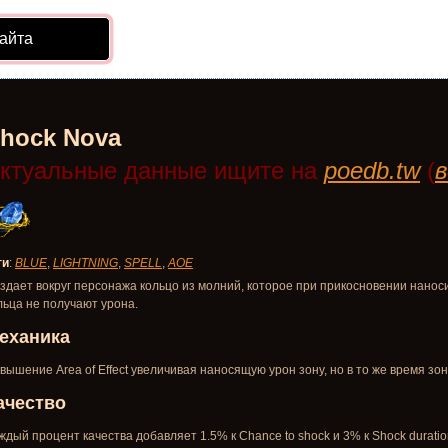
айта
hock Nova
ктуальные данные ищите на
poedb.tw
(
в
ги
:
BLUE
,
LIGHTNING
,
SPELL
,
AOE
здает вокруг персонажа кольцо из молний, которое при прикосновении нанос
льца не получают урона.
еханика
вышение Area of Effect увеличивая наносящую урон зону, но в то же время зон
ачество
ждый процент качества добавляет 1.5% к Chance to shock и 3% к Shock duratio