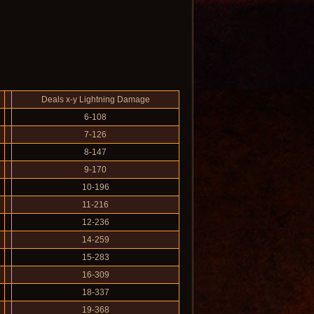
Deals x-y Lightning Damage
6-108
7-126
8-147
9-170
10-196
11-216
12-236
14-259
15-283
16-309
18-337
19-368