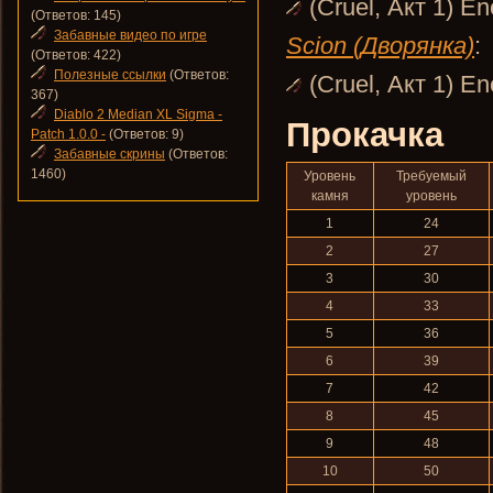
(Cruel, Акт 1) E
(Ответов: 145)
Забавные видео по игре
Scion (Дворянка)
:
(Ответов: 422)
Полезные ссылки
(Ответов:
(Cruel, Акт 1) E
367)
Diablo 2 Median XL Sigma -
Прокачка
Patch 1.0.0 -
(Ответов: 9)
Забавные скрины
(Ответов:
1460)
Уровень
Требуемый
камня
уровень
1
24
2
27
3
30
4
33
5
36
6
39
7
42
8
45
9
48
10
50