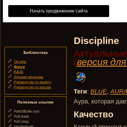
Начать продвижение сайта
Discipline
Актуальные
Библиотека
(
версия дл
Об игре
Форум
F.A.Q.
Игровая механика
Руководство по крафту
Руководство по картам
Теги
:
BLUE
,
AUR
Аура, которая дае
Полезные ссылки
PathOfExile.com
Качество
PoE.trade
PoE.ninja
Каждый процент к
/r/pathofexile