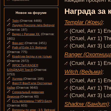
Награда за 
Новое на форуме
Трёп
(Ответов: 4466)
Templar (Жрец)
:
Ладдер Poezone лига Betrayal
(Cruel, Акт 1) E
(Ответов: 197)
Видео с Рипами ХК.
(Ответов:
(Cruel, Акт 1) T
1801)
Фан-арт
(Ответов: 2451)
(Cruel, Акт 3) Lo
Path of Exile 3.5: Betrayal
(Ответов: 775)
Ranger (Охотница
Крафтим билды и не только
(Ответов: 2972)
(Cruel, Акт 1) E
ЯРОСТЬ!!! RAGE!!!
БЛАДЖАД!!! Том III
(Ответов:
Witch (Ведьма)
:
3753)
Халява
(Ответов: 166)
(Cruel, Акт 1) E
Фарт!!! Фан!!! или Охотничьи
(Cruel, Акт 1) T
байки
(Ответов: 9640)
Сериальный диванчик
(Cruel, Акт 3) Lo
Демонов
(Ответов: 60)
Есть меломаны ? MP3-Билд
Shadow (Бандит)
:
(Ответов: 603)
Вопросы по игре - 3.5: Betrayal