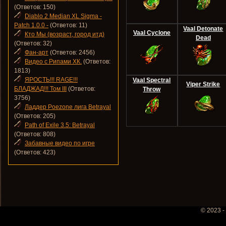
(Ответов: 150)
Diablo 2 Median XL Sigma -
Patch 1.0.0 -
(Ответов: 11)
Vaal Detonate
Vaal Cyclone
Кто Мы (возраст, город итд)
Dead
(Ответов: 32)
Фан-арт
(Ответов: 2456)
Видео с Рипами ХК.
(Ответов:
1813)
ЯРОСТЬ!!! RAGE!!!
Vaal Spectral
Viper Strike
БЛАДЖАД!!! Том III
(Ответов:
Throw
3756)
Ладдер Poezone лига Betrayal
(Ответов: 205)
Path of Exile 3.5: Betrayal
(Ответов: 808)
Забавные видео по игре
(Ответов: 423)
© 2023 -