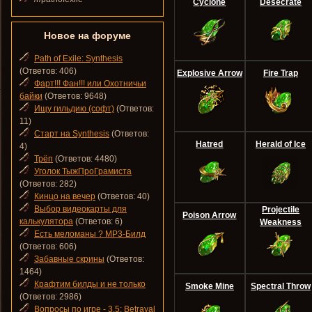
Cyclone
Desecrate
Новое на форуме
Path of Exile: Synthesis
(Ответов: 406)
Explosive Arrow
Fire Trap
Фарт!!! Фан!!! или Охотничьи
байки
(Ответов: 9648)
Ищу гильдию (софт)
(Ответов:
11)
Старт на Synthesis
(Ответов:
Hatred
Herald of Ice
4)
Трёп
(Ответов: 4480)
Уголок ТыжПроГрамиста
(Ответов: 282)
Кинцо на вечер
(Ответов: 40)
Выбор видеокарты для
Projectile
Poison Arrow
калькулятора
(Ответов: 6)
Weakness
Есть меломаны ? MP3-Билд
(Ответов: 606)
Забавные скрины
(Ответов:
1464)
Крафтим билды и не только
Smoke Mine
Spectral Throw
(Ответов: 2986)
Вопросы по игре - 3.5: Betrayal