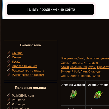
Начать продвижение сайта
Библиотека
Об игре
Форум
Все умения
,
Vaal
,
Неиспользуемы
F.A.Q.
Сила
,
Ловкость
,
Интеллект
Игровая механика
Атаки
,
Заклинания
,
Ауры
,
Проклят
Руководство по крафту
Ближний бой
,
Луки
,
Снаряды
Руководство по картам
Огонь
,
Холод
,
Молнии
,
Хаос
Animate Weapon
Arctic Armour
Полезные ссылки
PathOfExile.com
PoE.trade
PoE.ninja
/r/pathofexile