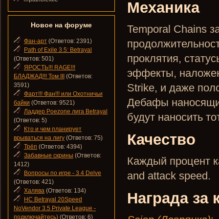
Механика
Новое на форуме
Temporal Chains з
Фан-арт
(Ответов: 2391)
продолжительност
Path of Exile 3.5: Betrayal
проклятия, статус
(Ответов: 501)
ЯРОСТЬ!!! RAGE!!!
эффекты, наложенн
БЛАДЖАД!!! Том III
(Ответов:
3591)
Strike, и даже по
Фарт!!! Фан!!! или Охотничьи
Дебафы наносящие
байки
(Ответов: 9521)
Ладдер Poezone лига Betrayal
будут наносить то
(Ответов: 5)
Кто и чем планирует
Качество
врываться на лигу
(Ответов: 75)
Трёп
(Ответов: 4394)
Забавные скрины
(Ответов:
Каждый процент к
1412)
Вопросы по игре - 3.4 Delve
and attack speed.
(Ответов: 421)
Халява
(Ответов: 134)
Награда за 
HC Betrayal 20Speed
NoVendor 3.5 Private League -
подключайтесь)
(Ответов: 6)