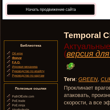
Начать продвижение сайта
Temporal C
Актуальные
Библиотека
(
версия дл
Об игре
Форум
F.A.Q.
Игровая механика
Руководство по крафту
Руководство по картам
Теги
:
GREEN
,
CU
Проклинает врагов
Полезные ссылки
атаковать, произ
PathOfExile.com
PoE.trade
скорости, а все э
PoE.ninja
/r/pathofexile