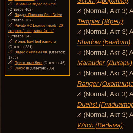
Scion (Дворянка)
:
Забавные видео по игре
(Normal, Акт 3) A
(Ответов: 402)
Ладдер Поезона Лига Delve
Templar (Жрец)
:
(Ответов: 187)
Private HC League (крафт 20
(Normal, Акт 3) A
скорость) - подключайтесь)
(Ответов: 34)
Shadow (Бандит)
:
Уголок ТыжПроГрамиста
(Ответов: 281)
(Normal, Акт 3) A
Видео с Рипами ХК.
(Ответов:
1755)
Marauder (Дикарь)
Приватные Лиги
(Ответов: 45)
Diablo III
(Ответов: 786)
(Normal, Акт 3) A
Ranger (Охотница
(Normal, Акт 3) A
Duelist (Гладиато
(Normal, Акт 3) A
Witch (Ведьма)
: