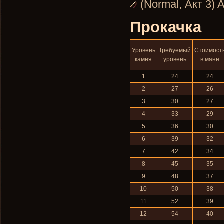
(Normal, Акт 3) A
Прокачка
Уровень
Требуемый
Стоимост
камня
уровень
в мане
1
24
24
2
27
26
3
30
27
4
33
29
5
36
30
6
39
32
7
42
34
8
45
35
9
48
37
10
50
38
11
52
39
12
54
40