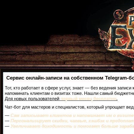
Сервис онлайн-записи на собственном Telegram-б
Тот, кто работает в сфере услуг, знает — без ведения записи 
напоминать клиентам о визитах тоже. Нашли самый бюджетн
Для новых пользователей
первый месяц бесплатно
.
Чат-бот для мастеров и специалистов, который упрощает вед
—
Сам записывает клиентов и напоминает им о визите
—
Персонализирует скидки, чаевые, кэшбэк и предопла
—
Увеличивает доходимость и помогает больше зара