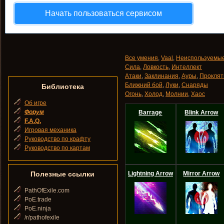
Начать пользоваться сервисом
Все умения
,
Vaal
,
Неиспользуемы
Сила
,
Ловкость
,
Интеллект
Атаки
,
Заклинания
,
Ауры
,
Проклят
Ближний бой
,
Луки
,
Снаряды
Библиотека
Огонь
,
Холод
,
Молнии
,
Хаос
Об игре
Форум
Barrage
Blink Arrow
F.A.Q.
Игровая механика
Руководство по крафту
Руководство по картам
Полезные ссылки
Lightning Arrow
Mirror Arrow
PathOfExile.com
PoE.trade
PoE.ninja
/r/pathofexile