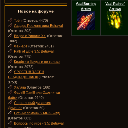
Vaal Burning
Vaal Rain of
Arrow
Arrows
Новое на форуме
Трёп
(Ответов: 4470)
Ладдер Poezone лига Betrayal
(Ответов: 202)
Видео с Рипами ХК.
(Ответов:
1802)
Фан-арт
(Ответов: 2451)
Path of Exile 3.5: Betrayal
(Ответов: 775)
Крафтим билды и не только
(Ответов: 2972)
ЯРОСТЬ!!! RAGE!!!
БЛАДЖАД!!! Том III
(Ответов:
3753)
Халява
(Ответов: 166)
Фарт!!! Фан!!! или Охотничьи
байки
(Ответов: 9640)
Сериальный диванчик
Демонов
(Ответов: 60)
Есть меломаны ? MP3-Билд
(Ответов: 603)
Вопросы по игре - 3.5: Betrayal