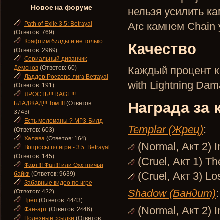
Новое на форуме
нельзя усилить кам
Path of Exile 3.5: Betrayal
Arc камнем Chain
(Ответов: 769)
Крафтим билды и не только
Качество
(Ответов: 2969)
Сериальный диванчик
Демонов
(Ответов: 60)
Каждый процент ка
Ладдер Poezone лига Betrayal
with Lightning Dam
(Ответов: 191)
ЯРОСТЬ!!! RAGE!!!
Награда за 
БЛАДЖАД!!! Том III
(Ответов:
3743)
Есть меломаны ? MP3-Билд
Templar (Жрец)
:
(Ответов: 603)
Халява
(Ответов: 164)
(Normal, Акт 2) I
Вопросы по игре - 3.5: Betrayal
(Ответов: 145)
(Cruel, Акт 1) T
Фарт!!! Фан!!! или Охотничьи
(Cruel, Акт 3) Lo
байки
(Ответов: 9639)
Забавные видео по игре
Shadow (Бандит)
:
(Ответов: 422)
Трёп
(Ответов: 4443)
(Normal, Акт 2) I
Фан-арт
(Ответов: 2446)
Полезные ссылки
(Ответов: