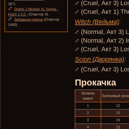
(Cruel, Акт 3) Lo
367)
Diablo 2 Median XL Sigma -
(Cruel, Акт 1) T
Patch 1.0.0 -
(Ответов: 9)
Забавные скрины
(Ответов:
Witch (Ведьма)
:
1460)
(Normal, Акт 3) L
(Normal, Акт 2) I
(Cruel, Акт 3) Lo
Scion (Дворянка)
:
(Cruel, Акт 3) Lo
Прокачка
Уровень
Требуемый уров
камня
1
12
2
15
3
19
4
23