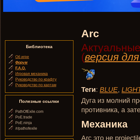
Arc
Актуальные
Библиотека
(
версия дл
Об игре
Форум
F.A.Q.
Игровая механика
Руководство по крафту
Руководство по картам
Теги
:
BLUE
,
LIGH
Дуга из молний пр
Полезные ссылки
противника, а за
PathOfExile.com
PoE.trade
Механика
PoE.ninja
/r/pathofexile
Arc это не projecti