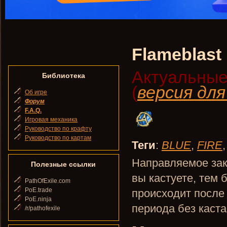
Flameblast
Актуальные
Библиотека
(
версия дл
Об игре
Форум
F.A.Q.
Игровая механика
Руководство по крафту
Руководство по картам
Теги
:
BLUE
,
FIRE
Направляемое за
Полезные ссылки
вы кастуете, тем 
PathOfExile.com
PoE.trade
происходит после 
PoE.ninja
периода без каста
/r/pathofexile