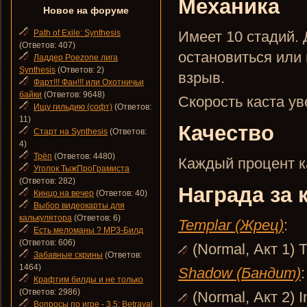
Механика
Новое на форуме
Path of Exile: Synthesis
Имеет 10 стадий.
(Ответов: 407)
остановиться или
Ладдер Poezone лига
Synthesis
(Ответов: 2)
взрыв.
Фарт!!! Фан!!! или Охотничьи
байки
(Ответов: 9648)
Скорость каста у
Ищу гильдию (софт)
(Ответов:
11)
Качество
Старт на Synthesis
(Ответов:
4)
Трёп
(Ответов: 4480)
Каждый процент ка
Уголок ТыжПроГрамиста
(Ответов: 282)
Награда за 
Кинцо на вечер
(Ответов: 40)
Выбор видеокарты для
калькулятора
(Ответов: 6)
Templar (Жрец)
:
Есть меломаны ? MP3-Билд
(Ответов: 606)
(Normal, Акт 1) 
Забавные скрины
(Ответов:
1464)
Shadow (Бандит)
:
Крафтим билды и не только
(Ответов: 2986)
(Normal, Акт 2) I
Вопросы по игре - 3.5: Betrayal