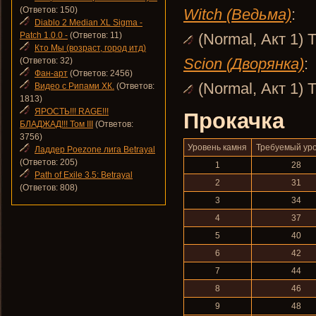
(Ответов: 150)
Witch (Ведьма)
:
Diablo 2 Median XL Sigma -
Patch 1.0.0 -
(Ответов: 11)
(Normal, Акт 1) 
Кто Мы (возраст, город итд)
Scion (Дворянка)
:
(Ответов: 32)
Фан-арт
(Ответов: 2456)
(Normal, Акт 1) 
Видео с Рипами ХК.
(Ответов:
1813)
ЯРОСТЬ!!! RAGE!!!
Прокачка
БЛАДЖАД!!! Том III
(Ответов:
3756)
Уровень камня
Требуемый ур
Ладдер Poezone лига Betrayal
(Ответов: 205)
1
28
Path of Exile 3.5: Betrayal
2
31
(Ответов: 808)
3
34
4
37
5
40
6
42
7
44
8
46
9
48