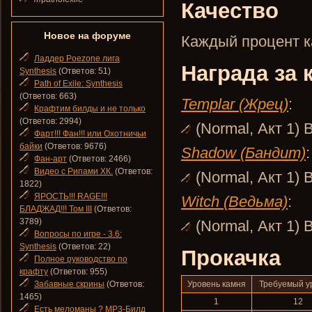
Качество
Новое на форуме
Каждый процент ка
Ладдер Poezone лига
Награда за 
Synthesis
(Ответов: 51)
Path of Exile: Synthesis
(Ответов: 663)
Templar (Жрец)
:
Крафтим билды и не только
(Ответов: 2994)
(Normal, Акт 1)
Фарт!!! Фан!!! или Охотничьи
байки
(Ответов: 9676)
Shadow (Бандит)
:
Фан-арт
(Ответов: 2466)
Видео с Рипами ХК.
(Ответов:
(Normal, Акт 1)
1822)
ЯРОСТЬ!!! RAGE!!!
Witch (Ведьма)
:
БЛАДЖАД!!! Том III
(Ответов:
3789)
(Normal, Акт 1)
Вопросы по игре - 3.6:
Synthesis
(Ответов: 22)
Прокачка
Полное руководство по
крафту
(Ответов: 955)
Забавные скрины
(Ответов:
Уровень камня
Требуемый у
1465)
1
12
Есть меломаны ? MP3-Билд