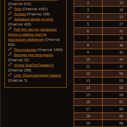
2
15
(Ответов: 610)
Трёп
(Ответов: 4492)
3
19
Халява
(Ответов: 168)
4
23
Забавные видео по игре
5
27
(Ответов: 426)
PoE без частиц, раскраска
6
31
дропа и замена текстур
7
35
(кастрация эффектов)
(Ответов:
856)
8
38
Предложения
(Ответов: 1050)
9
41
Вкладка для легендарок
10
44
(Ответов: 31)
Уголок ТыжПроГрамиста
11
47
(Ответов: 299)
12
50
Lore: Происхождение Каваса
(Ответов: 3)
13
53
14
56
15
59
16
62
17
64
18
66
19
68