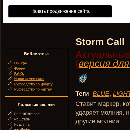
Начать продвижение сайта
Storm Call
Актуальные
Библиотека
(
версия дл
Об игре
Форум
F.A.Q.
Игровая механика
Руководство по крафту
Руководство по картам
Теги
:
BLUE
,
LIGH
Ставит маркер, к
Полезные ссылки
ударяет молния, н
PathOfExile.com
PoE.trade
другие молнии.
PoE.ninja
/r/pathofexile