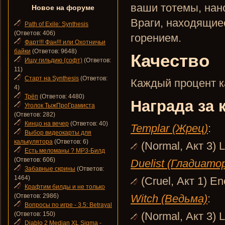
ваши тотемы, нан
Новое на форуме
Враги, находящие
Path of Exile: Synthesis
(Ответов: 406)
горением.
Фарт!!! Фан!!! или Охотничьи
байки
(Ответов: 9648)
Качество
Ищу гильдию (софт)
(Ответов:
11)
Старт на Synthesis
(Ответов:
Каждый процент ка
4)
Трёп
(Ответов: 4480)
Награда за 
Уголок ТыжПроГрамиста
(Ответов: 282)
Кинцо на вечер
(Ответов: 40)
Templar (Жрец)
:
Выбор видеокарты для
калькулятора
(Ответов: 6)
(Normal, Акт 3) L
Есть меломаны ? MP3-Билд
(Ответов: 606)
Duelist (Гладиато
Забавные скрины
(Ответов:
1464)
(Cruel, Акт 1) E
Крафтим билды и не только
(Ответов: 2986)
Witch (Ведьма)
:
Вопросы по игре - 3.5: Betrayal
(Normal, Акт 3) L
(Ответов: 150)
Diablo 2 Median XL Sigma -