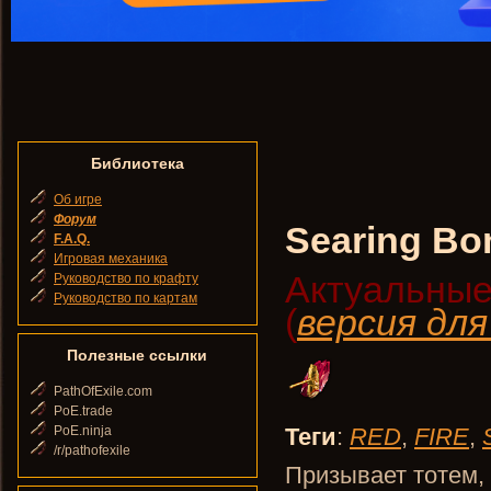
Библиотека
Об игре
Форум
Searing Bo
F.A.Q.
Игровая механика
Актуальные
Руководство по крафту
Руководство по картам
(
версия дл
Полезные ссылки
PathOfExile.com
PoE.trade
PoE.ninja
Теги
:
RED
,
FIRE
,
/r/pathofexile
Призывает тотем, 