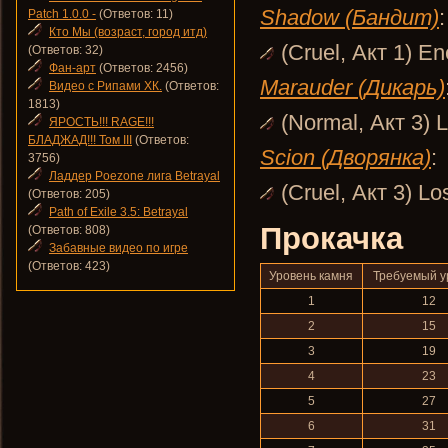
Shadow (Бандит)
:
Patch 1.0.0 -
(Ответов: 11)
Кто Мы (возраст, город итд)
(Cruel, Акт 1) E
(Ответов: 32)
Фан-арт
(Ответов: 2456)
Marauder (Дикарь)
Видео с Рипами ХК.
(Ответов:
1813)
(Normal, Акт 3) L
ЯРОСТЬ!!! RAGE!!!
БЛАДЖАД!!! Том III
(Ответов:
Scion (Дворянка)
:
3756)
Ладдер Poezone лига Betrayal
(Cruel, Акт 3) Lo
(Ответов: 205)
Path of Exile 3.5: Betrayal
Прокачка
(Ответов: 808)
Забавные видео по игре
(Ответов: 423)
Уровень камня
Требуемый у
1
12
2
15
3
19
4
23
5
27
6
31