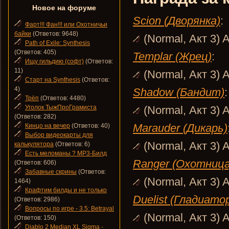
Новое на форуме
Scion (Дворянка)
:
Фарт!!! Фан!!! или Охотничьи
байки
(Ответов: 9648)
(Normal, Акт 3) A
Path of Exile: Synthesis
(Ответов: 405)
Templar (Жрец)
:
Ищу гильдию (софт)
(Ответов:
11)
(Normal, Акт 3) A
Старт на Synthesis
(Ответов:
4)
Shadow (Бандит)
:
Трёп
(Ответов: 4480)
Уголок ТыжПроГрамиста
(Normal, Акт 3) A
(Ответов: 282)
Marauder (Дикарь)
Кинцо на вечер
(Ответов: 40)
Выбор видеокарты для
(Normal, Акт 3) A
калькулятора
(Ответов: 6)
Есть меломаны ? MP3-Билд
Ranger (Охотница
(Ответов: 606)
Забавные скрины
(Ответов:
(Normal, Акт 3) A
1464)
Крафтим билды и не только
Duelist (Гладиато
(Ответов: 2986)
Вопросы по игре - 3.5: Betrayal
(Normal, Акт 3) A
(Ответов: 150)
Diablo 2 Median XL Sigma -