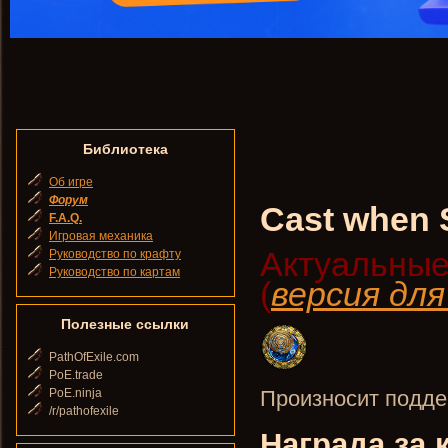
Библиотека
Об игре
Форум
Cast when 
F.A.Q.
Игровая механика
Актуальные
Руководство по крафту
Руководство по картам
(
версия дл
Полезные ссылки
PathOfExile.com
PoE.trade
PoE.ninja
Произносит подде
/r/pathofexile
Награда за 