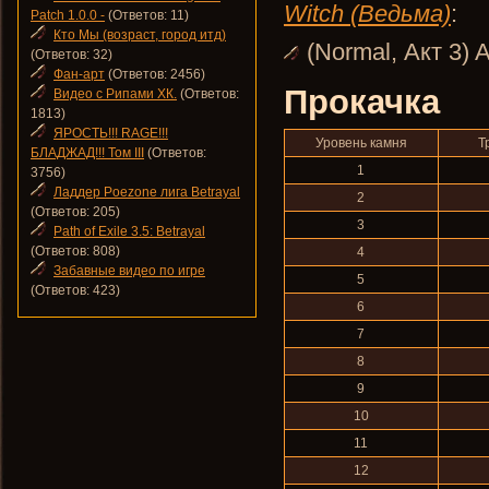
Witch (Ведьма)
:
Patch 1.0.0 -
(Ответов: 11)
Кто Мы (возраст, город итд)
(Normal, Акт 3) A
(Ответов: 32)
Фан-арт
(Ответов: 2456)
Прокачка
Видео с Рипами ХК.
(Ответов:
1813)
ЯРОСТЬ!!! RAGE!!!
Уровень камня
Т
БЛАДЖАД!!! Том III
(Ответов:
1
3756)
Ладдер Poezone лига Betrayal
2
(Ответов: 205)
3
Path of Exile 3.5: Betrayal
(Ответов: 808)
4
Забавные видео по игре
5
(Ответов: 423)
6
7
8
9
10
11
12