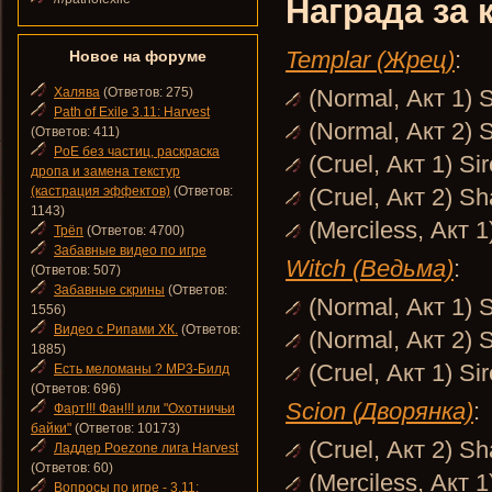
Награда за 
Templar (Жрец)
:
Новое на форуме
Халява
(Ответов: 275)
(Normal, Акт 1) 
Path of Exile 3.11: Harvest
(Normal, Акт 2) 
(Ответов: 411)
PoE без частиц, раскраска
(Cruel, Акт 1) Si
дропа и замена текстур
(кастрация эффектов)
(Ответов:
(Cruel, Акт 2) S
1143)
(Merciless, Акт 
Трёп
(Ответов: 4700)
Забавные видео по игре
Witch (Ведьма)
:
(Ответов: 507)
Забавные скрины
(Ответов:
(Normal, Акт 1) 
1556)
Видео с Рипами ХК.
(Ответов:
(Normal, Акт 2) 
1885)
(Cruel, Акт 1) Si
Есть меломаны ? MP3-Билд
(Ответов: 696)
Scion (Дворянка)
:
Фарт!!! Фан!!! или "Охотничьи
байки"
(Ответов: 10173)
(Cruel, Акт 2) S
Ладдер Poezone лига Harvest
(Ответов: 60)
(Merciless, Акт 1
Вопросы по игре - 3.11: