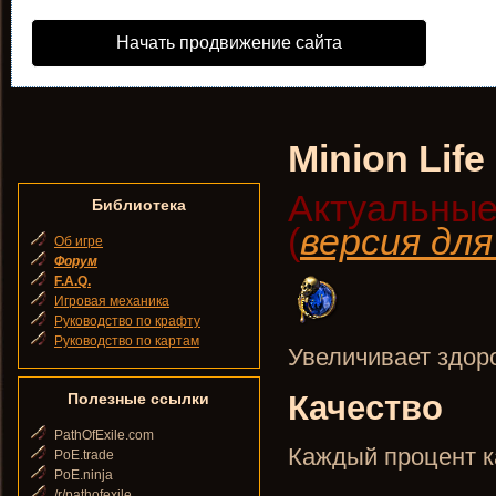
Начать продвижение сайта
Minion Life
Актуальные
Библиотека
(
версия дл
Об игре
Форум
F.A.Q.
Игровая механика
Руководство по крафту
Руководство по картам
Увеличивает здор
Качество
Полезные ссылки
PathOfExile.com
Каждый процент к
PoE.trade
PoE.ninja
/r/pathofexile