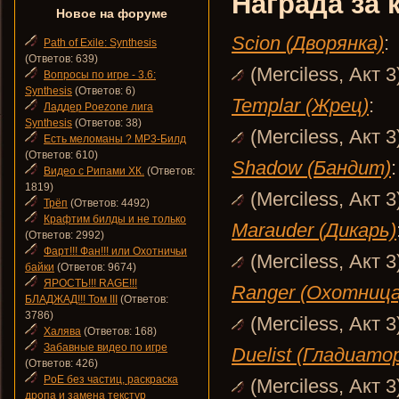
Награда за 
Новое на форуме
Scion (Дворянка)
:
Path of Exile: Synthesis
(Ответов: 639)
(Merciless, Акт 3
Вопросы по игре - 3.6:
Synthesis
(Ответов: 6)
Templar (Жрец)
:
Ладдер Poezone лига
Synthesis
(Ответов: 38)
(Merciless, Акт 3
Есть меломаны ? MP3-Билд
(Ответов: 610)
Shadow (Бандит)
:
Видео с Рипами ХК.
(Ответов:
1819)
(Merciless, Акт 3
Трёп
(Ответов: 4492)
Крафтим билды и не только
Marauder (Дикарь)
(Ответов: 2992)
Фарт!!! Фан!!! или Охотничьи
(Merciless, Акт 3
байки
(Ответов: 9674)
ЯРОСТЬ!!! RAGE!!!
Ranger (Охотница
БЛАДЖАД!!! Том III
(Ответов:
3786)
(Merciless, Акт 3
Халява
(Ответов: 168)
Забавные видео по игре
Duelist (Гладиато
(Ответов: 426)
PoE без частиц, раскраска
(Merciless, Акт 3
дропа и замена текстур