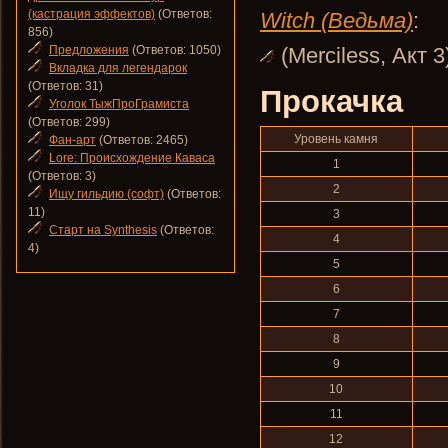
(кастрация эффектов)
(Ответов:
Witch (Ведьма)
:
856)
Предложения
(Ответов: 1050)
(Merciless, Акт 3
Вкладка для легендарок
(Ответов: 31)
Прокачка
Уголок ТыжПроГрамиста
(Ответов: 299)
Уровень камня
Фан-арт
(Ответов: 2465)
Lore: Происхождение Каваса
1
(Ответов: 3)
2
Ищу гильдию (софт)
(Ответов:
11)
3
Старт на Synthesis
(Ответов:
4
4)
5
6
7
8
9
10
11
12