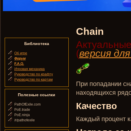
Chain
Актуальные
Библиотека
(
версия дл
Об игре
Форум
F.A.Q.
Игровая механика
Руководство по крафту
Руководство по картам
При попадании сн
находящихся рядо
Полезные ссылки
Качество
PathOfExile.com
PoE.trade
PoE.ninja
Каждый процент к
/r/pathofexile