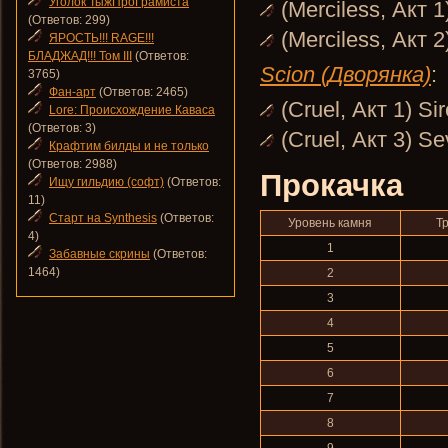
Уголок ТыжПроГрамиста
(Merciless, Акт 
(Ответов: 299)
(Merciless, Акт 
ЯРОСТЬ!!! RAGE!!!
БЛАДЖАД!!! Том III
(Ответов:
Scion (Дворянка)
:
3765)
Фан-арт
(Ответов: 2465)
(Cruel, Акт 1) Si
Lore: Происхождение Каваса
(Ответов: 3)
(Cruel, Акт 3) S
Крафтим билды и не только
(Ответов: 2988)
Прокачка
Ищу гильдию (софт)
(Ответов:
11)
Старт на Synthesis
(Ответов:
Уровень камня
Т
4)
1
Забавные скрины
(Ответов:
1464)
2
3
4
5
6
7
8