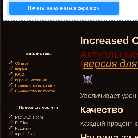
Начать пользоваться сервисом
Increased C
Актуальные
Библиотека
(
версия дл
Об игре
Форум
F.A.Q.
Игровая механика
Руководство по крафту
Руководство по картам
Увеличивает урон 
Качество
Полезные ссылки
PathOfExile.com
Каждый процент к
PoE.trade
PoE.ninja
/r/pathofexile
Награда за 