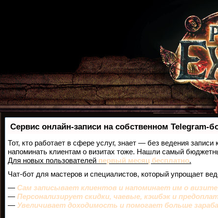
Сервис онлайн-записи на собственном Telegram-б
Тот, кто работает в сфере услуг, знает — без ведения записи 
напоминать клиентам о визитах тоже. Нашли самый бюджетн
Для новых пользователей
первый месяц бесплатно
.
Чат-бот для мастеров и специалистов, который упрощает вед
—
Сам записывает клиентов и напоминает им о визите
—
Персонализирует скидки, чаевые, кэшбэк и предопла
—
Увеличивает доходимость и помогает больше зара