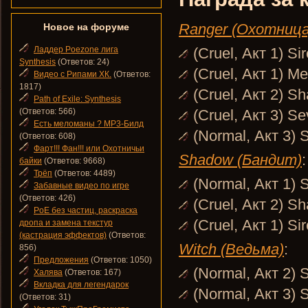
Ranger (Охотница
Новое на форуме
Ладдер Poezone лига
(Cruel, Акт 1) Si
Synthesis
(Ответов: 24)
(Cruel, Акт 1) M
Видео с Рипами ХК.
(Ответов:
1817)
(Cruel, Акт 2) S
Path of Exile: Synthesis
(Ответов: 566)
(Cruel, Акт 3) S
Есть меломаны ? MP3-Билд
(Normal, Акт 3) 
(Ответов: 608)
Фарт!!! Фан!!! или Охотничьи
Shadow (Бандит)
:
байки
(Ответов: 9668)
Трёп
(Ответов: 4489)
(Normal, Акт 1) 
Забавные видео по игре
(Ответов: 426)
(Cruel, Акт 2) S
PoE без частиц, раскраска
(Cruel, Акт 1) Si
дропа и замена текстур
(кастрация эффектов)
(Ответов:
Witch (Ведьма)
:
856)
Предложения
(Ответов: 1050)
(Normal, Акт 2) 
Халява
(Ответов: 167)
Вкладка для легендарок
(Normal, Акт 3) 
(Ответов: 31)