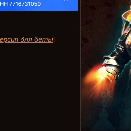
ерсия для беты
)