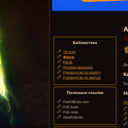
A
А
Библиотека
Об игре
Форум
F.A.Q.
До
Игровая механика
Руководство по крафту
К
Руководство по картам
Ка
Полезные ссылки
Н
PathOfExile.com
Te
PoE.trade
PoE.ninja
/r/pathofexile