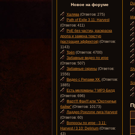
Du
Новое на форуме
Халява
(Ответов: 275)
Ma
Path of Exile 3.11: Harvest
(Ответов: 411)
PoE без частиц, раскраска
дропа и замена текстур
(кастрация эффектов)
(Ответов:
1143)
Трёп
(Ответов: 4700)
Забавные видео по игре
(Ответов: 507)
Забавные скрины
(Ответов:
Sh
1556)
Видео с Рипами ХК.
(Ответов:
Sc
1885)
Есть меломаны ? MP3-Билд
(Ответов: 696)
Фарт!!! Фан!!! или "Охотничьи
П
байки"
(Ответов: 10173)
Ладдер Poezone лига Harvest
(Ответов: 60)
Вопросы по игре - 3.11:
Harvest / 3.10: Delirium
(Ответов:
43)