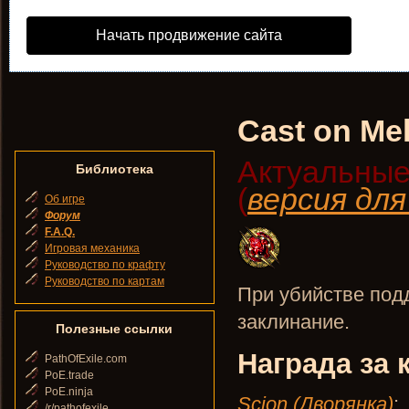
Начать продвижение сайта
Cast on Mel
Актуальные
Библиотека
(
версия дл
Об игре
Форум
F.A.Q.
Игровая механика
Руководство по крафту
Руководство по картам
При убийстве под
заклинание.
Полезные ссылки
Награда за 
PathOfExile.com
PoE.trade
PoE.ninja
Scion (Дворянка)
:
/r/pathofexile