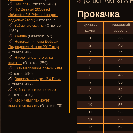
(Cruel, Акт 3) A F
Фан-арт
(Ответов: 2430)
HC Betrayal 20Speed
Прокачка
NoVendor 3.5 Private League -
подключайтесь)
(Ответов: 7)
Уровень
Требуемый
Забавные скрины
(Ответов:
камня
уровень
1458)
Халява
(Ответов: 157)
1
38
Новогодняя Тема Добра и
2
40
Подведения Итогов 2017 года
(Ответов: 48)
3
42
Насчет внешнего вида
4
44
шмота...
(Ответов: 259)
5
46
Есть меломаны ? MP3-Билд
(Ответов: 596)
6
48
Вопросы по игре - 3.4 Delve
7
50
(Ответов: 437)
Забавные видео по игре
8
52
(Ответов: 410)
9
54
Кто и чем планирует
10
56
врываться на лигу
(Ответов: 75)
11
58
12
60
13
62