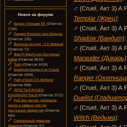
(Cruel, Акт 3) A F
Новое на форуме
Templar (Жрец)
:
Видео с Рипами ХК.
(Ответов:
(Cruel, Акт 3) A F
1784)
Ладдер Poezone лига Betrayal
Shadow (Бандит)
:
(Ответов: 130)
Вопросы по игре - 3.5: Betrayal
(Cruel, Акт 3) A F
(Ответов: 71)
Фарт!!! Фан!!! или Охотничьи
Marauder (Дикарь)
байки
(Ответов: 9610)
Трёп
(Ответов: 4439)
(Cruel, Акт 3) A F
Крафтим билды и не только
(Ответов: 2949)
Ranger (Охотница
Path of Exile 3.5: Betrayal
(Ответов: 699)
(Cruel, Акт 3) A F
ЯРОСТЬ!!! RAGE!!!
БЛАДЖАД!!! Том III
(Ответов: 3711)
Duelist (Гладиато
PoE без частиц, раскраска
дропа и замена текстур
(Cruel, Акт 3) A F
(кастрация эффектов)
(Ответов:
845)
Witch (Ведьма)
:
Сериальный диванчик
Демонов
(Ответов: 57)