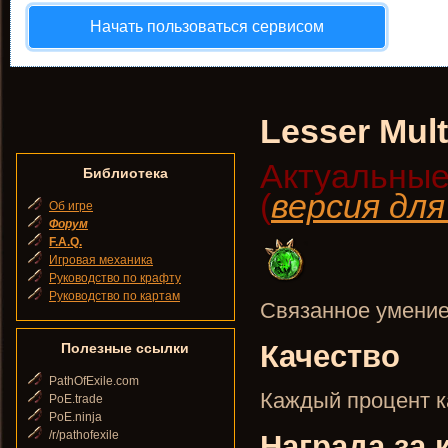
Начать пользоваться сервисом
Lesser Mult
Актуальные
Библиотека
(
версия дл
Об игре
Форум
F.A.Q.
Игровая механика
Руководство по крафту
Руководство по картам
Связанное умение
Качество
Полезные ссылки
PathOfExile.com
Каждый процент ка
PoE.trade
PoE.ninja
/r/pathofexile
Награда за 