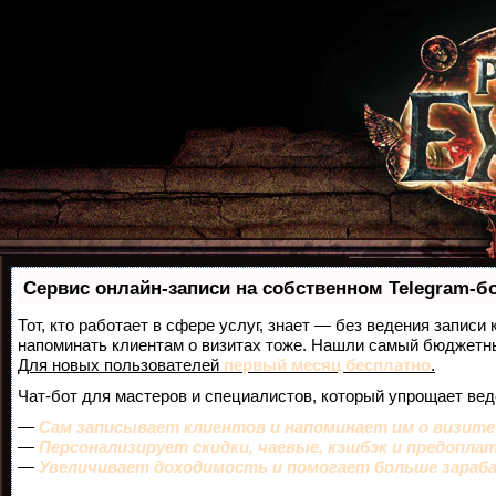
Сервис онлайн-записи на собственном Telegram-б
Тот, кто работает в сфере услуг, знает — без ведения записи 
напоминать клиентам о визитах тоже. Нашли самый бюджетн
Для новых пользователей
первый месяц бесплатно
.
Чат-бот для мастеров и специалистов, который упрощает вед
—
Сам записывает клиентов и напоминает им о визите
—
Персонализирует скидки, чаевые, кэшбэк и предопла
—
Увеличивает доходимость и помогает больше зара