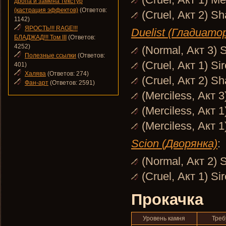
дропа и замена текстур
(кастрация эффектов)
(Ответов:
(Cruel, Акт 2) S
1142)
ЯРОСТЬ!!! RAGE!!!
Duelist (Гладиато
БЛАДЖАД!!! Том III
(Ответов:
4252)
(Normal, Акт 3) 
Полезные ссылки
(Ответов:
(Cruel, Акт 1) Si
401)
Халява
(Ответов: 274)
(Cruel, Акт 2) S
Фан-арт
(Ответов: 2591)
(Merciless, Акт 
(Merciless, Акт 
(Merciless, Акт 1
Scion (Дворянка)
:
(Normal, Акт 2) 
(Cruel, Акт 1) Si
Прокачка
Уровень камня
Треб