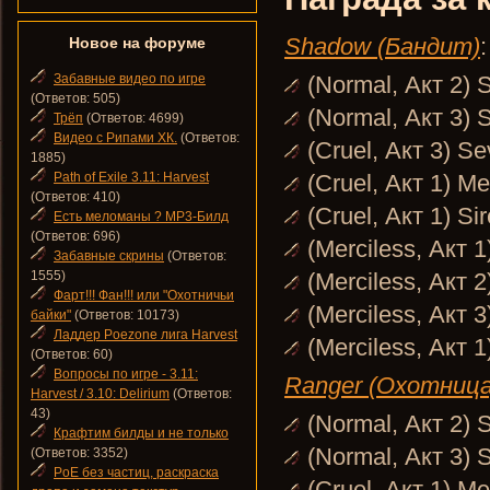
Shadow (Бандит)
:
Новое на форуме
Забавные видео по игре
(Normal, Акт 2) 
(Ответов: 505)
(Normal, Акт 3) 
Трёп
(Ответов: 4699)
Видео с Рипами ХК.
(Ответов:
(Cruel, Акт 3) S
1885)
Path of Exile 3.11: Harvest
(Cruel, Акт 1) M
(Ответов: 410)
(Cruel, Акт 1) Si
Есть меломаны ? MP3-Билд
(Ответов: 696)
(Merciless, Акт 1
Забавные скрины
(Ответов:
1555)
(Merciless, Акт 
Фарт!!! Фан!!! или "Охотничьи
(Merciless, Акт 
байки"
(Ответов: 10173)
Ладдер Poezone лига Harvest
(Merciless, Акт 
(Ответов: 60)
Вопросы по игре - 3.11:
Ranger (Охотница
Harvest / 3.10: Delirium
(Ответов:
43)
(Normal, Акт 2) 
Крафтим билды и не только
(Normal, Акт 3) 
(Ответов: 3352)
PoE без частиц, раскраска
(Cruel, Акт 1) M