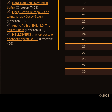
19
Фарт Фан или Охотничьи
байки
(Ответов: 7463)
20
Пред-бетовые гадания по
21
финальному боссу 5 акта
(Ответов: 10)
22
Анонс Path of Exlie 3.0: The
23
Fall of Oriath
(Ответов: 300)
24
HELLDIVERS или как весело
провести время за ПК
(Ответов:
25
466)
26
27
28
29
30
© 2023 -