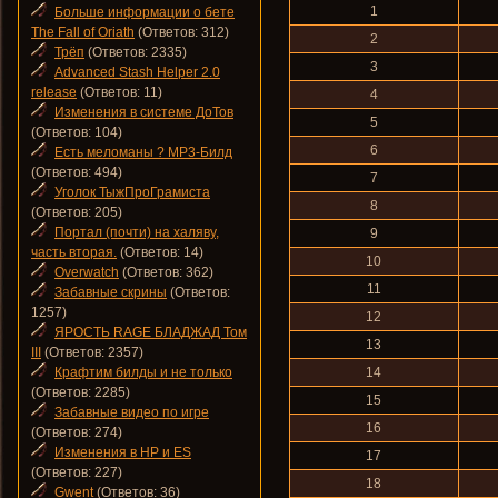
1
Больше информации о бете
The Fall of Oriath
(Ответов: 312)
2
Трёп
(Ответов: 2335)
3
Advanced Stash Helper 2.0
release
(Ответов: 11)
4
Изменения в системе ДоТов
5
(Ответов: 104)
6
Есть меломаны ? MP3-Билд
(Ответов: 494)
7
Уголок ТыжПроГрамиста
8
(Ответов: 205)
Портал (почти) на халяву,
9
часть вторая.
(Ответов: 14)
10
Overwatch
(Ответов: 362)
11
Забавные скрины
(Ответов:
1257)
12
ЯРОСТЬ RAGE БЛАДЖАД Том
13
III
(Ответов: 2357)
Крафтим билды и не только
14
(Ответов: 2285)
15
Забавные видео по игре
16
(Ответов: 274)
Изменения в HP и ES
17
(Ответов: 227)
18
Gwent
(Ответов: 36)