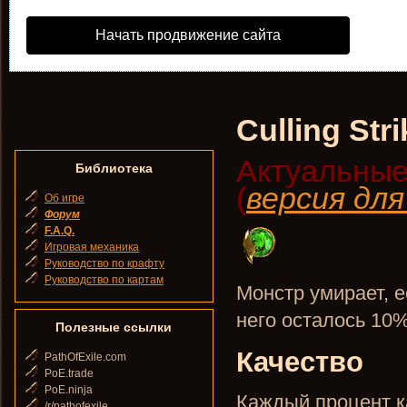
Начать продвижение сайта
Culling Stri
Актуальные
Библиотека
(
версия дл
Об игре
Форум
F.A.Q.
Игровая механика
Руководство по крафту
Руководство по картам
Монстр умирает, 
него осталось 10
Полезные ссылки
Качество
PathOfExile.com
PoE.trade
PoE.ninja
Каждый процент ка
/r/pathofexile