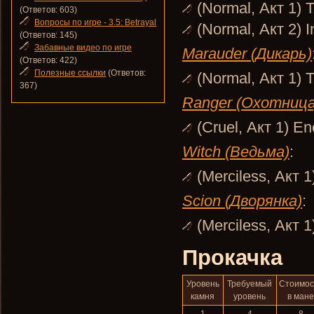
(Normal, Акт 1) 
(Ответов: 603)
Вопросы по игре - 3.5: Betrayal
(Normal, Акт 2) I
(Ответов: 145)
Забавные видео по игре
Marauder (Дикарь)
(Ответов: 422)
Полезные ссылки
(Ответов:
(Normal, Акт 1) 
367)
Ranger (Охотница
(Cruel, Акт 1) E
Witch (Ведьма)
:
(Merciless, Акт 
Scion (Дворянка)
:
(Merciless, Акт 
Прокачка
Уровень
Требуемый
Стоимос
камня
уровень
в ман