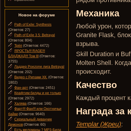
Механика
Новое на форуме
Path of Exile: Synthesis
Любой урон, кото
(Ответов: 27)
Granite Flask, бл
Path of Exile 3.5: Betrayal
(Ответов: 804)
взрыва.
Трёп
(Ответов: 4472)
ЯРОСТЬ!!! RAGE!!!
Skill Duration и B
БЛАДЖАД!!! Том III
(Ответов:
Molten Shell. Когд
3755)
Ладдер Poezone лига Betrayal
происходит.
(Ответов: 202)
Видео с Рипами ХК.
(Ответов:
Качество
1802)
Фан-арт
(Ответов: 2451)
Крафтим билды и не только
Каждый процент ка
(Ответов: 2972)
Халява
(Ответов: 166)
Награда за 
Фарт!!! Фан!!! или Охотничьи
байки
(Ответов: 9640)
Сериальный диванчик
Templar (Жрец)
:
Демонов
(Ответов: 60)
Есть меломаны ? MP3-Билд