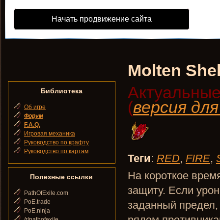
Начать продвижение сайта
Molten Shel
Актуальные
Библиотека
(
версия дл
Об игре
Форум
F.A.Q.
Игровая механика
Руководство по крафту
Руководство по картам
Теги
:
RED
,
FIRE
,
На короткое врем
Полезные ссылки
защиту. Если уро
PathOfExile.com
PoE.trade
заданный предел,
PoE.ninja
рядом противника
/r/pathofexile