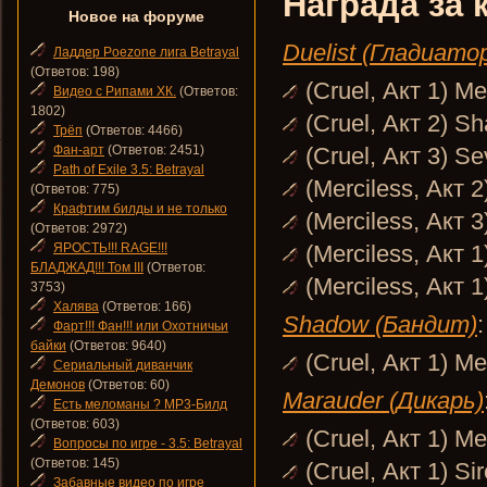
Награда за 
Новое на форуме
Duelist (Гладиато
Ладдер Poezone лига Betrayal
(Ответов: 198)
(Cruel, Акт 1) M
Видео с Рипами ХК.
(Ответов:
1802)
(Cruel, Акт 2) S
Трёп
(Ответов: 4466)
Фан-арт
(Ответов: 2451)
(Cruel, Акт 3) S
Path of Exile 3.5: Betrayal
(Merciless, Акт 
(Ответов: 775)
Крафтим билды и не только
(Merciless, Акт 
(Ответов: 2972)
ЯРОСТЬ!!! RAGE!!!
(Merciless, Акт 
БЛАДЖАД!!! Том III
(Ответов:
(Merciless, Акт 1
3753)
Халява
(Ответов: 166)
Shadow (Бандит)
:
Фарт!!! Фан!!! или Охотничьи
байки
(Ответов: 9640)
(Cruel, Акт 1) M
Сериальный диванчик
Демонов
(Ответов: 60)
Marauder (Дикарь)
Есть меломаны ? MP3-Билд
(Ответов: 603)
(Cruel, Акт 1) M
Вопросы по игре - 3.5: Betrayal
(Ответов: 145)
(Cruel, Акт 1) Si
Забавные видео по игре