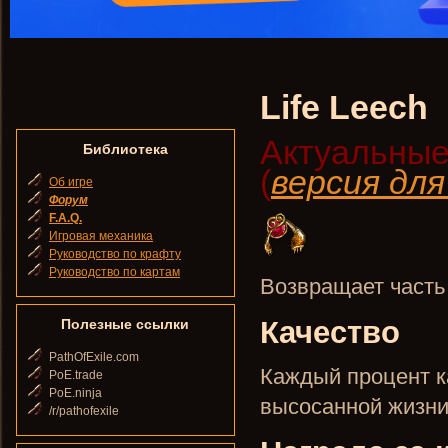
Life Leech
Актуальные
Библиотека
(
версия дл
Об игре
Форум
F.A.Q.
Игровая механика
Руководство по крафту
Руководство по картам
Возвращает часть 
Качество
Полезные ссылки
PathOfExile.com
Каждый процент к
PoE.trade
PoE.ninja
высосанной жизни
/r/pathofexile