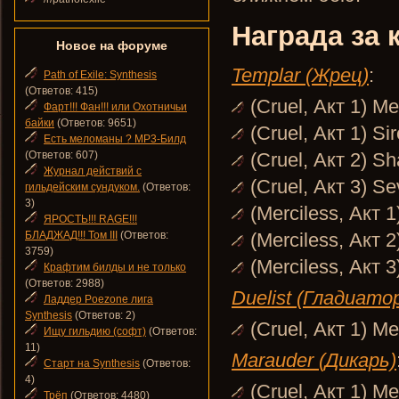
Награда за 
Новое на форуме
Templar (Жрец)
:
Path of Exile: Synthesis
(Ответов: 415)
(Cruel, Акт 1) M
Фарт!!! Фан!!! или Охотничьи
байки
(Ответов: 9651)
(Cruel, Акт 1) Si
Есть меломаны ? MP3-Билд
(Ответов: 607)
(Cruel, Акт 2) S
Журнал действий с
(Cruel, Акт 3) S
гильдейским сундуком.
(Ответов:
3)
(Merciless, Акт 1
ЯРОСТЬ!!! RAGE!!!
БЛАДЖАД!!! Том III
(Ответов:
(Merciless, Акт 
3759)
(Merciless, Акт 
Крафтим билды и не только
(Ответов: 2988)
Duelist (Гладиато
Ладдер Poezone лига
Synthesis
(Ответов: 2)
(Cruel, Акт 1) M
Ищу гильдию (софт)
(Ответов:
11)
Marauder (Дикарь)
Старт на Synthesis
(Ответов:
4)
(Cruel, Акт 1) M
Трёп
(Ответов: 4480)