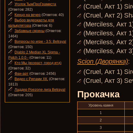
Уголок ТыжПроГрамиста
(Cruel, Акт 1) Si
(Ответов: 282)
(Cruel, Акт 2) S
Кинцо на вечер
(Ответов: 40)
Выбор видеокарты для
(Merciless, Акт 
калькулятора
(Ответов: 6)
Забавные скрины
(Ответов:
(Merciless, Акт 1
1464)
(Merciless, Акт 
Вопросы по игре - 3.5: Betrayal
(Ответов: 150)
(Merciless, Акт 
Diablo 2 Median XL Sigma -
Patch 1.0.0 -
(Ответов: 11)
Scion (Дворянка)
:
Кто Мы (возраст, город итд)
(Ответов: 32)
(Cruel, Акт 1) Si
Фан-арт
(Ответов: 2456)
Видео с Рипами ХК.
(Ответов:
(Cruel, Акт 3) S
1813)
Ладдер Poezone лига Betrayal
Прокачка
(Ответов: 205)
Уровень камня
1
2
3