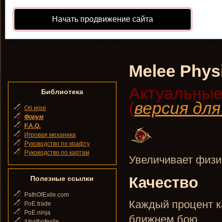
Начать продвижение сайта
Melee Phys
Актуальные
Библиотека
(
версия дл
Об игре
Форум
F.A.Q.
Игровая механика
Руководство по крафту
Руководство по картам
Увеличивает физи
Качество
Полезные ссылки
PathOfExile.com
Каждый процент к
PoE.trade
PoE.ninja
ближнем бою.
/r/pathofexile