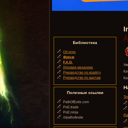
I
А
Библиотека
Об игре
Форум
F.A.Q.
Ув
Игровая механика
Ка
Руководство по крафту
Руководство по картам
Ка
Н
Полезные ссылки
Te
PathOfExile.com
PoE.trade
PoE.ninja
Ra
/r/pathofexile