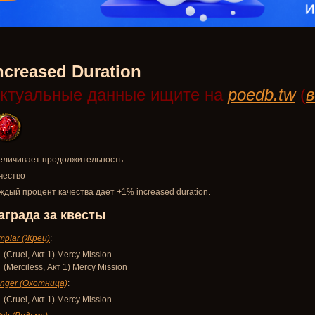
ncreased Duration
ктуальные данные ищите на
poedb.tw
(
в
еличивает продолжительность.
чество
ждый процент качества дает +1% increased duration.
аграда за квесты
mplar (Жрец)
:
(Cruel, Акт 1) Mercy Mission
(Merciless, Акт 1) Mercy Mission
nger (Охотница)
:
(Cruel, Акт 1) Mercy Mission