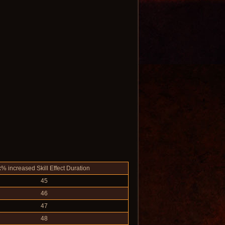
x% increased Skill Effect Duration
45
46
47
48