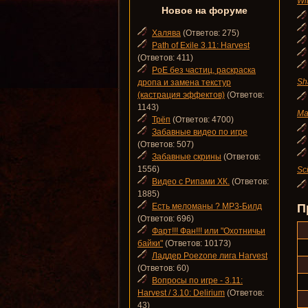
Wi
Новое на форуме
Халява
(Ответов: 275)
Path of Exile 3.11: Harvest
(Ответов: 411)
PoE без частиц, раскраска
Sh
дропа и замена текстур
(кастрация эффектов)
(Ответов:
1143)
Ma
Трёп
(Ответов: 4700)
Забавные видео по игре
(Ответов: 507)
Забавные скрины
(Ответов:
1556)
Sc
Видео с Рипами ХК.
(Ответов:
1885)
Есть меломаны ? MP3-Билд
П
(Ответов: 696)
Фарт!!! Фан!!! или "Охотничьи
байки"
(Ответов: 10173)
Ладдер Poezone лига Harvest
(Ответов: 60)
Вопросы по игре - 3.11:
Harvest / 3.10: Delirium
(Ответов:
43)