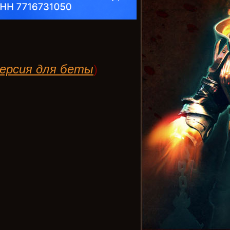
ерсия для беты
)