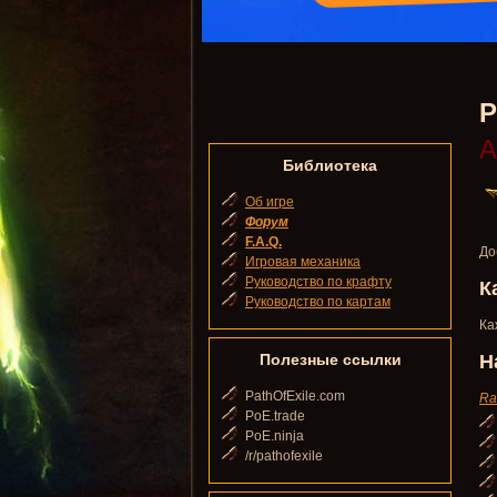
P
А
Библиотека
Об игре
Форум
F.A.Q.
До
Игровая механика
Руководство по крафту
К
Руководство по картам
Ка
Полезные ссылки
Н
PathOfExile.com
Ra
PoE.trade
PoE.ninja
/r/pathofexile