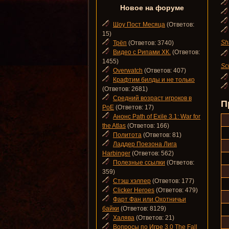
Новое на форуме
Шоу Пост Месяца
(Ответов:
15)
Sh
Трёп
(Ответов: 3740)
Видео с Рипами ХК.
(Ответов:
1455)
Sc
Overwatch
(Ответов: 407)
Крафтим билды и не только
(Ответов: 2681)
Средний возраст игроков в
П
PoE
(Ответов: 17)
Анонс Path of Exile 3.1: War for
the Atlas
(Ответов: 166)
Политота
(Ответов: 81)
Ладдер Поезона Лига
Harbinger
(Ответов: 562)
Полезные ссылки
(Ответов:
359)
Стэш хэлпер
(Ответов: 177)
Clicker Heroes
(Ответов: 479)
Фарт Фан или Охотничьи
байки
(Ответов: 8129)
Халява
(Ответов: 21)
Вопросы по Игре 3.0 The Fall