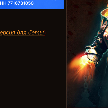
ерсия для беты
)