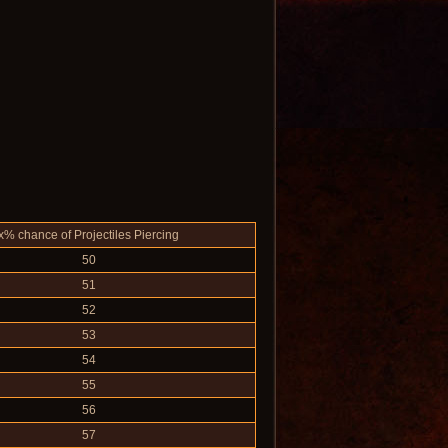
x% chance of Projectiles Piercing
50
51
52
53
54
55
56
57