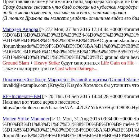
Представляю вашему вниманию билд мародера который не боитс
Сразу должен сказать что билд основан на чудесном мародере оп
но был мною изменен и, как мне кажется, оптимизирован.
(В топике Дракона вы можете увидеть отличные видео его бил
Мародер Аврора
]]>
272
Mon, 27 Jun 2016 17:14:44 +0000
/for
%D0%B1%D0%B8%D0%BB%D0%B4-%D0%9C%D0%B0%D1%
%D1%89%D0%B8%D1%82%D0%BE%D0%BC-ground-slam-heavy-s
/forum/threads/%D0%9F%D0%BE%D0%BA%D1%80%D0%
%D0%9C%D0%B0%D1%80%D0%BE%D0%B4%D0%B5%D1%8
%D1%89%D0%B8%D1%82%D0%BE%D0%BC-ground-slam-heavy-s
Ground Slam
+
Heavy Strike
будут сапортиться
Life Gain on Hit
+
Также планирую тригге
Cast when Damege...
Покритикуйте билд: Мародер с булавой и щитом (Ground Slam +
invalid@example.com (Kraydo)
Kraydo
Хотелось бы уточнить что
RF+Incinerate+BM
]]>
20
Thu, 03 Sep 2015 14:44:28 +0000
/forum/
Накидал вот такое дерево пассивок:
https://poebuilder.com/character/AA...42L3ZYdrB5FHqGO8O8kHy
Molten Strike Marauder
]]>
11
Mon, 31 Aug 2015 09:34:00 +0000
/
%D0%BB%D1%83%D1%87%D1%88%D0%B8%D0%B9-melee
%D1%85%D0%B0%D1%80%D0%B4%D0%BA%D0%BE%D1%80%D
/forum/threads/%D0%9F%D0%BE%D0%B6%D0%B0%D0%BB