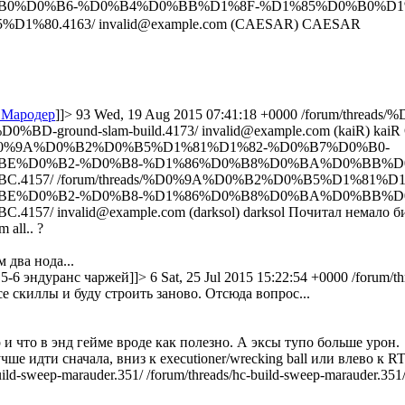
%D0%B6-%D0%B4%D0%BB%D1%8F-%D1%85%D0%B0%D1%
D1%80.4163/
invalid@example.com (CAESAR)
CAESAR
e Мародер
]]>
93
Wed, 19 Aug 2015 07:41:18 +0000
/forum/thread
BD-ground-slam-build.4173/
invalid@example.com (kaiR)
kaiR
s/%D0%9A%D0%B2%D0%B5%D1%81%D1%82-%D0%B7%D0%B0-
E%D0%B2-%D0%B8-%D1%86%D0%B8%D0%BA%D0%BB%D
C.4157/
/forum/threads/%D0%9A%D0%B2%D0%B5%D1%81%
E%D0%B2-%D0%B8-%D1%86%D0%B8%D0%BA%D0%BB%D
.4157/
invalid@example.com (darksol)
darksol
Почитал немало би
 all.. ?
 два нода...
 5-6 эндуранс чаржей]]>
6
Sat, 25 Jul 2015 15:22:54 +0000
/forum/t
е скиллы и буду строить заново. Отсюда вопрос...
и что в энд гейме вроде как полезно. А эксы тупо больше урон.
ше идти сначала, вниз к executioner/wrecking ball или влево к R
uild-sweep-marauder.351/
/forum/threads/hc-build-sweep-marauder.351