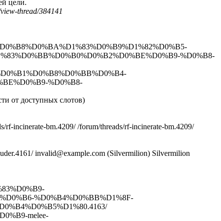
ей цели.
view-thread/384141
82%D0%B8%D0%BA%D1%83%D0%B9%D1%82%D0%B5-
1%83%D0%BB%D0%B0%D0%B2%D0%BE%D0%B9-%D0%B8-
-%D0%B1%D0%B8%D0%BB%D0%B4-
BE%D0%B9-%D0%B8-
сти от доступных слотов)
ds/rf-incinerate-bm.4209/
/forum/threads/rf-incinerate-bm.4209/
auder.4161/
invalid@example.com (Silvermilion)
Silvermilion
%83%D0%B9-
%D0%B6-%D0%B4%D0%BB%D1%8F-
0%B4%D0%B5%D1%80.4163/
0%B9-melee-