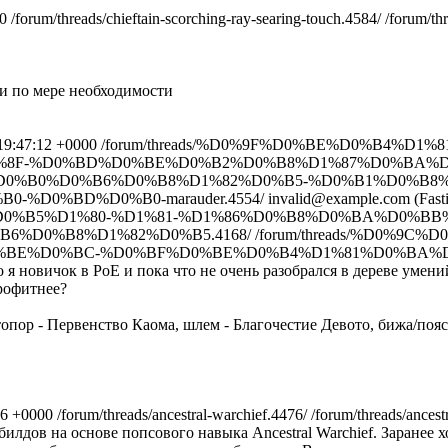
0
/forum/threads/chieftain-scorching-ray-searing-touch.4584/
/forum/th
ли по мере необходимости
19:47:12 +0000
/forum/threads/%D0%9F%D0%BE%D0%B4%D
F-%D0%BD%D0%BE%D0%B2%D0%B8%D1%87%D0%BA%D0%B0
BA%D0%B0%D0%B6%D0%B8%D1%82%D0%B5-%D0%B1%D0%B
%D0%BD%D0%B0-marauder.4554/
invalid@example.com (Fast
B4%D0%B5%D1%80-%D1%81-%D1%86%D0%B8%D0%BA%D0%
6%D0%B8%D1%82%D0%B5.4168/
/forum/threads/%D0%9
E%D0%BC-%D0%BF%D0%BE%D0%B4%D1%81%D0%BA%D0
о я новичок в PoE и пока что не очень разобрался в дереве умени
рофитнее?
опор - Первенство Каома, шлем - Благочестие Девото, бижа/пояс
26 +0000
/forum/threads/ancestral-warchief.4476/
/forum/threads/ancest
лдов на основе попсового навыка Ancestral Warchief. Заранее х