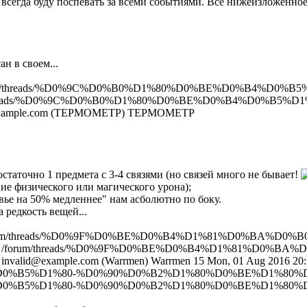
не всегда буду поспевать за всеми событиями. Все нижеизложен
ан в своем...
um/threads/%D0%9C%D0%B0%D1%80%D0%BE%D0%B4%D0%B
threads/%D0%9C%D0%B0%D1%80%D0%BE%D0%B4%D0%B5%
example.com (TEPMOMETP)
TEPMOMETP
статочно 1 предмета с 3-4 связями (но связей много не бывает!
ие физического или магического урона);
вье на 50% медленнее" нам асболютно по боку.
а редкость вещей...
rum/threads/%D0%9F%D0%BE%D0%B4%D1%81%D0%BA%D0%
/
/forum/threads/%D0%9F%D0%BE%D0%B4%D1%81%D0%BA
invalid@example.com (Warrmen)
Warrmen
15
Mon, 01 Aug 2016 20:
%D0%B5%D1%80-%D0%90%D0%B2%D1%80%D0%BE%D1%80%D0
%D0%B5%D1%80-%D0%90%D0%B2%D1%80%D0%BE%D1%80%D0