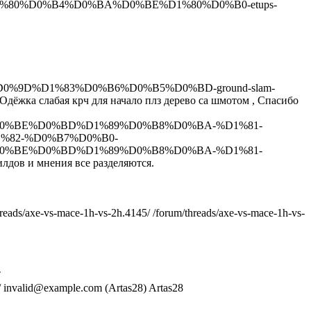
80%D0%B4%D0%BA%D0%BE%D1%80%D0%B0-etups-
s/%D0%9D%D1%83%D0%B6%D0%B5%D0%BD-ground-slam-
Одёжка слабая крч для начало плз дерево са шмотом , Спасибо
0%BE%D0%BD%D1%89%D0%B8%D0%BA-%D1%81-
D1%82-%D0%B7%D0%B0-
0%BE%D0%BD%D1%89%D0%B8%D0%BA-%D1%81-
лдов и мнения все разделяются.
hreads/axe-vs-mace-1h-vs-2h.4145/
/forum/threads/axe-vs-mace-1h-vs-
T
/
invalid@example.com (Artas28)
Artas28