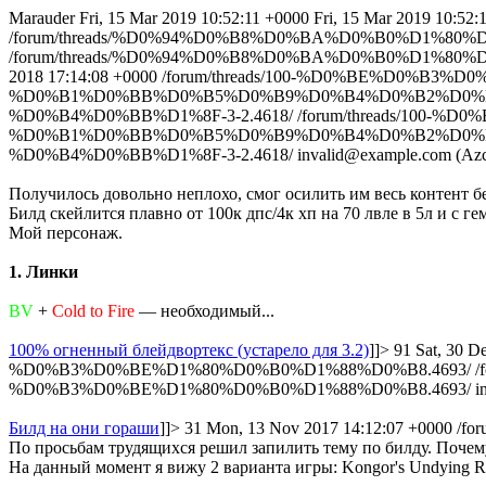
Marauder
Fri, 15 Mar 2019 10:52:11 +0000
Fri, 15 Mar 2019 10:52:
/forum/threads/%D0%94%D0%B8%D0%BA%D0%B0%D1%80%D
/forum/threads/%D0%94%D0%B8%D0%BA%D0%B0%D1%80%D
2018 17:14:08 +0000
/forum/threads/100-%D0%BE%D0%B
%D0%B1%D0%BB%D0%B5%D0%B9%D0%B4%D0%B2%D0%B
%D0%B4%D0%BB%D1%8F-3-2.4618/
/forum/threads/10
%D0%B1%D0%BB%D0%B5%D0%B9%D0%B4%D0%B2%D0%B
%D0%B4%D0%BB%D1%8F-3-2.4618/
invalid@example.com (Azc
Получилось довольно неплохо, смог осилить им весь контент бе
Билд скейлится плавно от 100к дпс/4к хп на 70 лвле в 5л и с г
Мой персонаж.
1. Линки
BV
+
Cold to Fire
— необходимый...
100% огненный блейдвортекс (устарело для 3.2)
]]>
91
Sat, 30 D
%D0%B3%D0%BE%D1%80%D0%B0%D1%88%D0%B8.4693/
/
%D0%B3%D0%BE%D1%80%D0%B0%D1%88%D0%B8.4693/
i
Билд на они гораши
]]>
31
Mon, 13 Nov 2017 14:12:07 +0000
/for
По просьбам трудящихся решил запилить тему по билду. Почему 
На данный момент я вижу 2 варианта игры: Kongor's Undying Ra