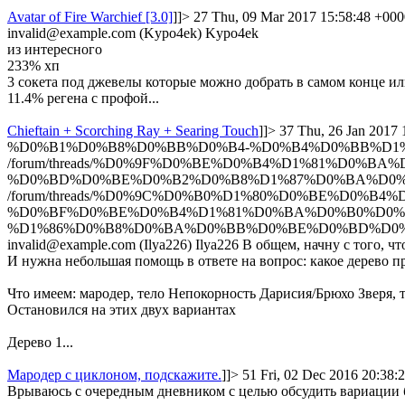
Avatar of Fire Warchief [3.0]
]]>
27
Thu, 09 Mar 2017 15:58:48 +000
invalid@example.com (Kypo4ek)
Kypo4ek
из интересного
233% хп
3 сокета под джевелы которые можно добрать в самом конце и
11.4% регена с профой...
Chieftain + Scorching Ray + Searing Touch
]]>
37
Thu, 26 Jan 2017 
%D0%B1%D0%B8%D0%BB%D0%B4-%D0%B4%D0%BB%D1%8
/forum/threads/%D0%9F%D0%BE%D0%B4%D1%81%D0%
%D0%BD%D0%BE%D0%B2%D0%B8%D1%87%D0%BA%D0%B0-
/forum/threads/%D0%9C%D0%B0%D1%80%D0%BE%D0%
%D0%BF%D0%BE%D0%B4%D1%81%D0%BA%D0%B0%D0%B
%D1%86%D0%B8%D0%BA%D0%BB%D0%BE%D0%BD%D0%B
invalid@example.com (Ilya226)
Ilya226
В общем, начну с того, чт
И нужна небольшая помощь в ответе на вопрос: какое дерево п
Что имеем: мародер, тело Непокорность Дарисия/Брюхо Зверя, т
Остановился на этих двух вариантах
Дерево 1...
Мародер с циклоном, подскажите.
]]>
51
Fri, 02 Dec 2016 20:38:
Врываюсь с очередным дневником с целью обсудить вариации би