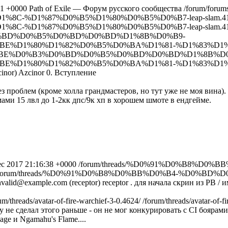
11 +0000
Path of Exile — Форум русского сообщества
/forum/forum
1%8C-%D1%87%D0%B5%D1%80%D0%B5%D0%B7-leap-slam.41
1%8C-%D1%87%D0%B5%D1%80%D0%B5%D0%B7-leap-slam.41
3%D0%BD%D0%B5%D0%BD%D0%BD%D1%8B%D0%B9-
E%D1%80%D1%82%D0%B5%D0%BA%D1%81-%D1%83%D1%
0-%D0%BE%D0%B3%D0%BD%D0%B5%D0%BD%D0%BD%D1%8B%D
E%D1%80%D1%82%D0%B5%D0%BA%D1%81-%D1%83%D1%
inor)
Azcinor
0. Вступление
з проблем (кроме холла грандмастеров, но тут уже не моя вина).
емами 15 лвл до 1-2кк дпс/9к хп в хорошем шмоте в ендгейме.
ec 2017 21:16:38 +0000
/forum/threads/%D0%91%D0%B8%D0
forum/threads/%D0%91%D0%B8%D0%BB%D0%B4-%D0%BD
nvalid@example.com (receptor)
receptor
. для начала скрин из PB / и
um/threads/avatar-of-fire-warchief-3-0.4624/
/forum/threads/avatar-of-f
не сделал этого раньше - он не мог конкурировать с CI боярами 
ge и Ngamahu's Flame....