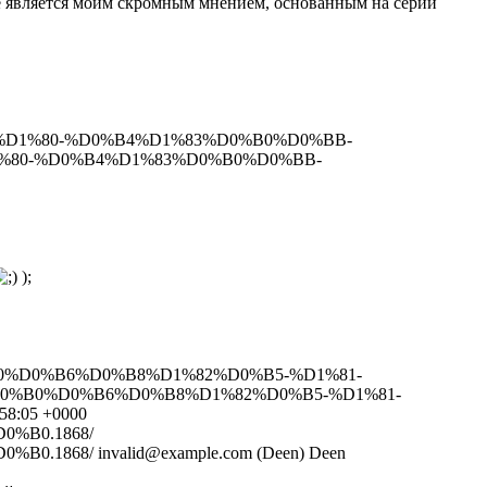
ное является моим скромным мнением, основанным на серии
5%D1%80-%D0%B4%D1%83%D0%B0%D0%BB-
D1%80-%D0%B4%D1%83%D0%B0%D0%BB-
);
B0%D0%B6%D0%B8%D1%82%D0%B5-%D1%81-
%D0%B0%D0%B6%D0%B8%D1%82%D0%B5-%D1%81-
58:05 +0000
%B0.1868/
%B0.1868/
invalid@example.com (Deen)
Deen