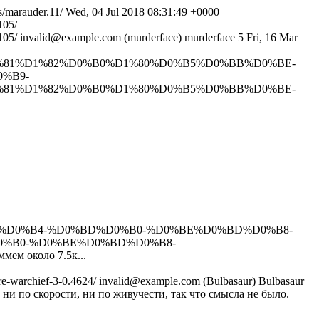
s/marauder.11/
Wed, 04 Jul 2018 08:31:49 +0000
05/
05/
invalid@example.com (murderface)
murderface
5
Fri, 16 Mar
81%D1%82%D0%B0%D1%80%D0%B5%D0%BB%D0%BE-
0%B9-
81%D1%82%D0%B0%D1%80%D0%B5%D0%BB%D0%BE-
%BB%D0%B4-%D0%BD%D0%B0-%D0%BE%D0%BD%D0%B8-
%D0%B0-%D0%BE%D0%BD%D0%B8-
ммем около 7.5к...
ire-warchief-3-0.4624/
invalid@example.com (Bulbasaur)
Bulbasaur
ни по скорости, ни по живучести, так что смысла не было.