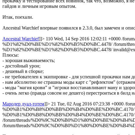
прокачку и тестирование всех новинок, так что, возможно, я 
гайдов и личным игровым опытом.
Итак, поехали.
Ancestral Warchief впервые появился в 2.3.0, был замечен и опис
Ancestral Warchief
]]>
110
Wed, 14 Sep 2016 12:02:11 +0000
/for
%D1%82%D0%BE%D1%82%D0%B5%D0%BC.4478/
/forum/
%D1%82%D0%BE%D1%82%D0%B5%D0%BC.4478/
invalid@
Плюсы:
- хорошая выживаемость;
- достойный урон;
- дешевый в сборке;
- не требователен к экипировке - для успешной прокачки нам до
- нам абсолютно не страшны моды карт с "рефлектом" (отражен
- моды "магия крови" и "игроки восстанавливают ману и здоро
- очень легко (правда совсем не дешего) перестроиться в билд н
Мародер дуал-тотем
]]>
21
Tue, 02 Aug 2016 07:23:38 +0000
/fo
%D0%B1%D0%B8%D0%BB%D0%B4%D0%BE%D0%BC.4170
%D0%B1%D0%B8%D0%BB%D0%B4%D0%BE%D0%BC.4170/
/forum/threads/%D0%9C%D0%B0%D1%80%D0%BE%D0%B4
/forum/threads/%D0%9C%D0%B0%D1%80%D0%BE%D0%B4