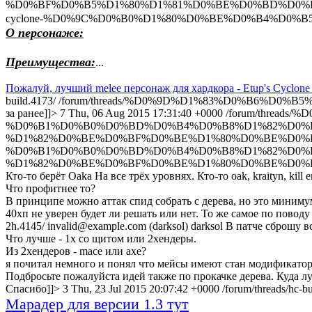
%D0%BF%D0%B5%D1%80%D1%81%D0%BE%D0%BD%D0%B0
cyclone-%D0%9C%D0%B0%D1%80%D0%BE%D0%B4%D0%B5%
О персонаже:
Преимущества:
...
Пожалуй, лучший melee персонаж для хардкора - Etup's Cyclon
build.4173/
/forum/threads/%D0%9D%D1%83%D0%B6%D0%B5%D0%
за ранее]]>
7
Thu, 06 Aug 2015 17:31:40 +0000
/forum/thread
%D0%B1%D0%B0%D0%BD%D0%B4%D0%B8%D1%82%D0%B
%D1%82%D0%BE%D0%BF%D0%BE%D1%80%D0%BE%D0%B
%D0%B1%D0%B0%D0%BD%D0%B4%D0%B8%D1%82%D0%B
%D1%82%D0%BE%D0%BF%D0%BE%D1%80%D0%BE%D0%BC
Кто-то берёт Oaka На все трёх уровнях. Кто-то oak, kraityn, kill em
Что профитнее то?
В принципе можно аттак спид собрать с дерева, но это минимум
40хп не уверен будет ли решать или нет. То же самое по поводу
2h.4145/
invalid@example.com (darksol)
darksol
В патче сброшу вс
Что лучше - 1х со щитом или 2хендеры.
Из 2хендеров - mace или axe?
я почитал немного и понял что мейсы имеют стан модификатор 
Подбросьте пожалуйста идей также по прокачке дерева. Куда луч
Спасибо]]>
3
Thu, 23 Jul 2015 20:07:42 +0000
/forum/threads/hc-b
Марадер для версии 1.3 тут