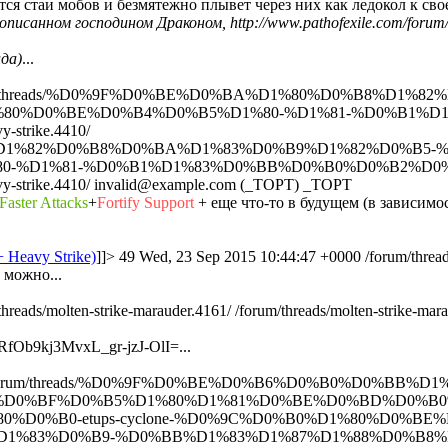
я стаи мобов и безмятежно плывет через них как ледокол к сво
исанном господином Драконом, http://www.pathofexile.com/forum/
да)
...
um/threads/%D0%9F%D0%BE%D0%BA%D1%80%D0%B8%D1%
80%D0%BE%D0%B4%D0%B5%D1%80-%D1%81-%D0%B1%D
trike.4410/
B8%D1%82%D0%B8%D0%BA%D1%83%D0%B9%D1%82%D0%B5
0-%D1%81-%D0%B1%D1%83%D0%BB%D0%B0%D0%B2%D0%
trike.4410/
invalid@example.com (_TOPT)
_TOPT
Faster Attacks
+
Fortify Support
+ еще что-то в будущем (в зависимо
 Heavy Strike)
]]>
49
Wed, 23 Sep 2015 10:44:47 +0000
/forum/threa
 можно...
threads/molten-strike-marauder.4161/
/forum/threads/molten-strike-mar
RfOb9kj3MvxL_gr-jzJ-OlI=...
forum/threads/%D0%9F%D0%BE%D0%B6%D0%B0%D0%BB%D1
-%D0%BF%D0%B5%D1%80%D1%81%D0%BE%D0%BD%D0%B0
0%B0-etups-cyclone-%D0%9C%D0%B0%D1%80%D0%BE%D
%D1%83%D0%B9-%D0%BB%D1%83%D1%87%D1%88%D0%B8%D