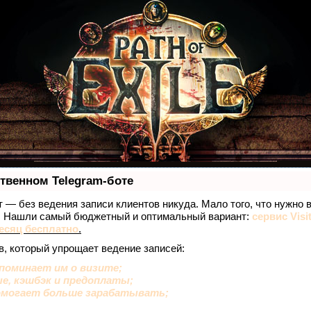
ственном Telegram-боте
ет — без ведения записи клиентов никуда. Мало того, что нужно 
е. Нашли самый бюджетный и оптимальный вариант:
сервис Visi
есяц бесплатно
.
в, который упрощает ведение записей:
поминает им о визите;
ые, кэшбэк и предоплаты;
омогает больше зарабатывать;