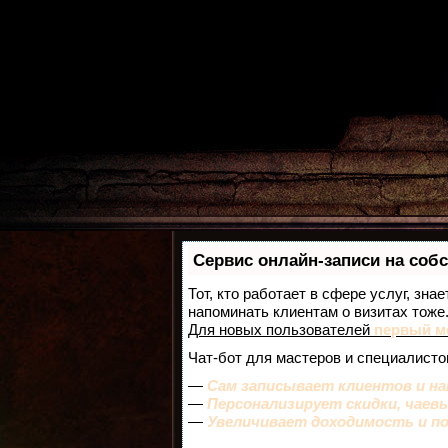
Сервис онлайн-записи на соб
Тот, кто работает в сфере услуг, зна
напоминать клиентам о визитах тож
Для новых пользователей
первый м
Чат-бот для мастеров и специалисто
—
Сам записывает клиентов и на
—
Персонализирует скидки, чаев
—
Увеличивает доходимость и п