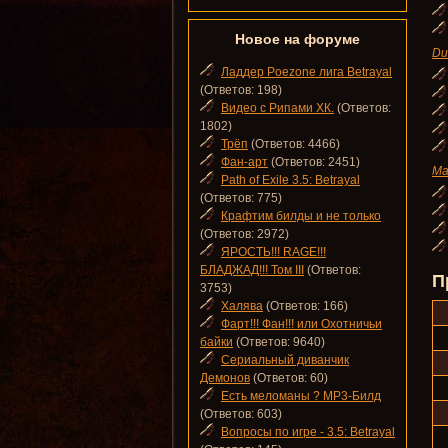
Новое на форуме
Du
Ладдер Poezone лига Betrayal
(Ответов: 198)
Видео с Рипами ХК.
(Ответов:
1802)
Трёп
(Ответов: 4466)
Фан-арт
(Ответов: 2451)
Ma
Path of Exile 3.5: Betrayal
(Ответов: 775)
Крафтим билды и не только
(Ответов: 2972)
ЯРОСТЬ!!! RAGE!!!
БЛАДЖАД!!! Том III
(Ответов:
П
3753)
Халява
(Ответов: 166)
Фарт!!! Фан!!! или Охотничьи
байки
(Ответов: 9640)
Сериальный диванчик
Демонов
(Ответов: 60)
Есть меломаны ? MP3-Билд
(Ответов: 603)
Вопросы по игре - 3.5: Betrayal