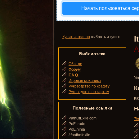
Начать пользоваться се
Купить страпон
выбрать и купить.
I
А
Библиотека
Об игре
Форум
F.A.Q.
Ув
Игровая механика
Руководство по крафту
К
Руководство по картам
Ка
Полезные ссылки
Н
PathOfExile.com
Te
PoE.trade
PoE.ninja
/r/pathofexile