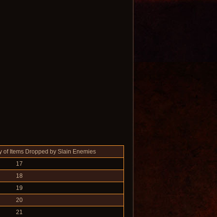
y of Items Dropped by Slain Enemies
17
18
19
20
21