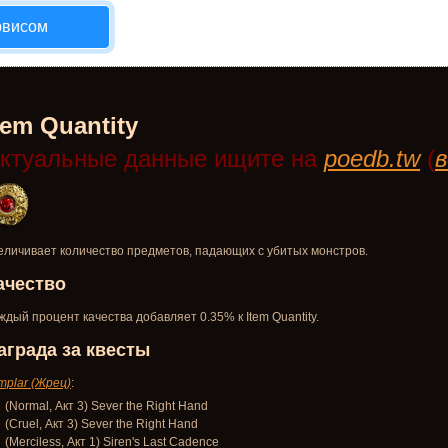
рвисом
tem Quantity
ктуальные данные ищите на
poedb.tw
(
в
еличивает количество предметов, падающих с убитых монстров.
ачество
ждый процент качества добавляет 0.35% к Item Quantity.
аграда за квесты
mplar (Жрец)
:
(Normal, Акт 3) Sever the Right Hand
(Cruel, Акт 3) Sever the Right Hand
(Merciless, Акт 1) Siren's Last Cadence