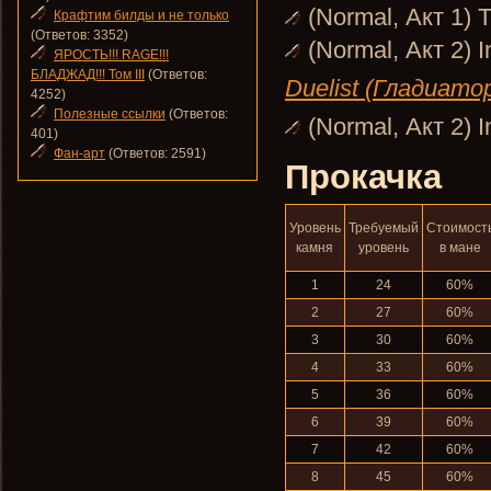
(Normal, Акт 1) 
Крафтим билды и не только
(Ответов: 3352)
(Normal, Акт 2) I
ЯРОСТЬ!!! RAGE!!!
БЛАДЖАД!!! Том III
(Ответов:
Duelist (Гладиато
4252)
Полезные ссылки
(Ответов:
(Normal, Акт 2) I
401)
Фан-арт
(Ответов: 2591)
Прокачка
Уровень
Требуемый
Стоимост
камня
уровень
в мане
1
24
60%
2
27
60%
3
30
60%
4
33
60%
5
36
60%
6
39
60%
7
42
60%
8
45
60%