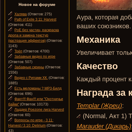
Новое на форуме
Халява
(Ответов: 275)
Аура, которая до
Path of Exile 3.11: Harvest
ваших союзников.
(Ответов: 411)
PoE без частиц, раскраска
дропа и замена текстур
Механика
(кастрация эффектов)
(Ответов:
1143)
Увеличивает тольк
Трёп
(Ответов: 4700)
Забавные видео по игре
(Ответов: 507)
Качество
Забавные скрины
(Ответов:
1556)
Каждый процент кач
Видео с Рипами ХК.
(Ответов:
1885)
Есть меломаны ? MP3-Билд
Награда за 
(Ответов: 696)
Фарт!!! Фан!!! или "Охотничьи
Templar (Жрец)
:
байки"
(Ответов: 10173)
Ладдер Poezone лига Harvest
(Normal, Акт 1) 
(Ответов: 60)
Вопросы по игре - 3.11:
Marauder (Дикарь)
Harvest / 3.10: Delirium
(Ответов:
43)