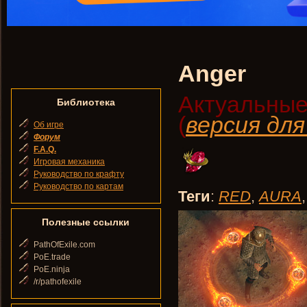
Anger
Актуальные
Библиотека
(
версия дл
Об игре
Форум
F.A.Q.
Игровая механика
Руководство по крафту
Руководство по картам
Теги
:
RED
,
AURA
Полезные ссылки
PathOfExile.com
PoE.trade
PoE.ninja
/r/pathofexile