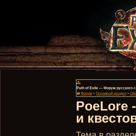
Path of Exile — Форум русского
Форум
>
Основной раздел
>
Об
PoeLore 
и квесто
Тема в разделе