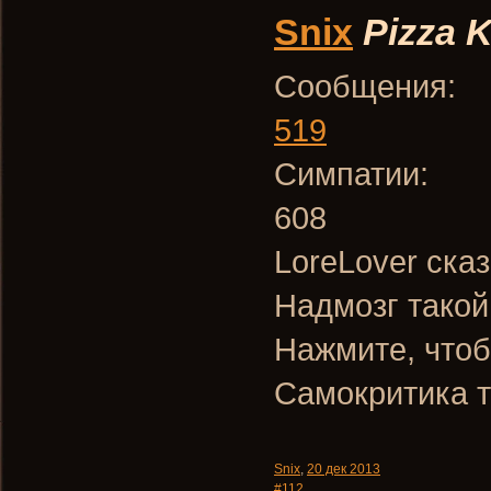
Snix
Pizza K
Сообщения:
519
Симпатии:
608
LoreLover сказ
Надмозг такой
Нажмите, чтоб
Самокритика т
Snix
,
20 дек 2013
#112