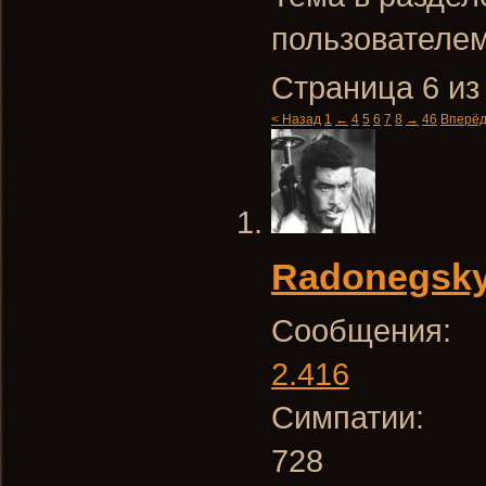
пользователе
Страница 6 из
< Назад
1
←
4
5
6
7
8
→
46
Вперёд
Radonegsk
Сообщения:
2.416
Симпатии:
728