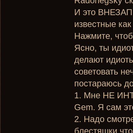
Radonegsky ск
И это ВНЕЗАП
известные как
Нажмите, чтоб
Ясно, ты идио
делают идиоты
советовать неч
постараюсь д
1. Мне НЕ ИН
Gem. Я сам эт
2. Надо смотре
блестяшки что