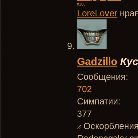
#108
LoreLover
нрав
Gadzillo
Ку
Сообщения:
702
Симпатии:
377
Оскорблени