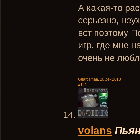
А какая-то ра
серьезно, неу
вот поэтому П
игр. где мне 
очень не любл
Guardsman
,
20 дек 2013
#113
volans
Пья