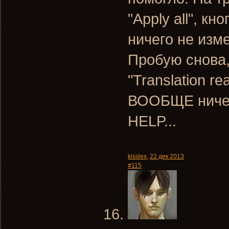
"Apply all", кн
ничего не изм
Пробую снова,
"Translation re
ВООБЩЕ ничег
HELP...
kisslex
,
22 дек 2013
#115