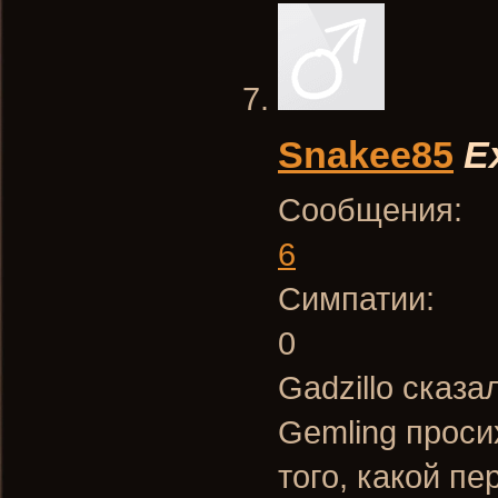
Snakee85
E
Сообщения:
6
Симпатии:
0
Gadzillo сказа
Gemling проси
того, какой п