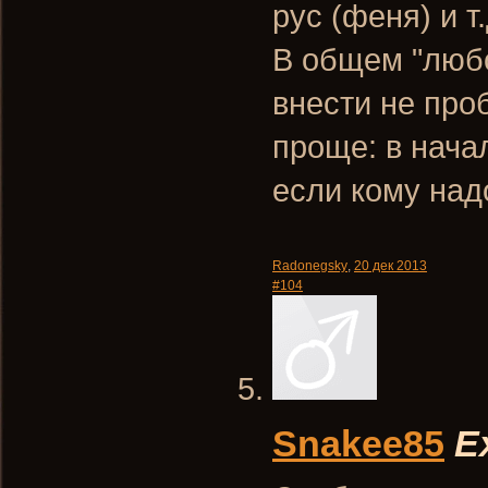
рус (феня) и т.д
В общем "любо
внести не про
проще: в нача
если кому над
Radonegsky
,
20 дек 2013
#104
Snakee85
E