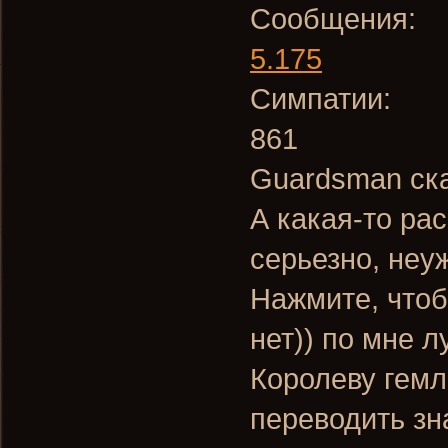
Сообщения:
5.175
Симпатии:
861
Guardsman ска
А какая-то ра
серьезно, неу
Нажмите, чтоб
нет)) по мне 
Королеву гем
переводить зн