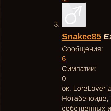
#102
Snakee85
E
Сообщения:
6
Симпатии:
0
ок. LoreLover
Нотабеноиде, 
собственных и