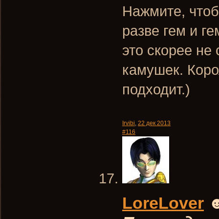
Нажмите, чтоб
разве гем и г
это скорее не
камушек. Коро
подходит.)
Irvibi
,
22 дек 2013
#116
LoreLover