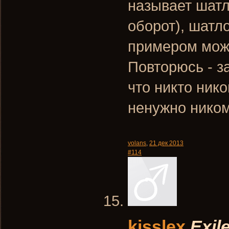
называет шатл
оборот), шатл
примером можн
Повторюсь - з
что никто нико
ненужно ником
volans
,
21 дек 2013
#114
kisslex
Exil