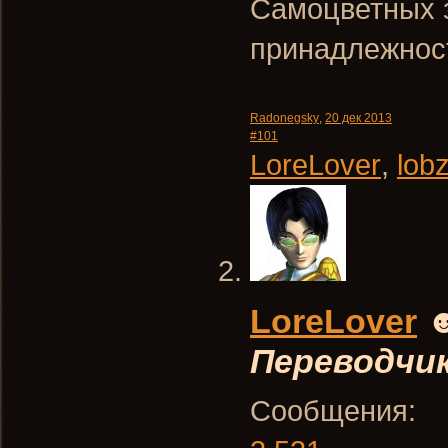
Самоцветных з
принадлежност
Radonegsky
,
20 дек 2013
#101
LoreLover
,
lob
LoreLover
Переводчи
Сообщения: