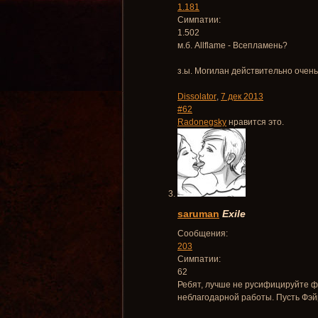
1.181
Симпатии:
1.502
м.б. Allflame - Всепламень?
з.ы. Могилан действительно очень
Dissolator
,
7 дек 2013
#62
Radonegsky
нравится это.
saruman
Exile
Сообщения:
203
Симпатии:
62
Ребят, лучше не русифицируйте фа
неблагодарной работы. Пусть Фэйр