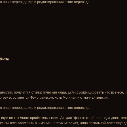
ю опыт перевода игр и редактирования этого перевода.
дчик
милии, получится стилистическая каша. Если русифицировать - то всё-всё, ч
грэйвс останется Фэйргрэйвсом, хоть Могилан и отличная версия.
ю опыт перевода игр и редактирования этого перевода.
 В игре не так много проблемных мест. Да, для "фанатского" перевода достато
т смысла заострять внимание на этих мелочах, когда остальной текст еще д