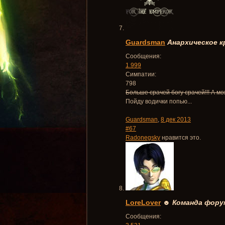
Guardsman
Анархическое к
Сообщения:
1.999
Симпатии:
798
Больше срачей богу срачей!!! А мо
Пойду водички попью...
Guardsman
,
8 дек 2013
#67
Radonegsky
нравится это.
LoreLover
☻
Команда фору
Сообщения: