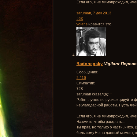
Если что, я не мимопроходил, име
saruman
,
7 дек 2013
#63
volans
нравится это.
Radonegsky
Vigilant
Перево
Сообщения:
2.416
Симпатии:
728
saruman сказал(а):
↑
Ребят, лучше не русифицируйте фа
неблагодарной работы. Пусть Фэйр
Если что, я не мимопроходил, име
Нажмите, чтобы раскрыть...
Ты прав, но только о части, имхо.
большему.Но на данный момент, не