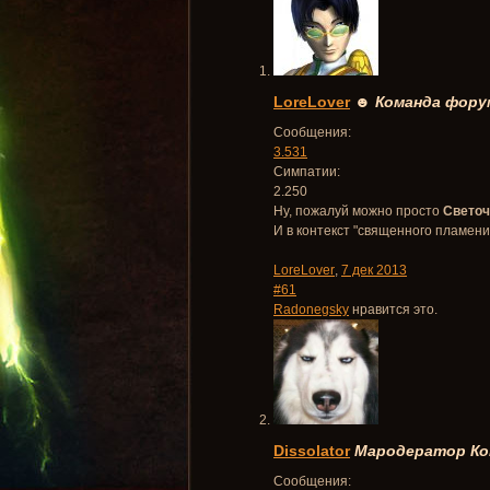
LoreLover
☻
Команда фору
Сообщения:
3.531
Симпатии:
2.250
Ну, пожалуй можно просто
Светоч
И в контекст "священного пламени
LoreLover
,
7 дек 2013
#61
Radonegsky
нравится это.
Dissolator
Мародератор
Ко
Сообщения: