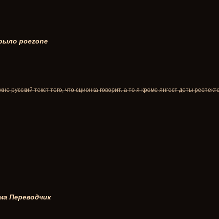
рыло poezone
жно русский текст того, что сционка говорит. а то я кроме янгест доты респе
ма
Переводчик