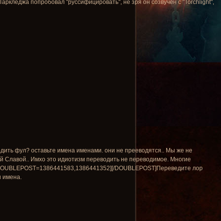
Таркледжа попробовал "руссифицировать", не зря он созвучен с "Torchlight",
одить фул? оставьте имена именами. они не прееводятся.. Мы же не
й Славой.. Имхо это идиотизм переводить не переводимое. Многие
НА.[DOUBLEPOST=1386441583,1386441352][/DOUBLEPOST]Переведите лор
и имена.