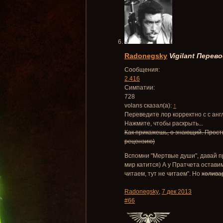
Radonegsky
Vigilant
Перево
Сообщения:
2.416
Симпатии:
728
volans сказал(а):
↑
Переведите лор корректно с с анг
Нажмите, чтобы раскрыть...
Как прикажешь, о знающий. Прост
рецензию)
Вспомни "Мертвые души", давай при
мир катится) А у Пратчета остави
читаем, тут не читаем". Но
холива
Radonegsky
,
7 дек 2013
#66