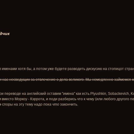
дчик
л именами хотя бы, а потом уже будете разводить дискусию на стопицот стра
и нас несведущих за отвлечение о дела великого. Мы немедленно займемся 
 переводе на английский оставим "имена" как есть Plyushkin, Sobackevich, Kor
м вместо Моркоу - Кэррота, и поди разберись что к чему (или любого другого 
р
споры на эту тему надо
пока что
закончить.