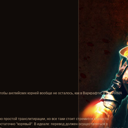
тобы английских корней вообще не осталось, как в Варкрафте, а это УЙМА
чно простой транслитирации, но все таки стоит стремится к чему-то
остаточно "корявый". В идеале: перевод должен осуществляться в