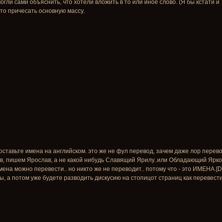
огли сами объяснить, что хотели вложить в то или иное слово. (Я бы кстати и 
сто причесать основную массу.
ставьте имена на английском. это же не фул перевод, зачем даже лор перев
, пишем Ярослав, а не какой нибудь Славящий Ярилу..или Обладающий Ярко
мена можно перевести.. но никто же не переводит.. потому что - это ИМЕ
бы, а потом уже будете разводить дискусию на стопицот страниц как перевест