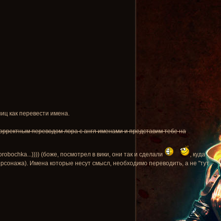
ниц как перевести имена.
корректным переводом лора с англ именами и представим тебе на
obochka...)))) (боже, посмотрел в вики, они так и сделали
, куда
персонажа). Имена которые несут смысл, необходимо переводить, а не "тут