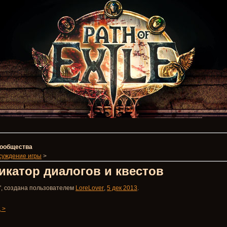
 сообщества
суждение игры
>
икатор диалогов и квестов
", создана пользователем
LoreLover
,
5 дек 2013
.
 >