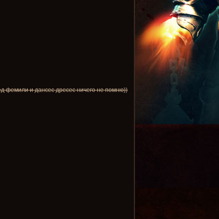
ктед фемили и дансес дресес ничего не помню))