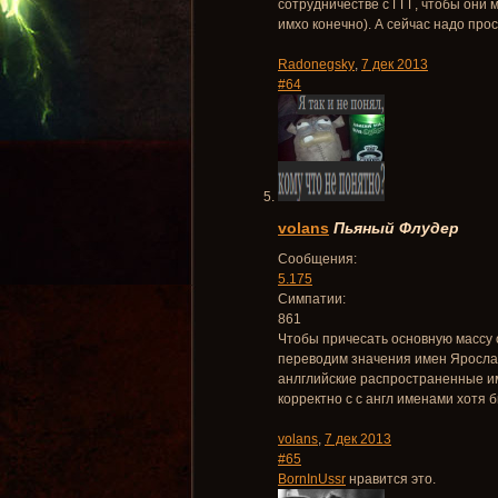
сотрудничестве с ГГГ, чтобы они м
имхо конечно). А сейчас надо про
Radonegsky
,
7 дек 2013
#64
volans
Пьяный Флудер
Сообщения:
5.175
Симпатии:
861
Чтобы причесать основную массу о
переводим значения имен Ярослав
анлглийские распространенные и
корректно с с англ именами хотя 
volans
,
7 дек 2013
#65
BornInUssr
нравится это.