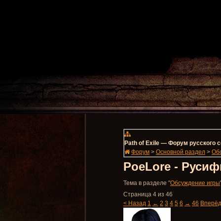
Path of Exile — Форум русского
Форум
>
Основной раздел
>
Об
PoeLore - Русиф
Тема в разделе "
Обсуждение игры
Страница 4 из 46
< Назад
1
←
2
3
4
5
6
→
46
Вперёд