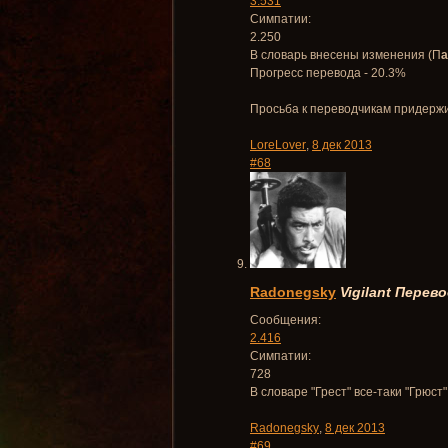
3.531
Симпатии:
2.250
В словарь внесены изменения (П
а
Прогресс перевода - 20.3%
Просьба к переводчикам придержи
LoreLover
,
8 дек 2013
#68
Radonegsky
Vigilant
Перево
Сообщения:
2.416
Симпатии:
728
В словаре "Грест" все-таки "Грюст
Radonegsky
,
8 дек 2013
#69