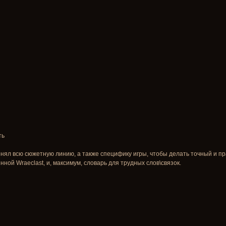
ть
онял всю сюжетную линию, а также специфику игры, чтобы делать точный и п
нной Wraeclast, и, максимум, словарь для трудных слов\связок.