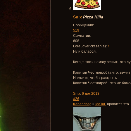
Snix
Pizza Killa
Сообщения:
519
Симпатии:
608
LoreLover сказал(а):
↑
Ну и балабол.
Кста, я так и немогу решить что лу
Капитан Честногроб (а что, звучит
Нажмите, чтобы раскрыть...
Капитан Честногроб - это же боже
Snix
,
6 дек 2013
#26
Kabancheg
и
MeTaL
нравится это.