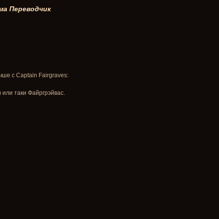
ма
Переводчик
чше с Captain Fairgraves:
) или таки Файргрэйвас.