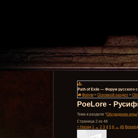
Path of Exile — Форум русского
Форум
>
Основной раздел
>
Об
PoeLore - Русиф
Тема в разделе "
Обсуждение игры
Страница 2 из 46
< Назад
1
←
2
3
4
5
6
→
46
Вперёд