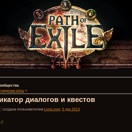
 сообщества
суждение игры
>
икатор диалогов и квестов
", создана пользователем
LoreLover
,
5 дек 2013
.
 >