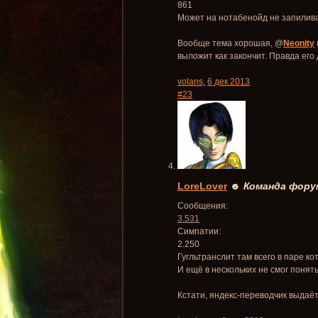
861
Может на нотабенойд не запиливат
Вообще тема хорошая, @
Neonity
выложит как закончит. Правда его
volans
,
6 дек 2013
#23
LoreLover
☻
Команда фору
Сообщения:
3.531
Симпатии:
2.250
Гугльтранслит там всего в паре к
И ещё в нескольких не смог понят
Кстати, яндекс-переводчик выдаёт