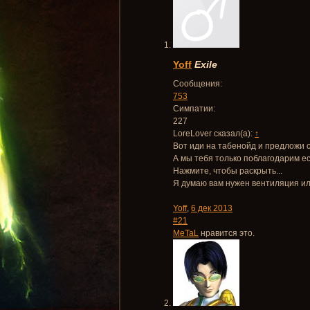
Yoff
Exile
Сообщения:
753
Симпатии:
227
LoreLover сказал(а):
↑
Вот иди на табенойд и предложи с
А мы тебя только поблагодарим ес
Нажмите, чтобы раскрыть...
Я думаю вам нужен вентиляция или
Yoff
,
6 дек 2013
#21
MeTaL
нравится это.