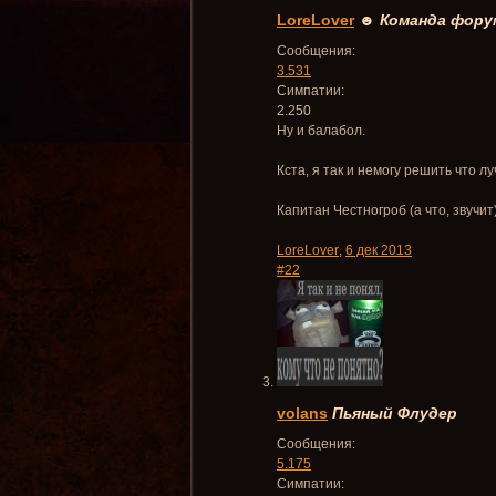
LoreLover
☻
Команда фору
Сообщения:
3.531
Симпатии:
2.250
Ну и балабол.
Кста, я так и немогу решить что лу
Капитан Честногроб (а что, звучит
LoreLover
,
6 дек 2013
#22
volans
Пьяный Флудер
Сообщения:
5.175
Симпатии: