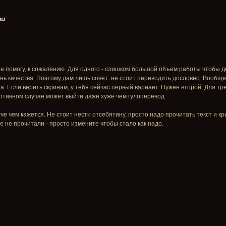
ти
не помогу, к сожалению. Для одного - слишком большой объем работы чтобы де
ень качества. Поэтому дам лишь совет: не стоит переводить дословно. Вообще
. Если верить скринам, у тебя сейчас первый вариант. Нужен второй. Для т
ротивном случае может выйти даже хуже чем гулоперевод.
е чем кажется. Не стоит нести отсебятину, просто надо прочитать текст и кр
ое не прочитали - просто измените чтобы стало как надо.