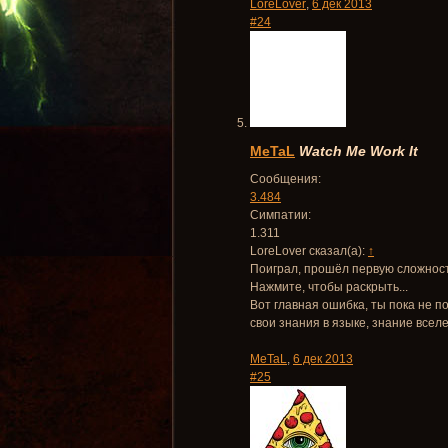
LoreLover
,
6 дек 2013
#24
MeTaL
Watch Me Work It
Сообщения:
3.484
Симпатии:
1.311
LoreLover сказал(а):
↑
Поиграл, прошёл первую сложнос
Нажмите, чтобы раскрыть...
Вот главная ошибка, ты пока не п
свои знания в языке, знание вселе
MeTaL
,
6 дек 2013
#25