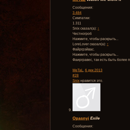
Сообщения:
3.484
Симпатии:
1.311
Snix сказал(а):
↑
Честногроб
Нажмите, чтобы раскрыть...
LoreLover сказал(а):
↑
Файргрэйвас.
Нажмите, чтобы раскрыть...
Фаиргравес, так есть быть более 
MeTaL
,
6 дек 2013
#28
Snix
нравится это.
Opasnyi
Exile
Сообщения: