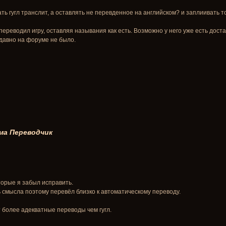
ь гугл транслит, а оставлять не перевденное на английском? и заплиивать т
переводил игру, оставляя называния как есть. Возможно у него уже есть дост
 давно на форуме не было.
ма
Переводчик
оторые я забыл исправить.
ь смысла поэтому перевёл близко к автоматическому переводу.
 более адекватные переводы чем гугл.