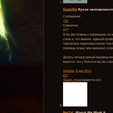
Gadzillo
Кусок человечнос
Сообщения:
702
Симпатии:
377
Я бы мог помочь с переводом, но 
стиль и, что важнее, единый уров
творческое переосмысление текста
перевод лучше чем оригинал, в п
Делать литературный перевод легч
кажется, что у Толстого вы бы так
Gadzillo
,
6 дек 2013
#27
Skaarj_ghost
нравится это.
MeTaL
Watch Me Work It