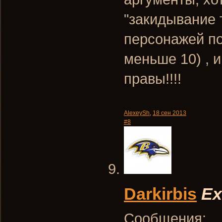
"закидывание 
персонажей по
меньше 10) , и
правы!!!!
AlexeySh
,
18 сен 2013
#8
Darkirbis
Ex
Сообщения: