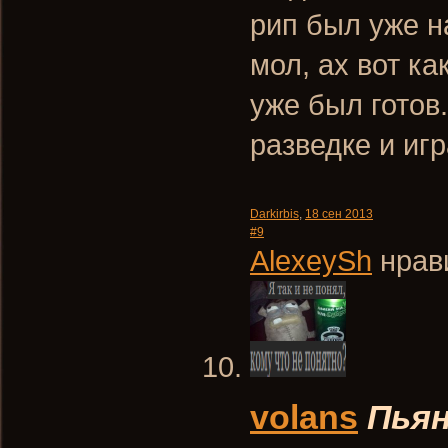
рип был уже н
мол, ах вот ка
уже был готов.
разведке и игр
Darkirbis
,
18 сен 2013
#9
AlexeySh
нрави
volans
Пья