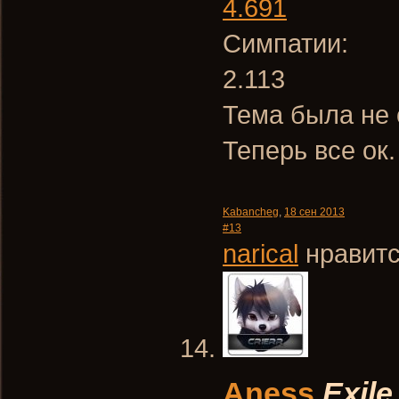
4.691
Симпатии:
2.113
Тема была не 
Теперь все ок.
Kabancheg
,
18 сен 2013
#13
narical
нравитс
Aness
Exile