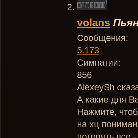
volans
Пья
Сообщения:
5.173
Симпатии:
856
AlexeySh сказ
А какие для В
Нажмите, чтоб
на хц понима
потерять все -