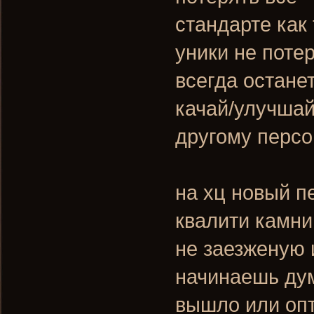
стандарте как
уники не поте
всегда остане
качай/улучшай
другому персо
на хц новый п
квалити камни 
не заезженую 
начинаешь дум
вышло или опт