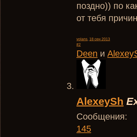
поздно)) по к
от тебя причи
volans
,
18 сен 2013
#2
Deen
и
Alexey
AlexeySh
Ex
Сообщения:
145