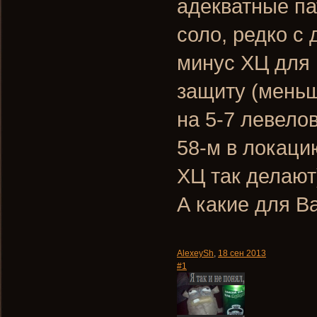
адекватные па
соло, редко с 
минус ХЦ для 
защиту (меньш
на 5-7 левело
58-м в локаци
ХЦ так делают
А какие для В
AlexeySh
,
18 сен 2013
#1