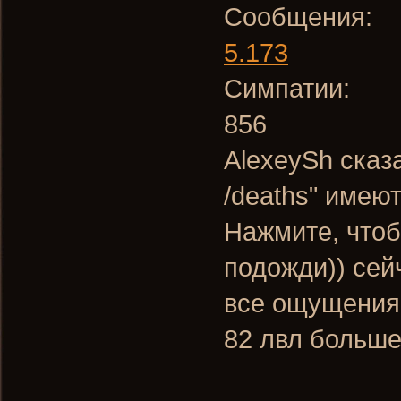
Сообщения:
5.173
Симпатии:
856
AlexeySh сказ
/deaths" имею
Нажмите, чтоб
подожди)) сей
все ощущения 
82 лвл больше