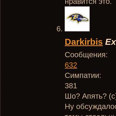
нравится это.
Darkirbis
Ex
Сообщения:
632
Симпатии:
381
Шо? Апять? (с
Ну обсуждалос