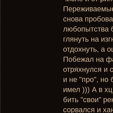
Переживаемые 
снова пробова
любопытства б
глянуть на из
отдохнуть, а о
Побежал на фа
отряхнулся и с
и не "про", но
имел ))) А в х
бить "свои" ре
сорвался и ха