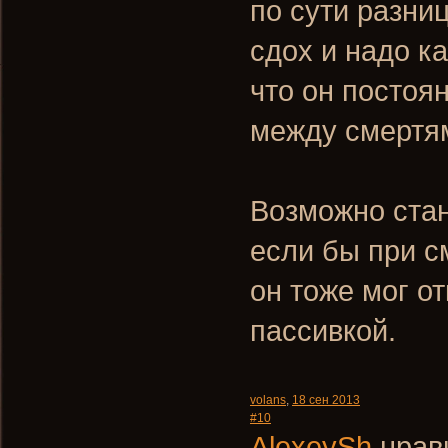
по сути разниц
сдох и надо ка
что он постоя
между смертям
Возможно стан
если бы при с
он тоже мог о
пассивкой.
volans
,
18 сен 2013
#10
AlexeySh
нрави