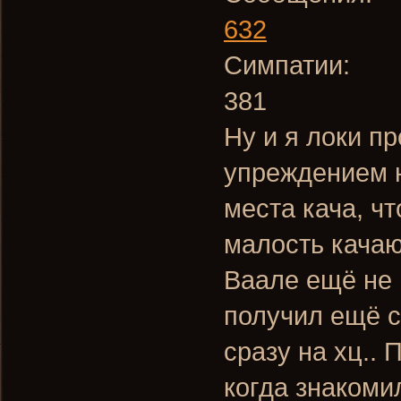
632
Симпатии:
381
Ну и я локи п
упреждением н
места кача, чт
малость качаюс
Ваале ещё не 
получил ещё с
сразу на хц..
когда знакоми