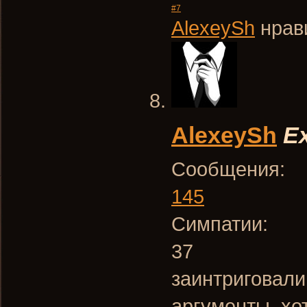
#7
AlexeySh
нрави
AlexeySh
Ex
Сообщения:
145
Симпатии:
37
заинтриговали
аргументы, хот