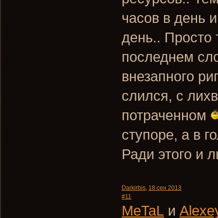
часов в день 
день.. Просто
последнем сло
внезапного рип
слился, с лих
потраченном
ступоре, а в 
Ради этого и 
Darkirbis
,
18 сен 2013
#11
MeTaL
и
Alexe