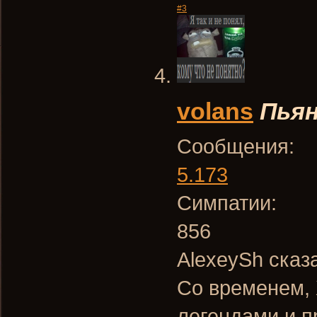
#3
volans
Пья
Сообщения:
5.173
Симпатии:
856
AlexeySh сказ
Со временем, 
легендами и п