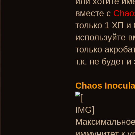
или хотите им
вместе с
Chaos
только 1 ХП и
используйте в
только акроба
т.к. не будет 
Chaos Inocula
Максимальное 
иммунитет к у