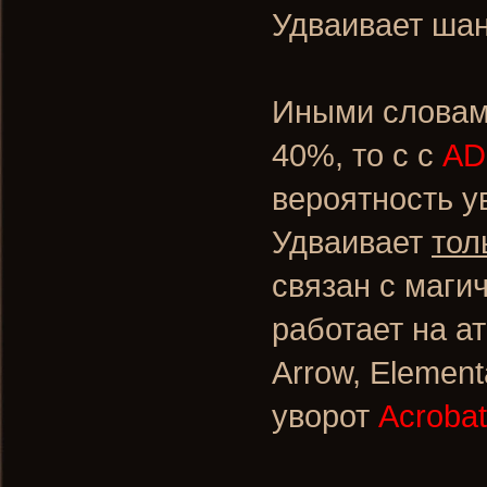
Удваивает шан
Иными словами
40%, то с с
AD
вероятность у
Удваивает
тол
связан с магич
работает на ат
Arrow, Element
уворот
Acrobat