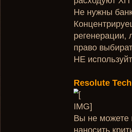
расходуют ХП 
Не нужны банк
Концентрируеш
регенерации, 
право выбират
НЕ используй
Resolute Tec
Вы не можете 
наносить крит