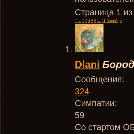
Страница 1 из
1
←
2
3
4
5
6
→
11
Вперёд >
Dlani
Боро
Сообщения:
324
Симпатии:
59
Со стартом О