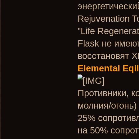
энергетически
Rejuvenation T
"Life Regenera
Flask не имеют
восстановят Х
Elemental Eqi
Противники, к
молния/огонь)
25% сопротивл
на 50% сопро