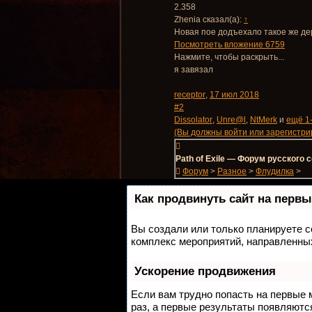
2.358
Zhenia сказал(а):
↑
Новая пое додъехало такое же дер
Посмотреть вложение 6759
Нажмите, чтобы раскрыть...
я завязал
receptor
,
17 июл 2018
#2
Dissolator
,
Unre@l
,
NtMerk
и
ещё 1
(Вы должны войти или зарегистрир
Path of Exile — Форум русского
Форум
>
Разное
>
Флудилка
>
Как продвинуть сайт на первы
Вы создали или только планируете со
комплекс мероприятий, направленных
Ускорение продвижения
Если вам трудно попасть на первые 
раз, а первые результаты появляются