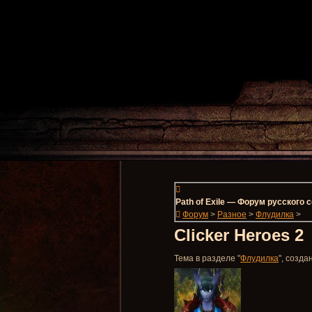
Path of Exile — Форум русского
Форум
>
Разное
>
Флудилка
>
Clicker Heroes 2
Тема в разделе "
Флудилка
", созд