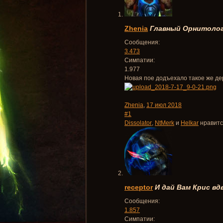
Zhenia
Главный Орнитолог
Сообщения:
3.473
Симпатии:
1.977
Новая пое додъехало такое же дер
Zhenia
,
17 июл 2018
#1
Dissolator
,
NtMerk
и
Helkar
нравитс
receptor
И дай Вам Крис вд
Сообщения:
1.857
Симпатии: