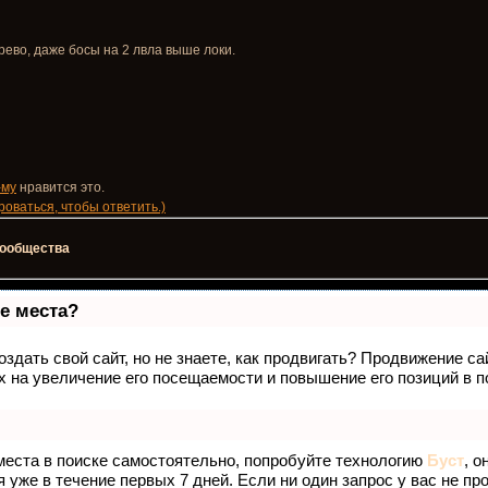
ево, даже босы на 2 лвла выше локи.
-му
нравится это.
оваться, чтобы ответить.)
 сообщества
е места?
здать свой сайт, но не знаете, как продвигать? Продвижение са
 на увеличение его посещаемости и повышение его позиций в п
места в поиске самостоятельно, попробуйте технологию
Буст
, о
 уже в течение первых 7 дней. Если ни один запрос у вас не про