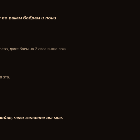
 по ракам бобрам и пони
ево, даже босы на 2 лвла выше локи.
я это.
войне, чего желаете вы мне.