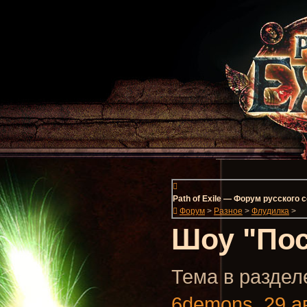
Path of Exile — Форум русского
Форум
>
Разное
>
Флудилка
>
Шоу "Пос
Тема в разделе
6demons
,
29 а