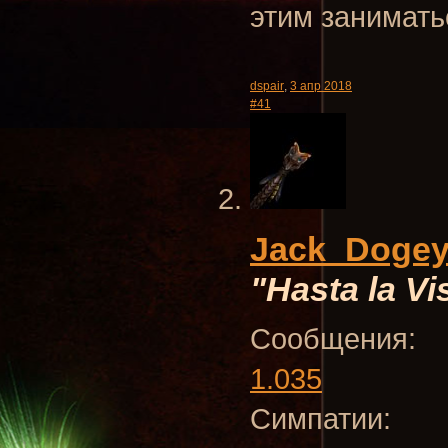
этим занимать
dspair
,
3 апр 2018
#41
Jack_Doge
"Hasta la Vi
Сообщения:
1.035
Симпатии: