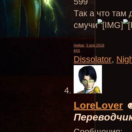
599
Так а что там
смучи
Helkar
,
3 апр 2018
#43
Dissolator
,
Nig
LoreLover
Переводчи
Сообщения: