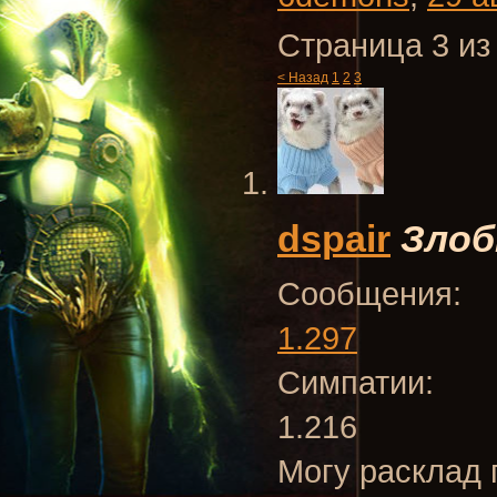
Страница 3 из
< Назад
1
2
3
dspair
Злоб
Сообщения:
1.297
Симпатии:
1.216
Могу расклад 