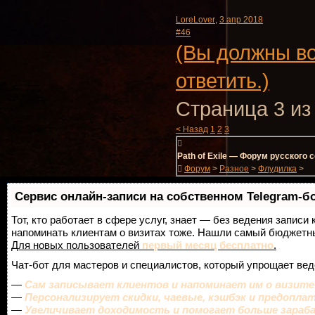
LoreLover
,
3 апр 2018
#46
(Вы должны во
ответить.)
Страница 3 из
< Назад
1
2
3
Path of Exile — Форум русского
Форум
>
Разное
>
Флудилка
>
Сервис онлайн-записи на собственном Telegram-б
Тот, кто работает в сфере услуг, знает — без ведения записи 
напоминать клиентам о визитах тоже. Нашли самый бюджетн
Для новых пользователей
первый месяц бесплатно
.
Чат-бот для мастеров и специалистов, который упрощает вед
—
Сам записывает клиентов и напоминает им о визите
—
Персонализирует скидки, чаевые, кэшбэк и предопла
—
Увеличивает доходимость и помогает больше зара