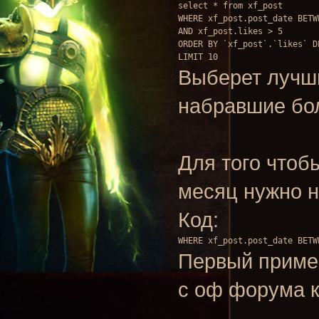
select * from xf_post

WHERE xf_post.post_date BETW
AND xf_post.likes > 5

ORDER BY `xf_post`.`likes` DE
Выберет лучши
набравшие бол
Для того чтоб
месяц нужно н
Код:
WHERE xf_post.post_date BETW
Первый пример
с оф форума 