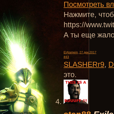
Посмотреть в
Нажмите, чтоб
https://www.tw
А ты еще жало
ElAlamein
,
27 дек 2017
#43
SLASHERr9
,
D
это.