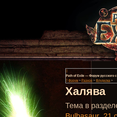
Path of Exile — Форум русского
Форум
>
Разное
>
Флудилка
>
Халява
Тема в разделе
Bulbasaur
,
21 