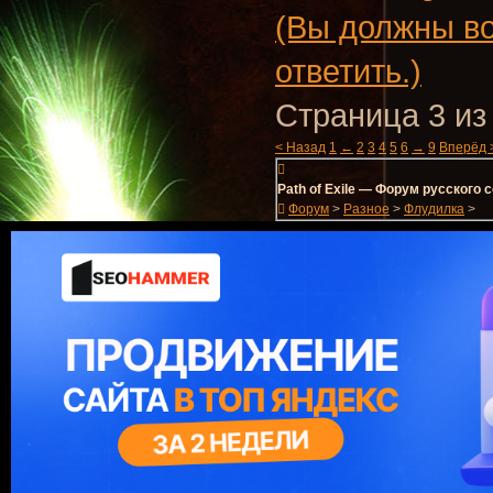
(Вы должны во
ответить.)
Страница 3 из
< Назад
1
←
2
3
4
5
6
→
9
Вперёд 
Path of Exile — Форум русского
Форум
>
Разное
>
Флудилка
>