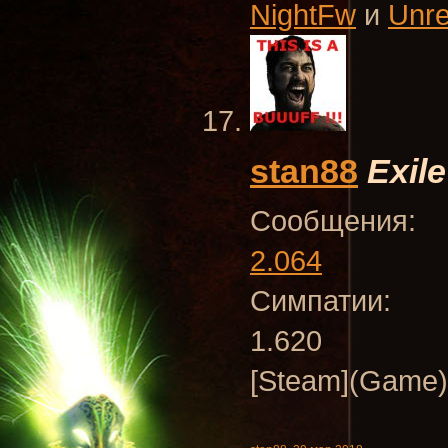
NightFw
и
Unr
stan88
Exile
Сообщения:
2.064
Симпатии:
1.620
[Steam](Game)