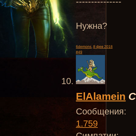
---------------
Нужна?
6demons
,
8 фев 2018
#49
ElAlamein
С
Сообщения:
1.759
Симпатии: