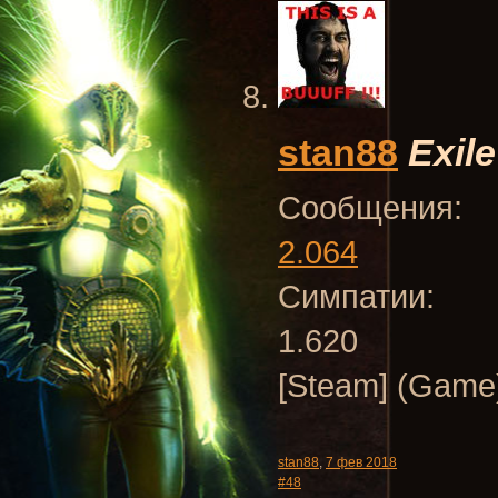
stan88
Exile
Сообщения:
2.064
Симпатии:
1.620
[Steam] (Game)
stan88
,
7 фев 2018
#48