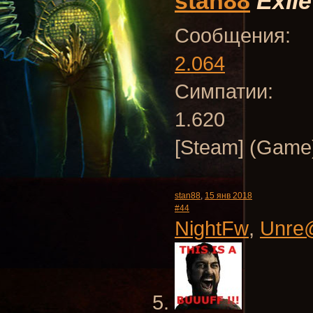
stan88
Exile
Сообщения:
2.064
Симпатии:
1.620
[Steam] (Game)
stan88
,
15 янв 2018
#44
NightFw
,
Unre