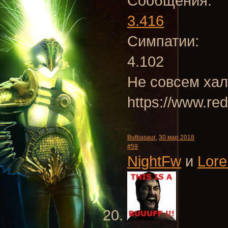
Сообщения:
3.416
Симпатии:
4.102
Не совсем хал
https://www.re
Bulbasaur
,
30 мар 2018
#59
NightFw
и
Lore