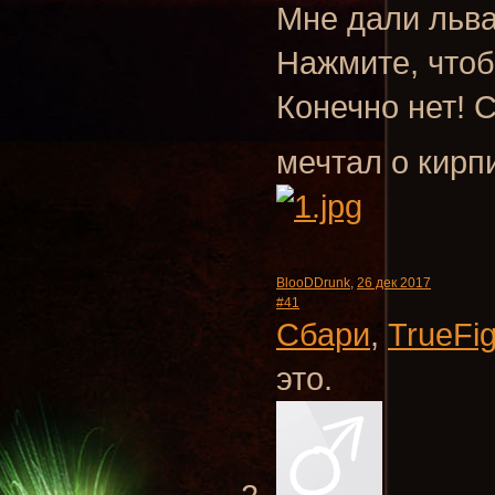
Мне дали льва
Нажмите, чтоб
Конечно нет! 
мечтал о кирп
BlooDDrunk
,
26 дек 2017
#41
Сбари
,
TrueFig
это.