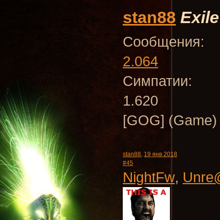
stan88
Exile
Сообщения:
2.064
Симпатии:
1.620
[GOG] (Game)
stan88
,
19 янв 2018
#45
NightFw
,
Unre