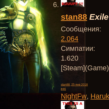
stan88
Exile
Сообщения:
2.064
Симпатии:
1.620
[Steam](Game
stan88
,
25 янв 2018
#46
NightFw
,
Haru