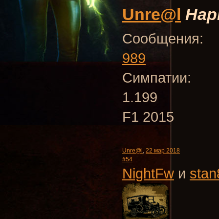
Unre@l
Нар
Сообщения:
989
Симпатии:
1.199
F1 2015
Unre@l
,
22 мар 2018
#54
NightFw
и
stan