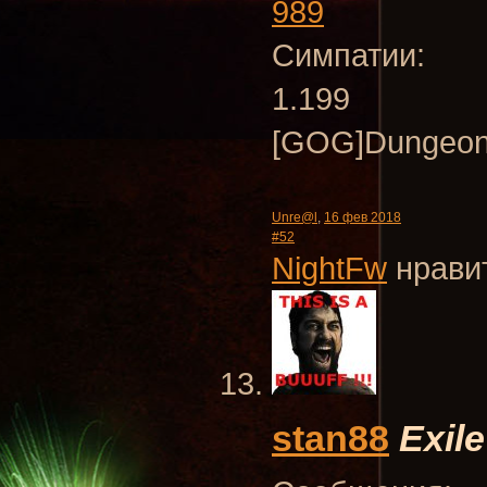
989
Симпатии:
1.199
[GOG]Dungeon
Unre@l
,
16 фев 2018
#52
NightFw
нравит
stan88
Exile