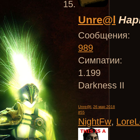
Unre@l
Нар
Сообщения:
989
Симпатии:
1.199
Darkness II
Unre@l
,
26 мар 2018
#55
NightFw
,
LoreL