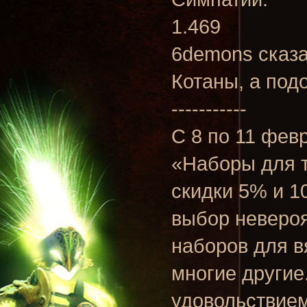
1.469
6demons сказа
Котаны, а под
-----------
C 8 по 11 фев
«Наборы для 
скидки 5% и 1
выбор невероя
наборов для в
многие другие
удовольствием