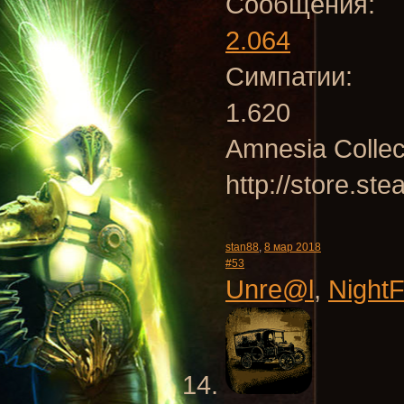
Сообщения:
2.064
Симпатии:
1.620
Amnesia Collec
http://store.s
stan88
,
8 мар 2018
#53
Unre@l
,
Night