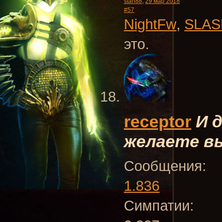
stan88
,
29 мар 2018
#57
NightFw
,
SLAS
это.
receptor
И 
желаете вы
Сообщения:
1.836
Симпатии: