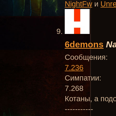
NightFw
и
Unr
6demons
Na
Сообщения:
7.236
Симпатии:
7.268
Котаны, а под
-----------