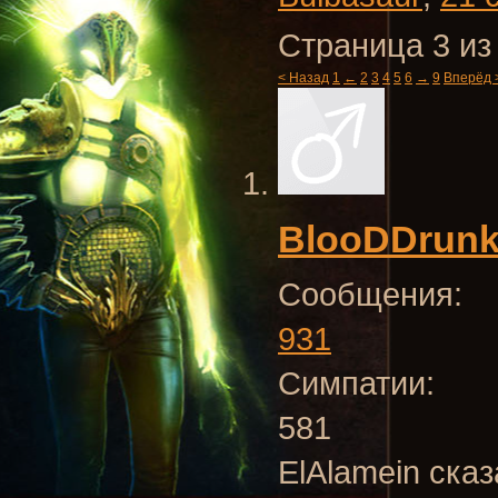
Страница 3 из
< Назад
1
←
2
3
4
5
6
→
9
Вперёд 
BlooDDrun
Сообщения:
931
Симпатии:
581
ElAlamein сказ