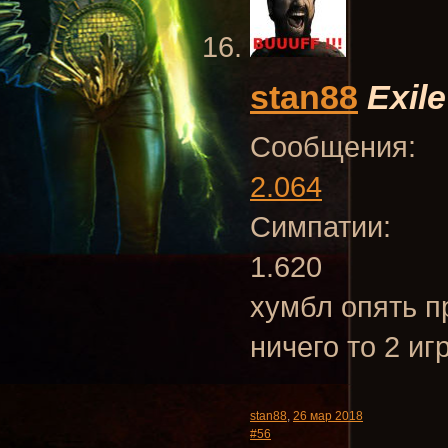
stan88
Exile
Сообщения:
2.064
Симпатии:
1.620
хумбл опять п
ничего то 2 иг
stan88
,
26 мар 2018
#56