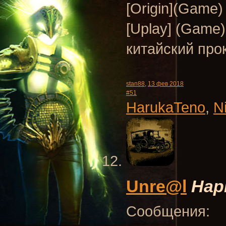
[Origin](Game
[Uplay] (Game)
китайский про
stan88
,
13 фев 2018
#51
HarukaTeno
,
N
Unre@l
Нар
Сообщения: