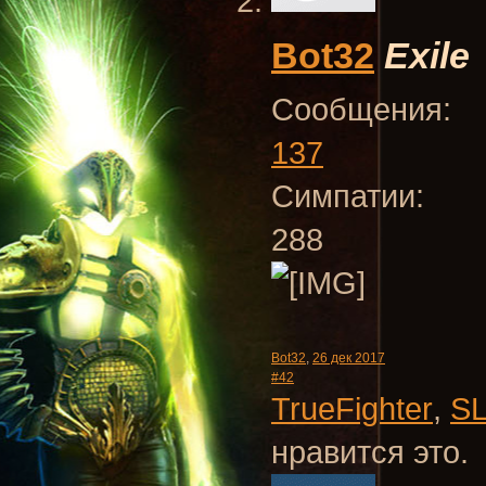
Bot32
Exile
Сообщения:
137
Симпатии:
288
Bot32
,
26 дек 2017
#42
TrueFighter
,
S
нравится это.