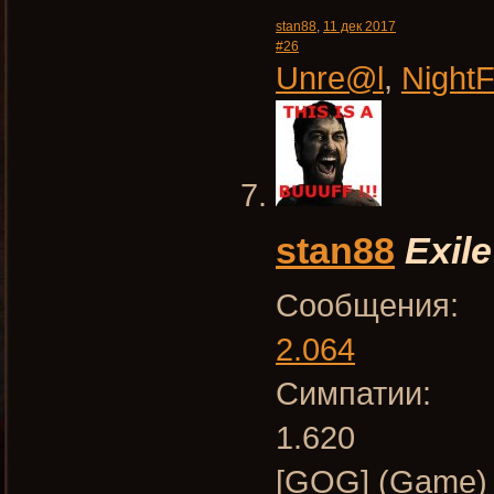
stan88
,
11 дек 2017
#26
Unre@l
,
Night
stan88
Exile
Сообщения:
2.064
Симпатии:
1.620
[GOG] (Game)