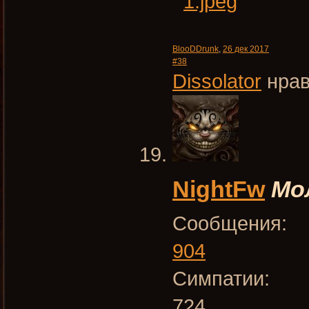
BlooDDrunk
,
26 дек 2017
#38
Dissolator
нрав
NightFw
Мо
Сообщения:
904
Симпатии:
724