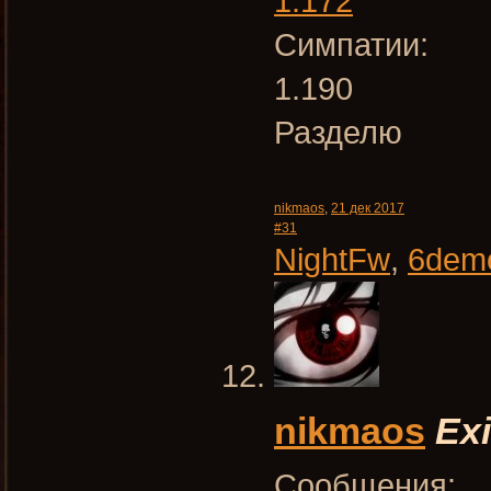
1.172
Симпатии:
1.190
Разделю
nikmaos
,
21 дек 2017
#31
NightFw
,
6dem
nikmaos
Exi
Сообщения: