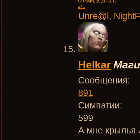
6demons
,
26 дек 2017
#34
Unre@l
,
Night
Helkar
Маги
Сообщения:
891
Симпатии:
599
А мне крылья 