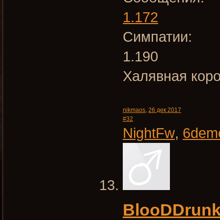
1.172
Симпатии:
1.190
Халявная кор
nikmaos
,
26 дек 2017
#32
NightFw
,
6dem
BlooDDrun