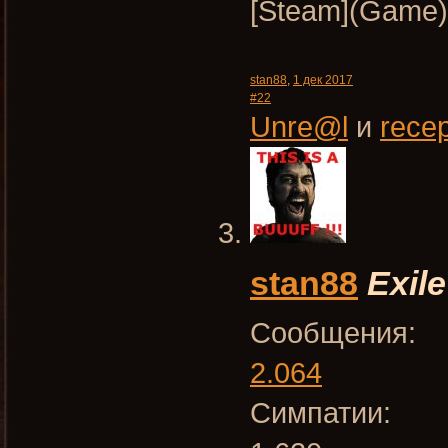
[Steam](Gam
stan88
,
1 дек 2017
#22
Unre@l
и
recep
stan88
Exile
Сообщения:
2.064
Симпатии: