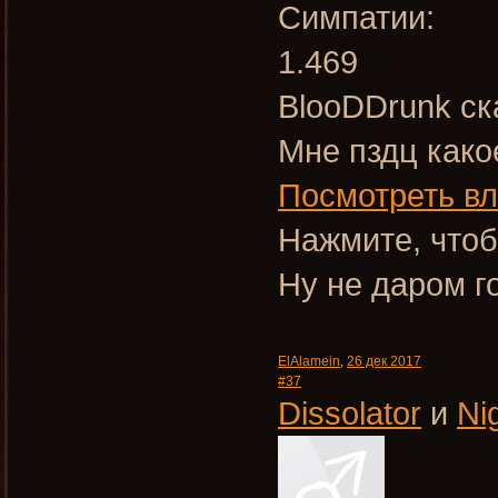
Симпатии:
1.469
BlooDDrunk ск
Мне пздц как
Посмотреть в
Нажмите, чтоб
Ну не даром г
ElAlamein
,
26 дек 2017
#37
Dissolator
и
Ni