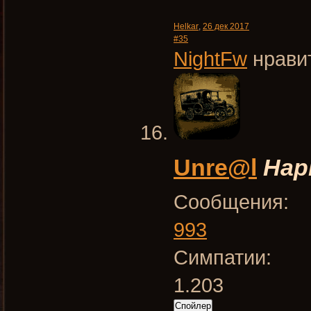
Helkar
,
26 дек 2017
#35
NightFw
нравит
Unre@l
Нар
Сообщения:
993
Симпатии:
1.203
Спойлер