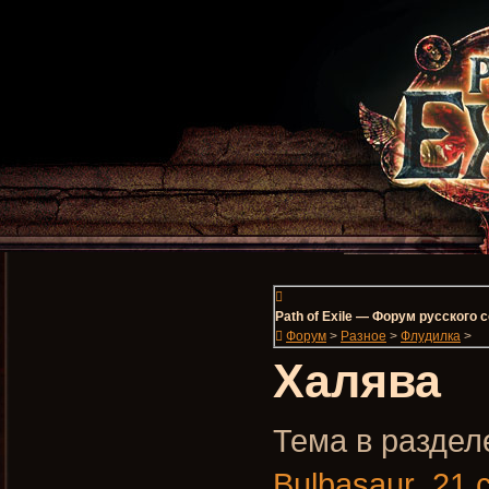
Path of Exile — Форум русского
Форум
>
Разное
>
Флудилка
>
Халява
Тема в разделе
Bulbasaur
,
21 