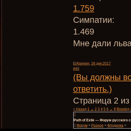
1.759
Симпатии:
1.469
Мне дали льва
ElAlamein
,
26 дек 2017
#40
(Вы должны во
ответить.)
Страница 2 из
< Назад
1
←
2
3
4
5
6
→
9
Вперёд 
Path of Exile — Форум русского
Форум
>
Разное
>
Флудилка
>