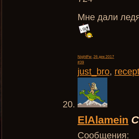
Мне дали лед
NightFw
,
26 дек 2017
#39
just_bro
,
recep
ElAlamein
С
Сообщения: