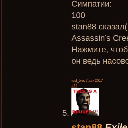
Симпатии:
100
stan88 сказал(
Assassin’s Cre
Нажмите, чтоб
он ведь насов
just_bro
,
7 дек 2017
#24
stan88
Exile