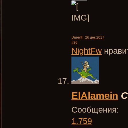
Unre@l
,
26 дек 2017
#36
NightFw
нравит
ElAlamein
С
Сообщения:
1.759