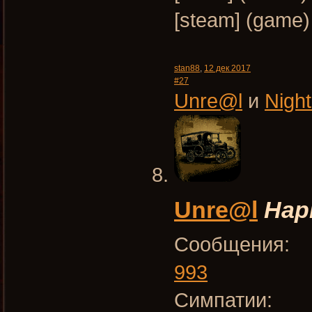
[steam] (gam
stan88
,
12 дек 2017
#27
Unre@l
и
Nigh
Unre@l
Нар
Сообщения:
993
Симпатии: