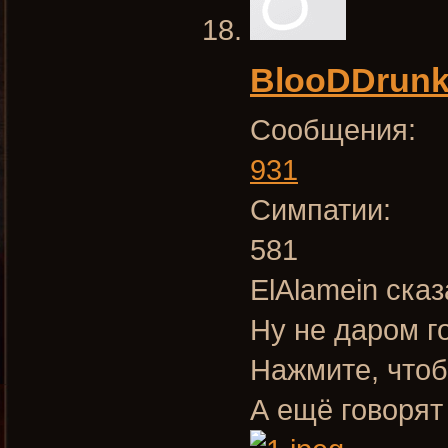
BlooDDrun
Сообщения:
931
Симпатии:
581
ElAlamein сказ
Ну не даром г
Нажмите, чтоб
А ещё говорят 