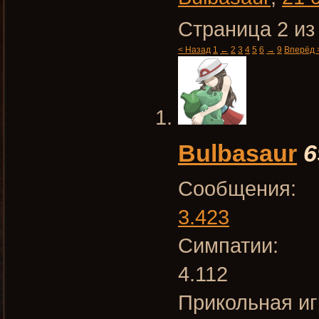
Страница 2 из
< Назад
1
←
2
3
4
5
6
→
9
Вперёд 
Bulbasaur
6
Сообщения:
3.423
Симпатии:
4.112
Прикольная иг