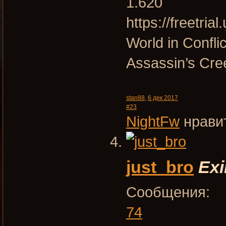
1.620
https://freetria
World in Confli
Assassin’s Cre
stan88
,
6 дек 2017
#23
NightFw
нравит
just_bro
Exi
Сообщения:
74