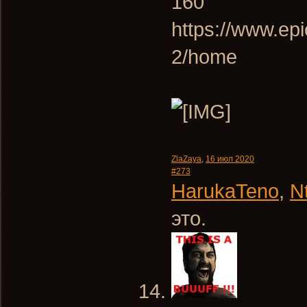
160
https://www.epi
2/home
ZlaZaya
,
16 июл 2020
#273
HarukaTeno
,
N
это.