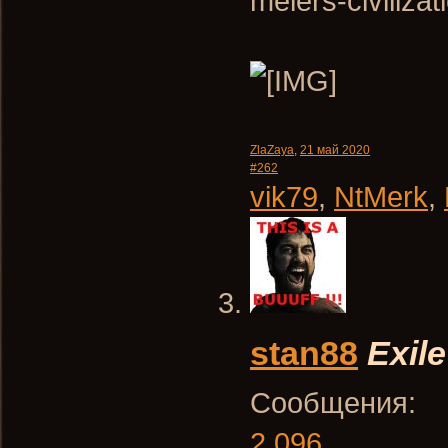
meiers-civiliza
ZlaZaya
,
21 май 2020
#262
vik79
,
NtMerk
,
stan88
Exile
Сообщения:
2.096