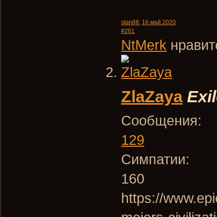
stan88
,
16 май 2020
#261
NtMerk
нравитс
ZlaZaya
Exi
Сообщения:
129
Симпатии:
160
https://www.ep