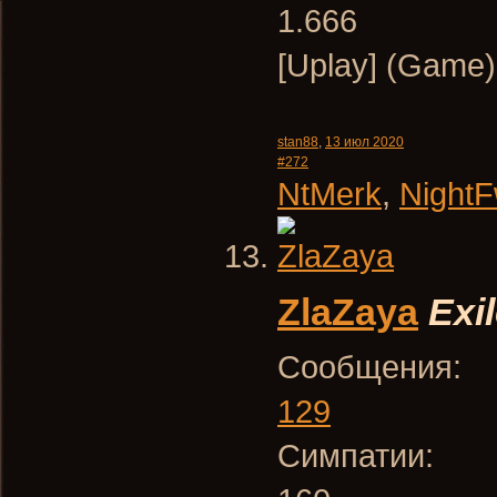
1.666
[Uplay] (Game
stan88
,
13 июл 2020
#272
NtMerk
,
Night
ZlaZaya
Exi
Сообщения:
129
Симпатии: