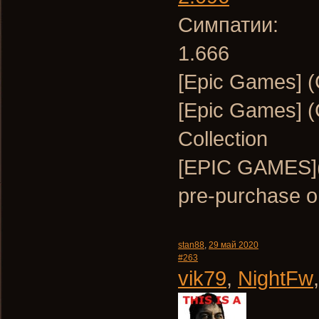
Симпатии:
1.666
[Epic Games]
[Epic Games] 
Collection
[EPIC GAMES](
pre-purchase 
stan88
,
29 май 2020
#263
vik79
,
NightFw