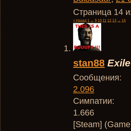
Страница 14 и
< Назад
1
←
9
10
11
12
13
→
14
stan88
Exile
Сообщения:
2.096
Симпатии:
1.666
[Steam] (Game