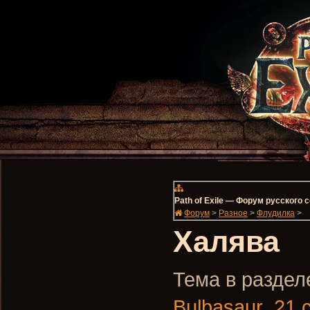
Path of Exile — Форум русского
Форум
>
Разное
>
Флудилка
>
Халява
Тема в разделе
Bulbasaur
,
21 