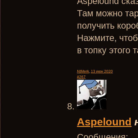
Aspelound ска
Там можно тар
получить коро
Нажмите, чтоб
в топку этого 
NtMerk
,
13 июн 2020
#267
Aspelound
Сообщения: