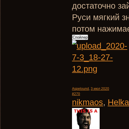
достаточно за
Руси мягкий з
потом нажимае
Спойлер
Aspelound
,
3 июл 2020
#270
nikmaos
,
Helka