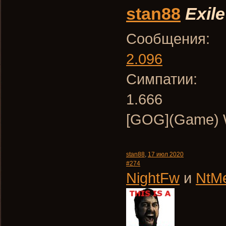
stan88
Exile
Сообщения:
2.096
Симпатии:
1.666
[GOG](Game) W
stan88
,
17 июл 2020
#274
NightFw
и
NtM