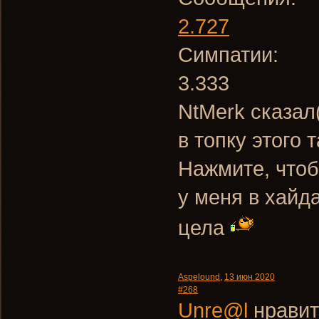
2.727
Симпатии:
3.333
NtMerk сказал
в топку этого 
Нажмите, чтоб
у меня в хайда
цела
Aspelound
,
13 июн 2020
#268
Unre@l
нравит