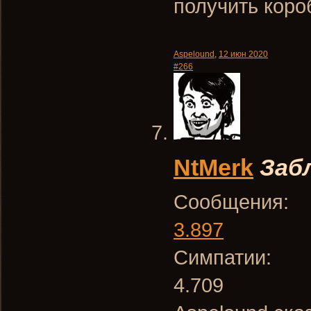
получить коро
Aspelound
,
12 июн 2020
#266
NtMerk
Заб
Сообщения:
3.897
Симпатии:
4.709