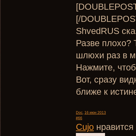
[DOUBLEPOST=
[/DOUBLEPOS
ShvedRUS ска
Разве плохо? 
шлюхи раз в м
Нажмите, чтоб
Вот, сразу ви
ближе к истин
Doc
,
16 июн 2013
#66
Сujo
нравится 