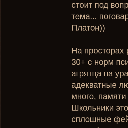
стоит под воп
тема... погов
Платон))
На просторах 
30+ с норм пс
агрятца на ура
адекватные л
много, памяти 
Школьники эт
сплошные фейс