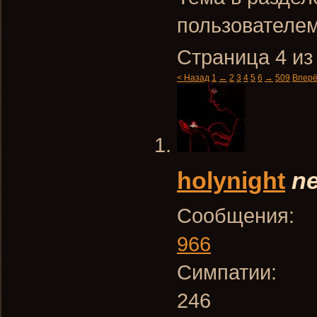
пользователе
Страница 4 из
< Назад
1
←
2
3
4
5
6
→
509
Вперё
holynight
ne
Сообщения:
966
Симпатии:
246