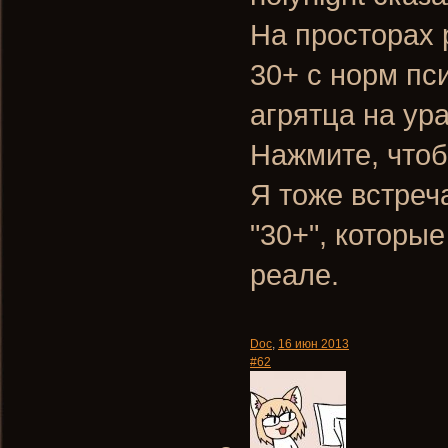
На просторах 
30+ с норм пс
агрятца на ура.
Нажмите, чтоб
Я тоже встре
"30+", которы
реале.
Doc
,
16 июн 2013
#62