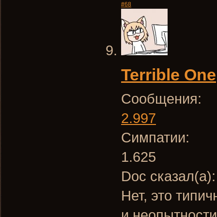
#68
Terrible One
Сообщения:
2.997
Симпатии:
1.625
Doc сказал(а)
Нет, это типи
и неопытности