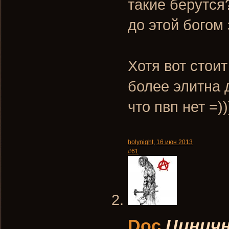
такие берутся
до этой богом
Хотя вот стоит
более элитна 
что пвп нет =))
holynight
,
16 июн 2013
#61
Doc
Циничн