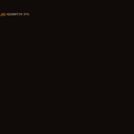
-му
нравится это.