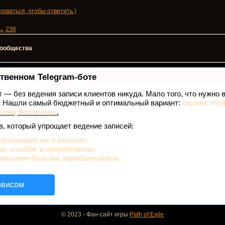
оваться, чтобы ответить.)
→
236
 сообщества
ственном Telegram-боте
ет — без ведения записи клиентов никуда. Мало того, что нужно 
е. Нашли самый бюджетный и оптимальный вариант:
сервис Visi
есяц бесплатно
.
в, который упрощает ведение записей:
поминает им о визите;
ые, кэшбэк и предоплаты;
омогает больше зарабатывать;
рвисом
© 2023 - Фан-сайт игры
Path of Exile