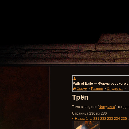
Path of Exile — Форум русского
Форум
>
Разное
>
Флудилка
>
Трёп
Тема в разделе "
Флудилка
", созд
Страница 236 из 236
< Назад
1
←
231
232
233
234
235