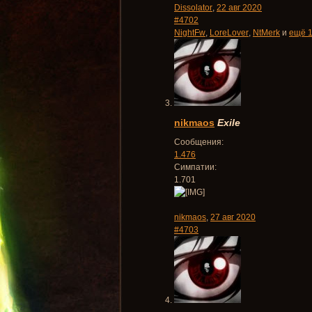
Dissolator
,
22 авг 2020
#4702
NightFw
,
LoreLover
,
NtMerk
и
ещё 1
nikmaos
Exile
Сообщения:
1.476
Симпатии:
1.701
nikmaos
,
27 авг 2020
#4703