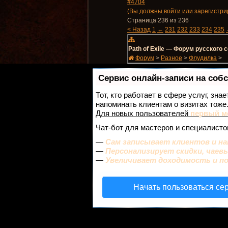
#4704
(Вы должны войти или зарегистрир
Страница 236 из 236
< Назад
1
←
231
232
233
234
235
Path of Exile — Форум русского
Форум
>
Разное
>
Флудилка
>
Сервис онлайн-записи на соб
Тот, кто работает в сфере услуг, зна
напоминать клиентам о визитах тож
Для новых пользователей
первый м
Чат-бот для мастеров и специалисто
—
Сам записывает клиентов и на
—
Персонализирует скидки, чаев
—
Увеличивает доходимость и п
Начать пользоваться се