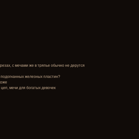
резах, с мечами же в тряпье обычно не дерутся
ча подогнанных железных пластин?
коже
 цеп, мечи для богатых девочек