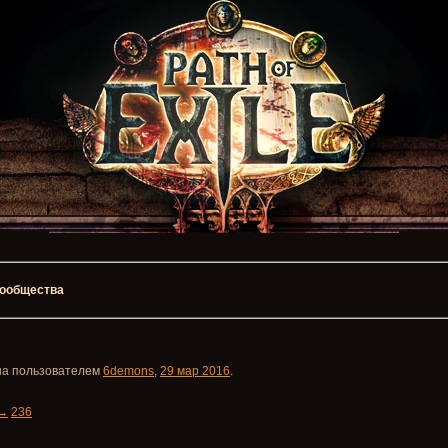
 сообщества
ана пользователем
6demons
,
29 мар 2016
.
→
236