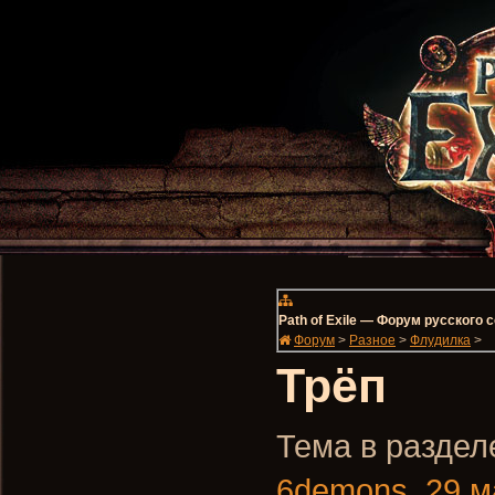
Path of Exile — Форум русского
Форум
>
Разное
>
Флудилка
>
Трёп
Тема в разделе
6demons
,
29 м