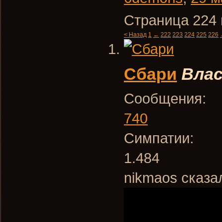
Страница 224 
< Назад
1
←
222
223
224
225
226
Сбари
Вла
Сообщения:
740
Симпатии:
1.484
nikmaos сказа