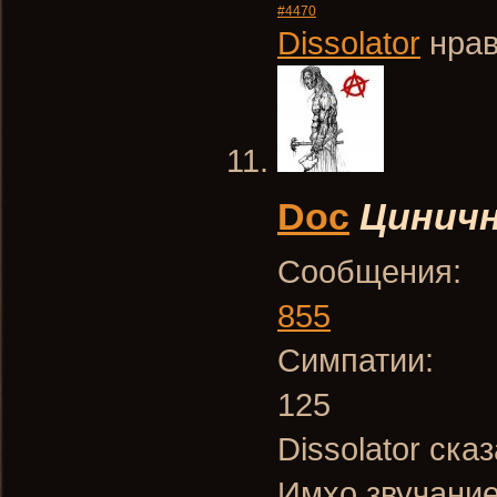
#4470
Dissolator
нрав
Doc
Циничн
Сообщения:
855
Симпатии:
125
Dissolator ска
Имхо звучание