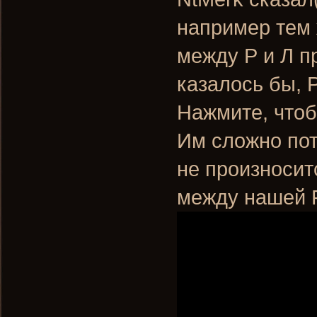
например тем 
между Р и Л п
казалось бы, Р
Нажмите, чтоб
Им сложно пот
не произноситс
между нашей Р