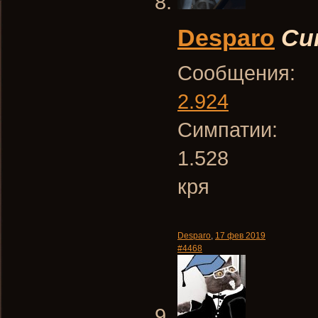
Desparo
Си
Сообщения:
2.924
Симпатии:
1.528
кря
Desparo
,
17 фев 2019
#4468