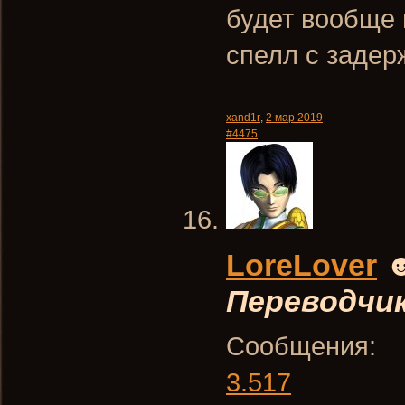
будет вообще 
спелл с задер
xand1r
,
2 мар 2019
#4475
LoreLover
Переводчи
Сообщения:
3.517