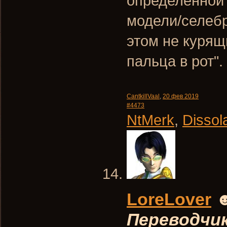
определенной 
модели/селебр
этом не курящ
пальца в рот".
CantkillVaal
,
20 фев 2019
#4473
NtMerk
,
Dissol
LoreLover
Переводчи