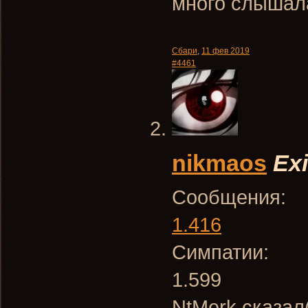
много слышал
Сбари
,
11 фев 2019
#4461
nikmaos
Exi
Сообщения:
1.416
Симпатии:
1.599
NtMerk сказал