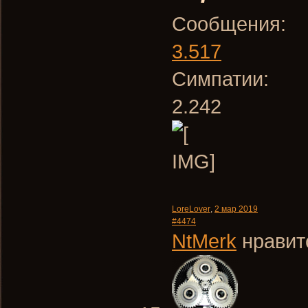
Сообщения:
3.517
Симпатии:
2.242
LoreLover
,
2 мар 2019
#4474
NtMerk
нравитс