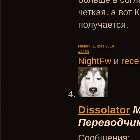
четкая. а вот 
получается.
NtMerk
,
11 фев 2019
#4463
NightFw
и
rece
Dissolator
М
Переводчи
Сообщения: