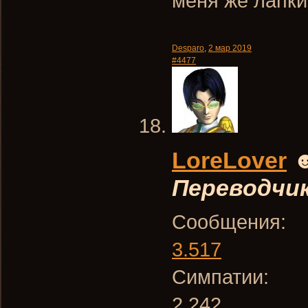
меня же лапки
Desparo
,
2 мар 2019
#4477
LoreLover
Переводчи
Сообщения:
3.517
Симпатии:
2.242