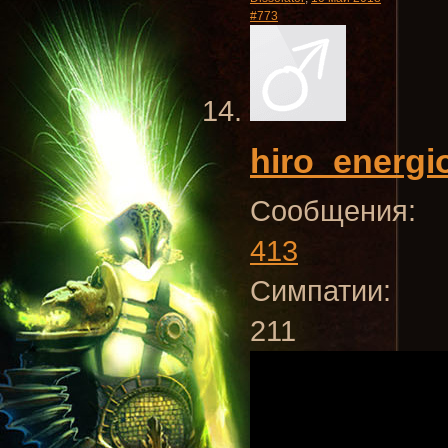
#773
hiro_energi
Сообщения:
413
Симпатии:
211