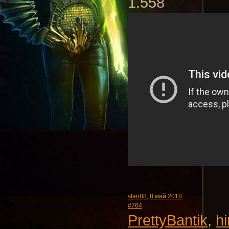
1.558
stan88
,
8 май 2018
#764
PrettyBantik
,
h