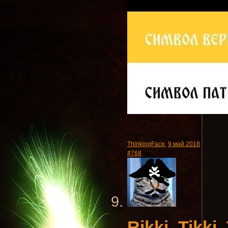
ThinkingFace
,
9 май 2018
#768
Rikki_Tikki_