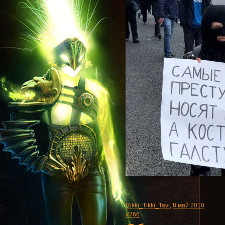
Rikki_Tikki_Tavi
,
8 май 2018
#766