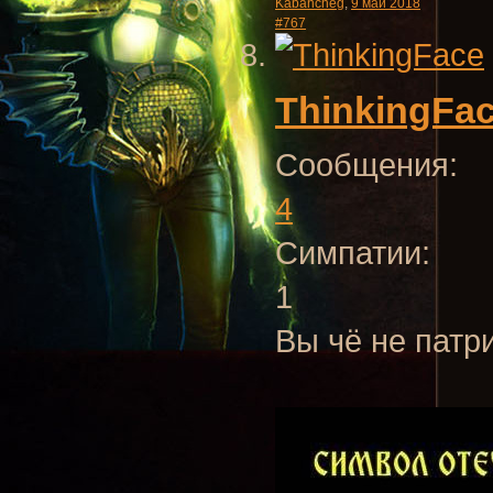
Kabancheg
,
9 май 2018
#767
ThinkingFa
Сообщения:
4
Симпатии:
1
Вы чё не патр