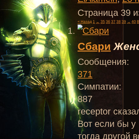
Страница 39 и
< Назад
1
←
35
36
37
38
39
→
40
В
Сбари
Женс
Сообщения:
371
Симпатии:
887
receptor сказа
Вот если бы у
тогда другой 