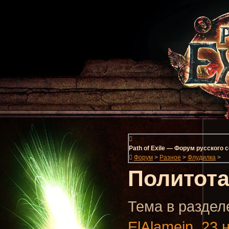
Path of Exile — Форум русского
Форум
>
Разное
>
Флудилка
>
Политот
Тема в разделе
ElAlamein
,
23 