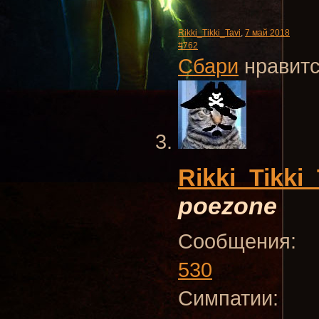
Rikki_Tikki_Tavi
,
7 май 2018
#762
Сбари
нравитс
Rikki_Tikki_
poezone
Сообщения:
530
Симпатии: