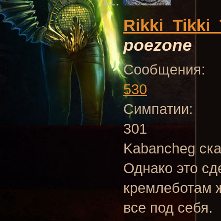
Rikki_Tikki_
poezone
Сообщения:
530
Симпатии:
301
Kabancheg ска
Однако это сд
кремлеботам ж
все под себя.