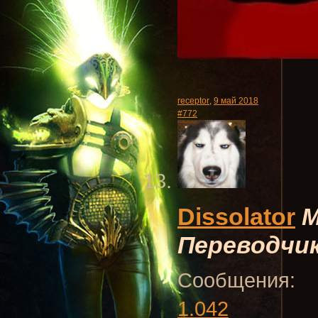
receptor
,
9 май 2018
#772
Dissolator
М
Переводчи
Сообщения:
1.042