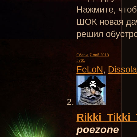
Нажмите, чтоб
ШОК новая д
решил обустро
Сбари
,
7 май 2018
#761
FeLoN
,
Dissola
Rikki_Tikki_
poezone