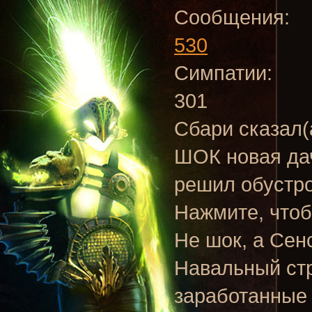
Сообщения:
530
Симпатии:
301
Сбари сказал(
ШОК новая д
решил обустро
Нажмите, чтоб
Не шок, а Сен
Навальный стр
заработанные 