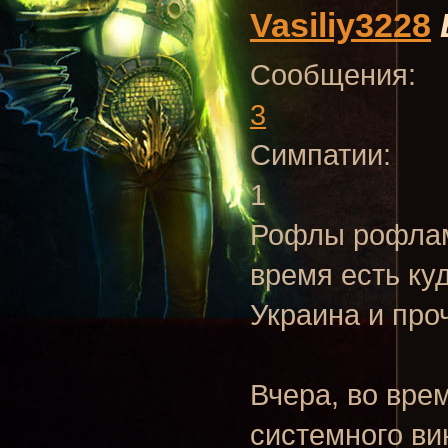
Vasiliy3228
Сообщения:
3
Симпатии:
1
Рофлы рофлами
время есть ку
Украина и проч
Вчера, во вре
системного ви